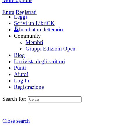
More options
Entra
Registrati
Leggi
Scrivi un LibriCK
Incubatore letterario
Community
Membri
Gruppi Edizioni Open
Blog
La rivista degli scrittori
Punti
Aiuto!
Log In
Registrazione
Search for:
Close search