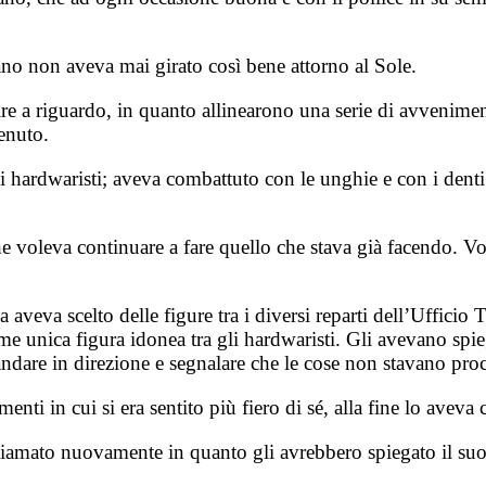
efano non aveva mai girato così bene attorno al Sole.
dire a riguardo, in quanto allinearono una serie di avvenim
enuto.
dwaristi; aveva combattuto con le unghie e con i denti pe
he voleva continuare a fare quello che stava già facendo. Vol
a aveva scelto delle figure tra i diversi reparti dell’Uffici
me unica figura idonea tra gli hardwaristi. Gli avevano spie
ad andare in direzione e segnalare che le cose non stavano 
ti in cui si era sentito più fiero di sé, alla fine lo aveva
hiamato nuovamente in quanto gli avrebbero spiegato il suo