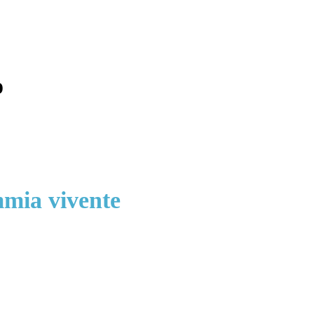
o
mmia vivente