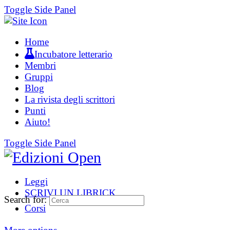
Toggle Side Panel
Home
Incubatore letterario
Membri
Gruppi
Blog
La rivista degli scrittori
Punti
Aiuto!
Toggle Side Panel
Leggi
SCRIVI UN LIBRICK
Search for:
Corsi