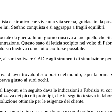
ista elettronico che vive una vita serena, guidata tra la pas
lui. Stefano conquista e si aggrappa a fragili equilibri.
rate da guerra. In un giorno riusciva a fare quello che St
trazione. Questo stato di letizia scolpito nel volto di Fab
to si chiedeva come tutto ciò fosse possibile.
 ai suoi software CAD e agli strumenti di simulazione per te
sentiva di aver trovato il suo posto nel mondo, e per la pri
mbrava giusto ai suoi occhi.
del Layout, e in seguito dava le indicazioni a Fabrizio su 
lizzava dei piccoli prototipi, che in seguito testava in labo
soluzione ottimale per le esigenze del cliente.
ano, che ad ogni occasione buona e con il pollice in su sem