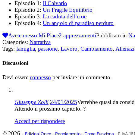
Episodio 1:
Il Calvario
Episodio 2:
Un Fragile Equilibrio
Episodio 3:
La caduta dell’eroe
Episodio 4:
Un angolo di paradiso perduto
Avete messo Mi Piace
2
apprezzamenti
Pubblicato in
Na
Categories:
Narrativa
Tags:
famiglia
,
passione
,
Lavoro
,
Cambiamento
,
Alienaz
Discussioni
Devi essere
connesso
per inviare un commento.
Giuseppe Zolli
24/01/2025
Verrebbe quasi da conside
Attendo il prossimo capitolo. ?
Accedi per rispondere
© 2026 -
Edizioni Open
-
Regolamento
-
Come Funziona
- P.IVA 1