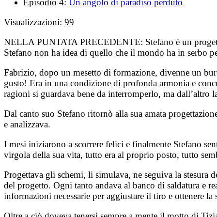
Episodio 4:
Un angolo di paradiso perduto
Visualizzazioni:
99
NELLA PUNTATA PRECEDENTE:
Stefano è un progett
Stefano non ha idea di quello che il mondo ha in serbo per 
Fabrizio, dopo un mesetto di formazione, divenne un buroc
gusto! Era in una condizione di profonda armonia e concen
ragioni si guardava bene da interromperlo, ma dall’altro la
Dal canto suo Stefano ritornò alla sua amata progettazione,
e analizzava.
I mesi iniziarono a scorrere felici e finalmente Stefano 
virgola della sua vita, tutto era al proprio posto, tutto se
Progettava gli schemi, li simulava, ne seguiva la stesura 
del progetto. Ogni tanto andava al banco di saldatura e rea
informazioni necessarie per aggiustare il tiro e ottenere la 
Oltre a ciò doveva tenersi sempre a mente il motto di Tizi