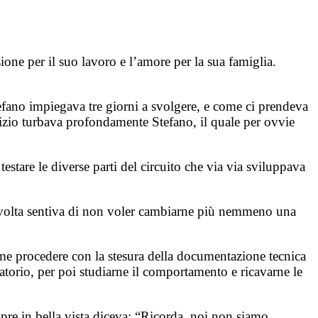
sione per il suo lavoro e l’amore per la sua famiglia.
efano impiegava tre giorni a svolgere, e come ci prendeva
rizio turbava profondamente Stefano, il quale per ovvie
stare le diverse parti del circuito che via via sviluppava
ma volta sentiva di non voler cambiarne più nemmeno una
come procedere con la stesura della documentazione tecnica
ratorio, per poi studiarne il comportamento e ricavarne le
pre in bella vista diceva: “Ricorda, noi non siamo