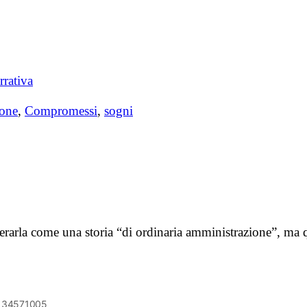
rrativa
ione
,
Compromessi
,
sogni
rarla come una storia “di ordinaria amministrazione”, ma qu
6134571005