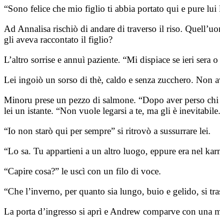
“Sono felice che mio figlio ti abbia portato qui e pure lui 
Ad Annalisa rischiò di andare di traverso il riso. Quell’
gli aveva raccontato il figlio?
L’altro sorrise e annuì paziente. “Mi dispiace se ieri sera
Lei ingoiò un sorso di thè, caldo e senza zucchero. Non 
Minoru prese un pezzo di salmone. “Dopo aver perso chi am
lei un istante. “Non vuole legarsi a te, ma gli è inevitabile
“Io non starò qui per sempre” si ritrovò a sussurrare lei.
“Lo sa. Tu appartieni a un altro luogo, eppure era nel karm
“Capire cosa?” le uscì con un filo di voce.
“Che l’inverno, per quanto sia lungo, buio e gelido, si t
La porta d’ingresso si aprì e Andrew comparve con una mag