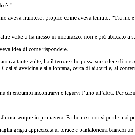
lo è.”
uomo aveva frainteso, proprio come aveva temuto. “Tra me e
 o altre volte ti ha messo in imbarazzo, non è più abituato a
aveva idea di come rispondere.
ava tante volte, ha il terrore che possa succedere di nuovo
. Così si avvicina e si allontana, cerca di aiutarti e, al cont
a di entrambi incontrarvi e legarvi l’uno all’altra. Per capir
rasforma sempre in primavera. E che nessuno si perde mai p
lia grigia appiccicata al torace e pantaloncini bianchi un 