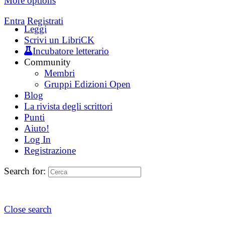
More options
Entra
Registrati
Leggi
Scrivi un LibriCK
Incubatore letterario
Community
Membri
Gruppi Edizioni Open
Blog
La rivista degli scrittori
Punti
Aiuto!
Log In
Registrazione
Search for:
Close search