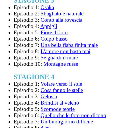
STAGIONE 3
Episodio 1:
Osaka
Episodio 2:
Sbagliato e naturale
Episodio 3:
Conto alla rovescia
Episodio 4:
Appigli
Episodio 5:
Fiore di loto
Episodio 6:
Colpo basso
Episodio 7:
Una bella fiaba finita male
Episodio 8:
L’amore non basta mai
Episodio 9:
Se guardi il mare
Episodio 10:
Montagne russe
STAGIONE 4
Episodio 1:
Volare verso il sole
Episodio 2:
Cosa fanno le stelle
Episodio 3:
Gelosia
Episodio 4:
Brindisi al veleno
Episodio 5:
Scomode teorie
Episodio 6:
Quello che le foto non dicono
Episodio 7:
Un buongiorno difficile
Episodio 8:
Alex