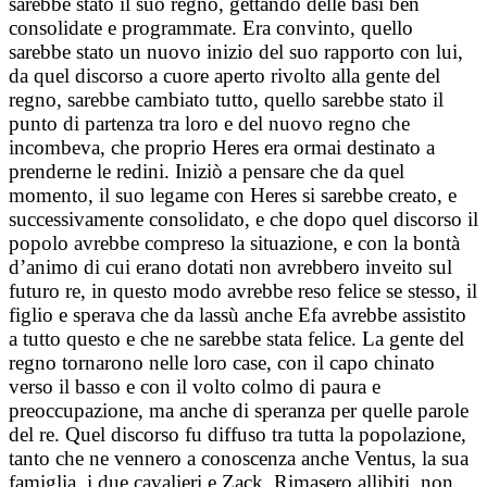
sarebbe stato il suo regno, gettando delle basi ben
consolidate e programmate. Era convinto, quello
sarebbe stato un nuovo inizio del suo rapporto con lui,
da quel discorso a cuore aperto rivolto alla gente del
regno, sarebbe cambiato tutto, quello sarebbe stato il
punto di partenza tra loro e del nuovo regno che
incombeva, che proprio Heres era ormai destinato a
prenderne le redini. Iniziò a pensare che da quel
momento, il suo legame con Heres si sarebbe creato, e
successivamente consolidato, e che dopo quel discorso il
popolo avrebbe compreso la situazione, e con la bontà
d’animo di cui erano dotati non avrebbero inveito sul
futuro re, in questo modo avrebbe reso felice se stesso, il
figlio e sperava che da lassù anche Efa avrebbe assistito
a tutto questo e che ne sarebbe stata felice. La gente del
regno tornarono nelle loro case, con il capo chinato
verso il basso e con il volto colmo di paura e
preoccupazione, ma anche di speranza per quelle parole
del re. Quel discorso fu diffuso tra tutta la popolazione,
tanto che ne vennero a conoscenza anche Ventus, la sua
famiglia, i due cavalieri e Zack. Rimasero allibiti, non