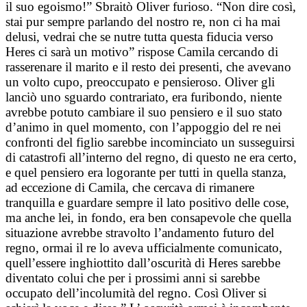
il suo egoismo!” Sbraitò Oliver furioso. “Non dire così,
stai pur sempre parlando del nostro re, non ci ha mai
delusi, vedrai che se nutre tutta questa fiducia verso
Heres ci sarà un motivo” rispose Camila cercando di
rasserenare il marito e il resto dei presenti, che avevano
un volto cupo, preoccupato e pensieroso. Oliver gli
lanciò uno sguardo contrariato, era furibondo, niente
avrebbe potuto cambiare il suo pensiero e il suo stato
d’animo in quel momento, con l’appoggio del re nei
confronti del figlio sarebbe incominciato un susseguirsi
di catastrofi all’interno del regno, di questo ne era certo,
e quel pensiero era logorante per tutti in quella stanza,
ad eccezione di Camila, che cercava di rimanere
tranquilla e guardare sempre il lato positivo delle cose,
ma anche lei, in fondo, era ben consapevole che quella
situazione avrebbe stravolto l’andamento futuro del
regno, ormai il re lo aveva ufficialmente comunicato,
quell’essere inghiottito dall’oscurità di Heres sarebbe
diventato colui che per i prossimi anni si sarebbe
occupato dell’incolumità del regno. Così Oliver si