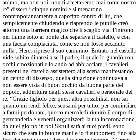
animo, ma non noi, non ti accetteremo mai come nostro
re” dissero i cinque uomini e si menarono
contemporaneamente a capofitto contro di lui, che
semplicemente chiudendo e riaprendo le pupille creò
attorno una barriera magico che li scaglió via. Finirono
nel fiume sotto al ponte che separava il castello, e con
una faccia compiaciuta, come se non fosse accaduto
nulla , Heres riprese il suo cammino. Entrato nel castello
vide subito dinanzi a se il padre, il quale lo guardò con
occhi emozionati e lo andò ad abbracciare, i cavalieri
presenti nel castello assistettero alla scena manifestando
un cenno di dissenso, quella situazione continuava a
non essere vista di buon occhio da buona parte del
popolo, addirittura dagli stessi cavalieri e personale del
re. “Grazie figliolo per quest’altra possibilità, non sai
quanto mi rendi felice, scusami per tutto, per cominciare
a farmi perdonare, questo mercoledì riunirò il corpo di
germanderia e venerdì organizzerò la tua incoronazione,
da quel giorno in poi Skrull sarà ai tuoi piedi, sono
sicuro che sarà in buone mani e io ti supporterò fino alla
fine dei miei giorni” disse il padre in lacrime. ” Grazie