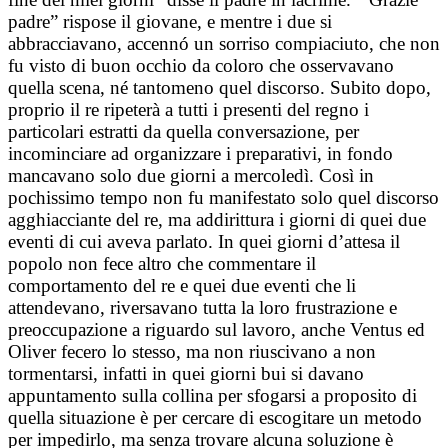
padre” rispose il giovane, e mentre i due si
abbracciavano, accennó un sorriso compiaciuto, che non
fu visto di buon occhio da coloro che osservavano
quella scena, né tantomeno quel discorso. Subito dopo,
proprio il re ripeterà a tutti i presenti del regno i
particolari estratti da quella conversazione, per
incominciare ad organizzare i preparativi, in fondo
mancavano solo due giorni a mercoledì. Così in
pochissimo tempo non fu manifestato solo quel discorso
agghiacciante del re, ma addirittura i giorni di quei due
eventi di cui aveva parlato. In quei giorni d’attesa il
popolo non fece altro che commentare il
comportamento del re e quei due eventi che li
attendevano, riversavano tutta la loro frustrazione e
preoccupazione a riguardo sul lavoro, anche Ventus ed
Oliver fecero lo stesso, ma non riuscivano a non
tormentarsi, infatti in quei giorni bui si davano
appuntamento sulla collina per sfogarsi a proposito di
quella situazione è per cercare di escogitare un metodo
per impedirlo, ma senza trovare alcuna soluzione è