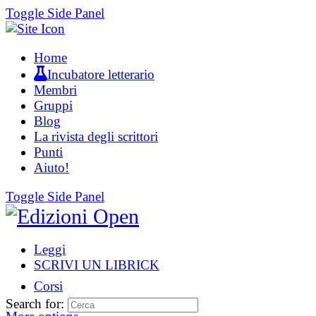
Toggle Side Panel
Home
Incubatore letterario
Membri
Gruppi
Blog
La rivista degli scrittori
Punti
Aiuto!
Toggle Side Panel
Leggi
SCRIVI UN LIBRICK
Corsi
Search for: