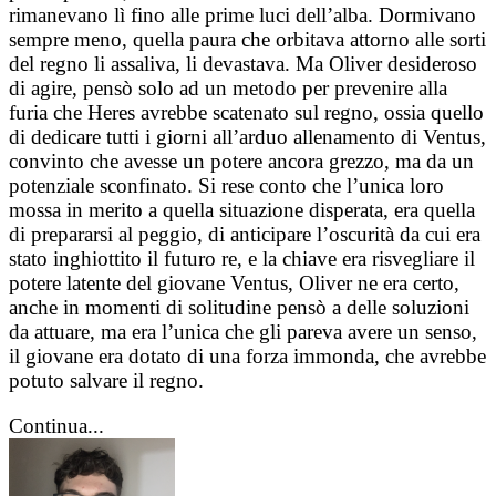
rimanevano lì fino alle prime luci dell’alba. Dormivano
sempre meno, quella paura che orbitava attorno alle sorti
del regno li assaliva, li devastava. Ma Oliver desideroso
di agire, pensò solo ad un metodo per prevenire alla
furia che Heres avrebbe scatenato sul regno, ossia quello
di dedicare tutti i giorni all’arduo allenamento di Ventus,
convinto che avesse un potere ancora grezzo, ma da un
potenziale sconfinato. Si rese conto che l’unica loro
mossa in merito a quella situazione disperata, era quella
di prepararsi al peggio, di anticipare l’oscurità da cui era
stato inghiottito il futuro re, e la chiave era risvegliare il
potere latente del giovane Ventus, Oliver ne era certo,
anche in momenti di solitudine pensò a delle soluzioni
da attuare, ma era l’unica che gli pareva avere un senso,
il giovane era dotato di una forza immonda, che avrebbe
potuto salvare il regno.
Continua...