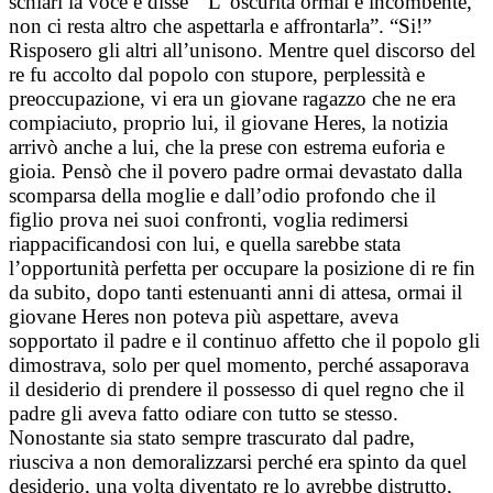
schiarì la voce e disse ” L’ oscurità ormai è incombente,
non ci resta altro che aspettarla e affrontarla”. “Si!”
Risposero gli altri all’unisono. Mentre quel discorso del
re fu accolto dal popolo con stupore, perplessità e
preoccupazione, vi era un giovane ragazzo che ne era
compiaciuto, proprio lui, il giovane Heres, la notizia
arrivò anche a lui, che la prese con estrema euforia e
gioia. Pensò che il povero padre ormai devastato dalla
scomparsa della moglie e dall’odio profondo che il
figlio prova nei suoi confronti, voglia redimersi
riappacificandosi con lui, e quella sarebbe stata
l’opportunità perfetta per occupare la posizione di re fin
da subito, dopo tanti estenuanti anni di attesa, ormai il
giovane Heres non poteva più aspettare, aveva
sopportato il padre e il continuo affetto che il popolo gli
dimostrava, solo per quel momento, perché assaporava
il desiderio di prendere il possesso di quel regno che il
padre gli aveva fatto odiare con tutto se stesso.
Nonostante sia stato sempre trascurato dal padre,
riusciva a non demoralizzarsi perché era spinto da quel
desiderio, una volta diventato re lo avrebbe distrutto,