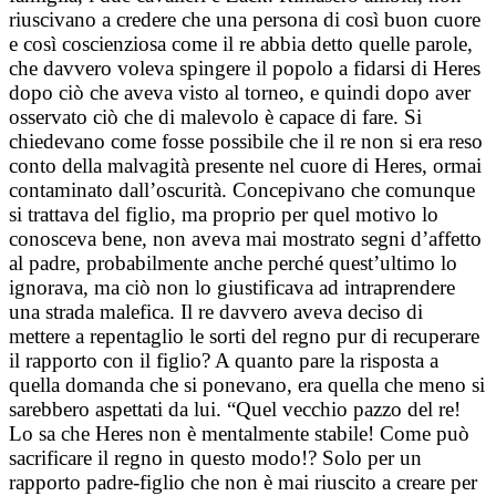
riuscivano a credere che una persona di così buon cuore
e così coscienziosa come il re abbia detto quelle parole,
che davvero voleva spingere il popolo a fidarsi di Heres
dopo ciò che aveva visto al torneo, e quindi dopo aver
osservato ciò che di malevolo è capace di fare. Si
chiedevano come fosse possibile che il re non si era reso
conto della malvagità presente nel cuore di Heres, ormai
contaminato dall’oscurità. Concepivano che comunque
si trattava del figlio, ma proprio per quel motivo lo
conosceva bene, non aveva mai mostrato segni d’affetto
al padre, probabilmente anche perché quest’ultimo lo
ignorava, ma ciò non lo giustificava ad intraprendere
una strada malefica. Il re davvero aveva deciso di
mettere a repentaglio le sorti del regno pur di recuperare
il rapporto con il figlio? A quanto pare la risposta a
quella domanda che si ponevano, era quella che meno si
sarebbero aspettati da lui. “Quel vecchio pazzo del re!
Lo sa che Heres non è mentalmente stabile! Come può
sacrificare il regno in questo modo!? Solo per un
rapporto padre-figlio che non è mai riuscito a creare per