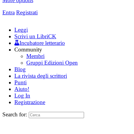
More options
Entra
Registrati
Leggi
Scrivi un LibriCK
Incubatore letterario
Community
Membri
Gruppi Edizioni Open
Blog
La rivista degli scrittori
Punti
Aiuto!
Log In
Registrazione
Search for: