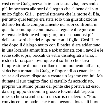
così come Craig aveva fatto con la sua vita, prestando
più importanza alle sorti del regno che al bene del suo
unico figlio. Già… perché riteneva che la morte di Efa,
per tutto quel tempo era stata solo una giustificazione
del suo terribile comportamento nei suoi confronti, in
quanto comunque continuava a regnare il regno con
estrema dedizione ed impegno, preoccupandosi più
delle sue sorti che del rapporto con il figlio. Così Heres,
che dopo il dialogo avuto con il padre si era addentrato
in una locanda ammuffita e abbandonata con i tavoli e le
sedie sottosopra, boccali di vetro disintegrati a terra, i
resti di birra sparsi ovunque e il soffitto che dava
l’impressione di poter crollare da un momento all’altro,
si decise a tornare da Craig, e fingere di accettare le sue
scuse e di essere disposto a creare un legame con lui. Ma
durante il suo tragitto fino al castello fu accerchiato,
proprio un attimo prima del ponte che portava ad esso,
da un gruppo di uomini grossi e forzuti dall’aspetto
rozzo, che si scambiarono un sorriso malevolo. “Puoi
convincere tuo padre che è una persona dotata di buon