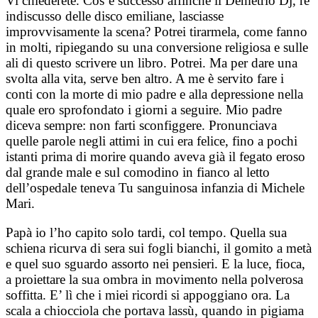
Vi chiederete. Cos’è successo affinché il Demetrio Dj, re
indiscusso delle disco emiliane, lasciasse
improvvisamente la scena? Potrei tirarmela, come fanno
in molti, ripiegando su una conversione religiosa e sulle
ali di questo scrivere un libro. Potrei. Ma per dare una
svolta alla vita, serve ben altro. A me è servito fare i
conti con la morte di mio padre e alla depressione nella
quale ero sprofondato i giorni a seguire.
Mio padre
diceva sempre: non farti sconfiggere. Pronunciava
quelle parole negli attimi in cui era felice, fino a pochi
istanti prima di morire quando aveva già il fegato eroso
dal grande male e sul comodino in fianco al letto
dell’ospedale teneva Tu sanguinosa infanzia di Michele
Mari.
Papà io l’ho capito solo tardi, col tempo.
Quella sua
schiena ricurva di sera sui fogli bianchi, il gomito a metà
e quel suo sguardo assorto nei pensieri. E la luce, fioca,
a proiettare la sua ombra in movimento nella polverosa
soffitta.
E’ lì che i miei ricordi si appoggiano ora.
La
scala a chiocciola che portava lassù, quando in pigiama