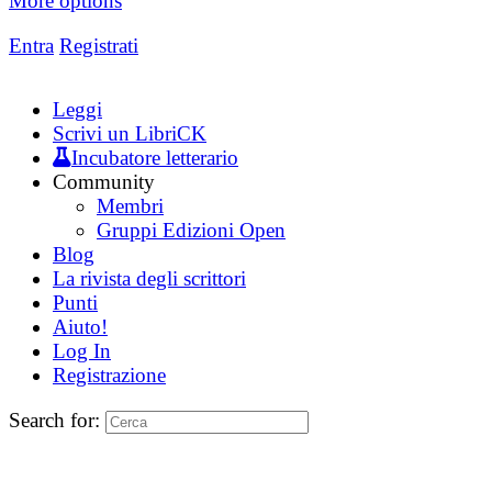
More options
Entra
Registrati
Leggi
Scrivi un LibriCK
Incubatore letterario
Community
Membri
Gruppi Edizioni Open
Blog
La rivista degli scrittori
Punti
Aiuto!
Log In
Registrazione
Search for: