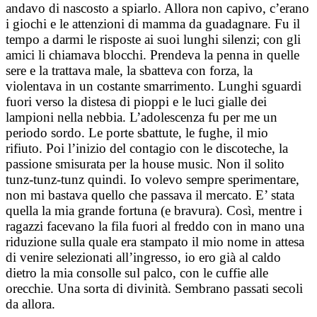
andavo di nascosto a spiarlo. Allora non capivo, c’erano
i giochi e le attenzioni di mamma da guadagnare.
Fu il
tempo a darmi le risposte ai suoi lunghi silenzi; con gli
amici li chiamava blocchi. Prendeva la penna in quelle
sere e la trattava male, la sbatteva con forza, la
violentava in un costante smarrimento. Lunghi sguardi
fuori verso la distesa di pioppi e le luci gialle dei
lampioni nella nebbia.
L’adolescenza fu per me un
periodo sordo. Le porte sbattute, le fughe, il mio
rifiuto.
Poi l’inizio del contagio con le discoteche, la
passione smisurata per la house music. Non il solito
tunz-tunz-tunz quindi. Io volevo sempre sperimentare,
non mi bastava quello che passava il mercato. E’ stata
quella la mia grande fortuna (e bravura). Così, mentre i
ragazzi facevano la fila fuori al freddo con in mano una
riduzione sulla quale era stampato il mio nome in attesa
di venire selezionati all’ingresso, io ero già al caldo
dietro la mia consolle sul palco, con le cuffie alle
orecchie. Una sorta di divinità.
Sembrano passati secoli
da allora.