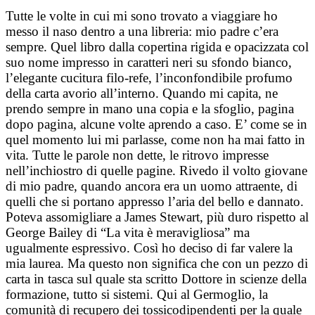
Tutte le volte in cui mi sono trovato a viaggiare ho
messo il naso dentro a una libreria: mio padre c’era
sempre.
Quel libro dalla copertina rigida e opacizzata col
suo nome impresso in caratteri neri su sfondo bianco,
l’elegante cucitura filo-refe, l’inconfondibile profumo
della carta avorio all’interno.
Quando mi capita, ne
prendo sempre in mano una copia e la sfoglio, pagina
dopo pagina, alcune volte aprendo a caso. E’ come se in
quel momento lui mi parlasse, come non ha mai fatto in
vita. Tutte le parole non dette, le ritrovo impresse
nell’inchiostro di quelle pagine. Rivedo il volto giovane
di mio padre, quando ancora era un uomo attraente, di
quelli che si portano appresso l’aria del bello e dannato.
Poteva assomigliare a James Stewart, più duro rispetto al
George Bailey di “La vita è meravigliosa” ma
ugualmente espressivo.
Così ho deciso di far valere la
mia laurea. Ma questo non significa che con un pezzo di
carta in tasca sul quale sta scritto Dottore in scienze della
formazione, tutto si sistemi. Qui al Germoglio, la
comunità di recupero dei tossicodipendenti per la quale