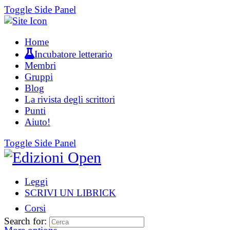
Toggle Side Panel
Home
Incubatore letterario
Membri
Gruppi
Blog
La rivista degli scrittori
Punti
Aiuto!
Toggle Side Panel
Leggi
SCRIVI UN LIBRICK
Corsi
Search for: