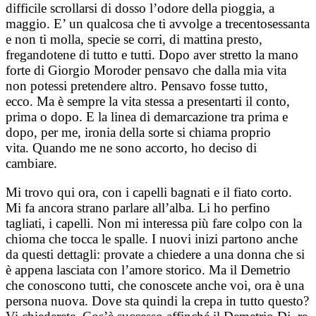
difficile scrollarsi di dosso l’odore della pioggia, a
maggio. E’ un qualcosa che ti avvolge a trecentosessanta
e non ti molla, specie se corri, di mattina presto,
fregandotene di tutto e tutti.
Dopo aver stretto la mano
forte di Giorgio Moroder pensavo che dalla mia vita
non potessi pretendere altro. Pensavo fosse tutto,
ecco.
Ma è sempre la vita stessa a presentarti il conto,
prima o dopo. E la linea di demarcazione tra prima e
dopo, per me, ironia della sorte si chiama proprio
vita.
Quando me ne sono accorto, ho deciso di
cambiare.
Mi trovo qui ora, con i capelli bagnati e il fiato corto.
Mi fa ancora strano parlare all’alba.
Li ho perfino
tagliati, i capelli. Non mi interessa più fare colpo con la
chioma che tocca le spalle. I nuovi inizi partono anche
da questi dettagli: provate a chiedere a una donna che si
è appena lasciata con l’amore storico.
Ma il Demetrio
che conoscono tutti, che conoscete anche voi, ora è una
persona nuova. Dove sta quindi la crepa in tutto questo?