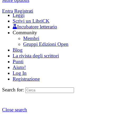
More options
Entra
Registrati
Leggi
Scrivi un LibriCK
Incubatore letterario
Community
Membri
Gruppi Edizioni Open
Blog
La rivista degli scrittori
Punti
Aiuto!
Log In
Registrazione
Search for:
Close search