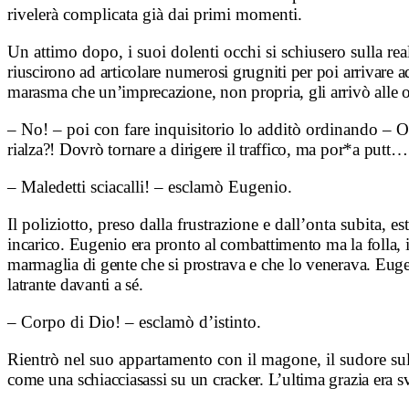
rivelerà complicata già dai primi momenti.
Un attimo dopo, i suoi dolenti occhi si schiusero sulla re
riuscirono ad articolare numerosi
grugniti per poi arrivare 
marasma che un’imprecazione, non propria, gli arrivò alle
o
– No! – poi con fare inquisitorio lo additò ordinando – 
rialza?! Dovrò tornare a
dirigere il traffico, ma por*a putt…
– Maledetti sciacalli! – esclamò Eugenio.
Il poliziotto, preso dalla frustrazione e dall’onta subita, es
incarico. Eugenio era pronto al
combattimento ma la folla, i
marmaglia di gente che si prostrava e che lo venerava. Eu
latrante davanti a sé.
– Corpo di Dio! – esclamò d’istinto.
Rientrò nel suo appartamento con il magone, il sudore sul
come una schiacciasassi su
un cracker. L’ultima grazia era s