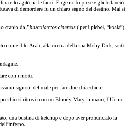
na e lo agitò tra le fauci. Eugenio lo prese e glielo lanciò
fiutava di
demordere fu un chiaro segno del destino. Mai si
suo cranio da
Phascolarctos cinereus
( per i plebei, “koala”)
o come il fu Acab, alla ricerca della sua Moby Dick, sortì
indagine.
care con i morti.
tissimo signore del male per fare due chiacchiere.
 specchio si ritrovò con un Bloody Mary in mano; l’Uomo
ato, una bustina di ketchup e dopo aver pronunciato la
dell’inferno.