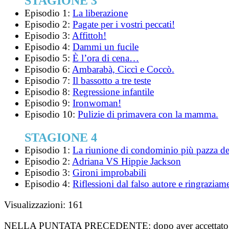
STAGIONE 3
Episodio 1:
La liberazione
Episodio 2:
Pagate per i vostri peccati!
Episodio 3:
Affittoh!
Episodio 4:
Dammi un fucile
Episodio 5:
È l’ora di cena…
Episodio 6:
Ambarabà, Ciccì e Coccò.
Episodio 7:
Il bassotto a tre teste
Episodio 8:
Regressione infantile
Episodio 9:
Ironwoman!
Episodio 10:
Pulizie di primavera con la mamma.
STAGIONE 4
Episodio 1:
La riunione di condominio più pazza d
Episodio 2:
Adriana VS Hippie Jackson
Episodio 3:
Gironi improbabili
Episodio 4:
Riflessioni dal falso autore e ringraziam
Visualizzazioni:
161
NELLA PUNTATA PRECEDENTE:
dopo aver accettato 