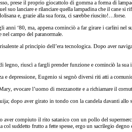
cesso, prese il proprio giocattolo di gomma a
forma di lampadi
el suo lanciare e rilanciare quella lampadina che il cane si ri
lisana e, grazie alla sua forza, ci sarebbe riuscito!…forse.
gli anni ‘80, ma, appena cominciò a far girare
i carlini nel 
he nel campo del paranormale.
risalente al principio dell’era tecnologica.
Dopo aver navigat
di legno, riuscì a fargli prender funzione e
cominciò la sua 
enza e depressione, Eugenio si segnò diversi
riti atti a comuni
y Mary, evocare l’uomo di mezzanotte e a
richiamare il cornu
ija; dopo aver girato in tondo con la candela
davanti allo
o aver compiuto il rito satanico con un pollo
del supermerc
a col suddetto frutto a fette spesse, ergo un sacrilegio degno