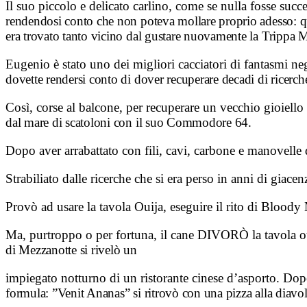
Il suo piccolo e delicato carlino, come se nulla fosse suc
rendendosi conto che non
poteva mollare proprio adesso: qu
era trovato tanto vicino dal gustare nuovamente la
Trippa Mo
Eugenio è stato uno dei migliori cacciatori di fantasmi ne
dovette rendersi conto di
dover recuperare decadi di ricerc
Così, corse al balcone, per recuperare un vecchio gioiello 
dal mare di scatoloni con
il suo Commodore 64.
Dopo aver arrabattato con fili, cavi, carbone e manovelle 
Strabiliato dalle ricerche che si era perso in anni di giac
Provò ad usare la tavola Ouija, eseguire il rito di Blood
Ma, purtroppo o per fortuna, il cane DIVORÒ la tavola ou
di Mezzanotte si rivelò un
impiegato notturno di un ristorante cinese d’asporto. Dop
formula: ”Venit Ananas” si
ritrovò con una pizza alla diavol