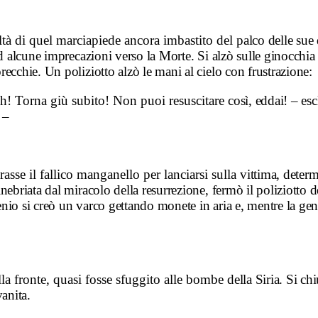
altà di quel marciapiede ancora imbastito del
palco delle sue
ad alcune imprecazioni verso la Morte. Si alzò sulle ginocchi
recchie. Un poliziotto alzò le mani al cielo con frustrazione:
Oh! Torna giù subito! Non puoi resuscitare
così, eddai! – es
 –
trasse il fallico manganello per lanciarsi sulla
vittima, determ
nebriata dal miracolo della resurrezione, fermò il poliziotto
genio
si creò un varco gettando monete in aria e, mentre la gent
la fronte, quasi fosse sfuggito alle bombe
della Siria. Si ch
vanita.