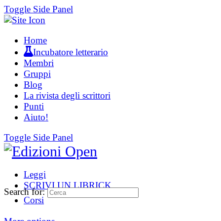
Toggle Side Panel
Home
Incubatore letterario
Membri
Gruppi
Blog
La rivista degli scrittori
Punti
Aiuto!
Toggle Side Panel
Leggi
SCRIVI UN LIBRICK
Search for:
Corsi