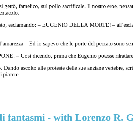
i gettò, famelico, sul pollo sacrificale. Il
nostro eroe, pensan
pentacolo.
no gesto, esclamando: – EUGENIO DELLA
MORTE! – all’escla
ll’amarezza – Ed io sapevo che le porte del
peccato sono sem
TRIPPONE! – Così dicendo, prima che Eugenio
potesse ritrattar
ò. Dando ascolto alle proteste delle sue
anziane vertebre, scri
i piacere.
 di fantasmi - with Lorenzo R. 