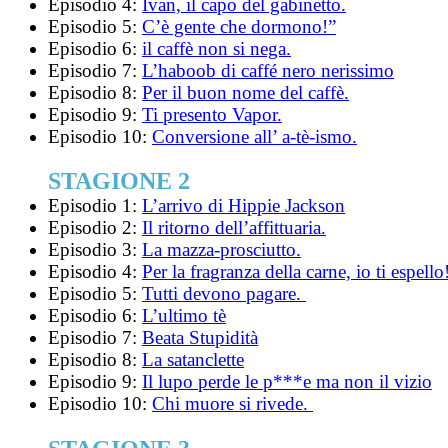
Episodio 4:
Ivan, il capo del gabinetto.
Episodio 5:
C’è gente che dormono!”
Episodio 6:
il caffè non si nega.
Episodio 7:
L’haboob di caffé nero nerissimo
Episodio 8:
Per il buon nome del caffè.
Episodio 9:
Ti presento Vapor.
Episodio 10:
Conversione all’ a-tè-ismo.
STAGIONE 2
Episodio 1:
L’arrivo di Hippie Jackson
Episodio 2:
Il ritorno dell’affittuaria.
Episodio 3:
La mazza-prosciutto.
Episodio 4:
Per la fragranza della carne, io ti espello
Episodio 5:
Tutti devono pagare.
Episodio 6:
L’ultimo tè
Episodio 7:
Beata Stupidità
Episodio 8:
La satanclette
Episodio 9:
Il lupo perde le p***e ma non il vizio
Episodio 10:
Chi muore si rivede.