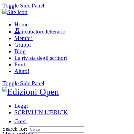
Toggle Side Panel
Home
Incubatore letterario
Membri
Gruppi
Blog
La rivista degli scrittori
Punti
Aiuto!
Toggle Side Panel
Leggi
SCRIVI UN LIBRICK
Corsi
Search for: