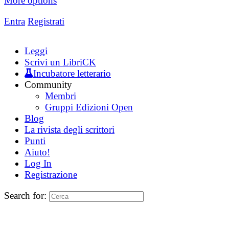
More options
Entra
Registrati
Leggi
Scrivi un LibriCK
Incubatore letterario
Community
Membri
Gruppi Edizioni Open
Blog
La rivista degli scrittori
Punti
Aiuto!
Log In
Registrazione
Search for: