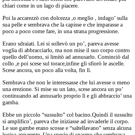
chiari come in un lago di piacere.
Poi la accarezzò con dolcezza ,o meglio , indago’ sulla
sua pelle e sembrava che la capisse e che imparasse a
poco a poco come fare, in una strana progressione.
Erano sdraiati. Lei si sollevò un po’, pareva avesse
voglia di abbracciarlo, ma non mise il suo corpo contro
quello dell’uomo, si limitò ad annusarlo. Cominciò dal
collo ,e poi scese sul torace,infine gli sfiorò le ascelle.
Scese ancora, un poco alla volta, fin lì.
Sembrava che non le interessasse che lui avesse o meno
una erezione. Si mise su un lato, scese ancora un po’
continuando ad annusarlo proprio lì e gli abbraccio’ una
gamba.
Ebbe un piccolo “sussulto” col bacino.Quindi il sussulto
si amplifico’, pareva che iniziasse ad invaderle il corpo.
Le sue gambe erano scosse e “saltellavano” senza alcuna
logica apparente. Una specie di spasmo che sembrava