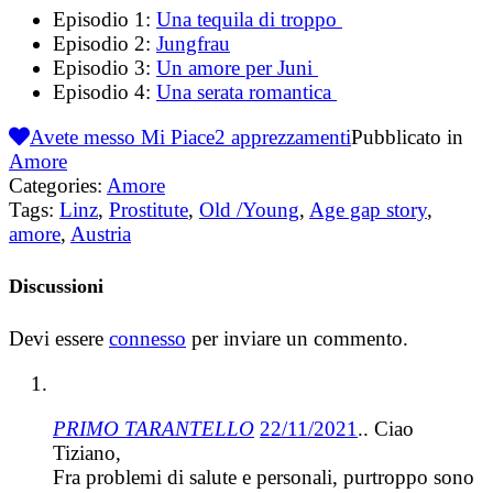
Episodio 1:
Una tequila di troppo
Episodio 2:
Jungfrau
Episodio 3:
Un amore per Juni
Episodio 4:
Una serata romantica
Avete messo Mi Piace
2
apprezzamenti
Pubblicato in
Amore
Categories:
Amore
Tags:
Linz
,
Prostitute
,
Old /Young
,
Age gap story
,
amore
,
Austria
Discussioni
Devi essere
connesso
per inviare un commento.
PRIMO TARANTELLO
22/11/2021
.. Ciao
Tiziano,
Fra problemi di salute e personali, purtroppo sono