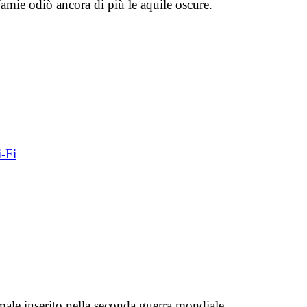
amie odiò ancora di più le aquile oscure.
i-Fi
male inserito nella seconda guerra mondiale.