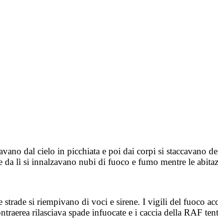
vano dal cielo in picchiata e poi dai corpi si staccavano de
 e da lì si innalzavano nubi di fuoco e fumo mentre le abit
le strade si riempivano di voci e sirene. I vigili del fuoco 
ontraerea rilasciava spade infuocate e i caccia della RAF ten