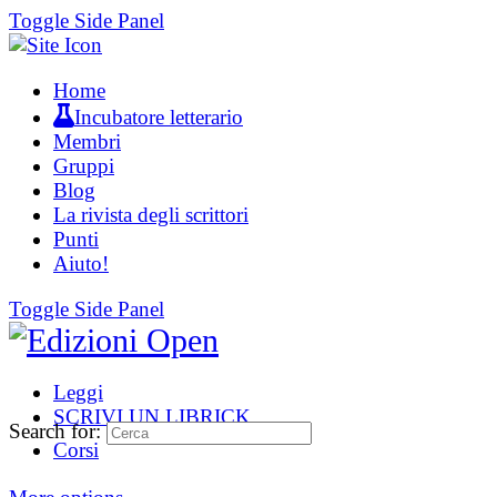
Toggle Side Panel
Home
Incubatore letterario
Membri
Gruppi
Blog
La rivista degli scrittori
Punti
Aiuto!
Toggle Side Panel
Leggi
SCRIVI UN LIBRICK
Search for:
Corsi