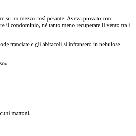
enire su un mezzo così pesante. Aveva provato con
e il condominio, né tanto meno recuperare Il vento tra i
de tranciate e gli abitacoli si infransero in nebulose
so».
lcuni mattoni.