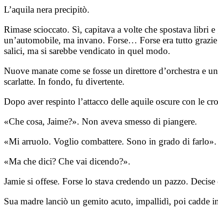
L’aquila nera precipitò.
Rimase scioccato. Sì, capitava a volte che spostava libri 
un’automobile, ma invano. Forse… Forse era tutto grazie a
salici, ma si sarebbe vendicato in quel modo.
Nuove manate come se fosse un direttore d’orchestra e una d
scarlatte. In fondo, fu divertente.
Dopo aver respinto l’attacco delle aquile oscure con le
«Che cosa, Jaime?». Non aveva smesso di piangere.
«Mi arruolo. Voglio combattere. Sono in grado di farlo».
«Ma che dici? Che vai dicendo?».
Jamie si offese. Forse lo stava credendo un pazzo. Decise 
Sua madre lanciò un gemito acuto, impallidì, poi cadde in