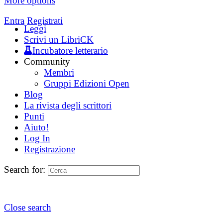
More options
Entra
Registrati
Leggi
Scrivi un LibriCK
Incubatore letterario
Community
Membri
Gruppi Edizioni Open
Blog
La rivista degli scrittori
Punti
Aiuto!
Log In
Registrazione
Search for:
Close search