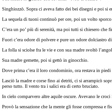
Singhiozzò. Sopra ci aveva fatto dei bei disegni e poi si er
La sequela di tuoni continuò per ore, poi un volto sporco
C’era un po’ più di serenità, ma poi tutti si chiesero che fi
Fuori c’era odore di polvere e pure un odore dolciastro di
La folla si sciolse fra le vie e con sua madre svoltò l’ango
Sua madre gemette, poi si gettò in ginocchio.
Dove prima c’era il loro condominio, ora restava in pied
Lasciò la madre e corse fino ai detriti, ci si arrampicò so
perso tutto. Il vento tra i salici era di certo bruciato.
In cielo comparvero altre aquile oscure. Avevano le croci 
Provò la sensazione che la mente gli fosse compressa e fis