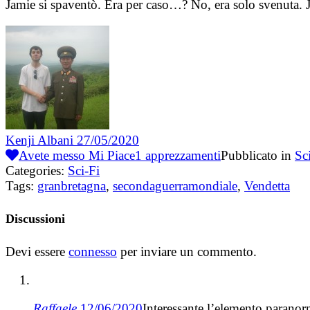
Jamie si spaventò. Era per caso…? No, era solo svenuta. J
Kenji Albani
27/05/2020
Avete messo Mi Piace
1
apprezzamenti
Pubblicato in
Sc
Categories:
Sci-Fi
Tags:
granbretagna
,
secondaguerramondiale
,
Vendetta
Discussioni
Devi essere
connesso
per inviare un commento.
Raffaele
12/06/2020
Interessante l’elemento paranor