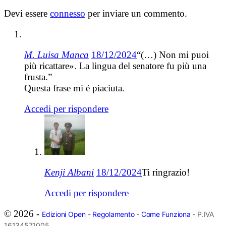
Devi essere
connesso
per inviare un commento.
M. Luisa Manca
18/12/2024
“(…) Non mi puoi
più ricattare». La lingua del senatore fu più una
frusta.”
Questa frase mi é piaciuta.
Accedi per rispondere
Kenji Albani
18/12/2024
Ti ringrazio!
Accedi per rispondere
© 2026 -
Edizioni Open
-
Regolamento
-
Come Funziona
- P.IVA
16134571005