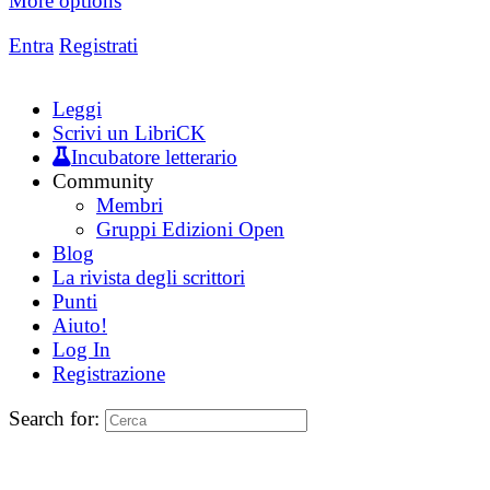
More options
Entra
Registrati
Leggi
Scrivi un LibriCK
Incubatore letterario
Community
Membri
Gruppi Edizioni Open
Blog
La rivista degli scrittori
Punti
Aiuto!
Log In
Registrazione
Search for: