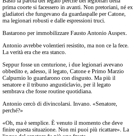
Bastò la parola del legato perché dei legionari della
prima coorte si facessero in avanti. Non pretoriani, né ex
gladiatori che fungevano da guardaspalle per Catone,
ma legionari robusti e dalle espressioni truci.
Bastarono per immobilizzare Fausto Antonio Auspex.
Antonio avrebbe volentieri resistito, ma non ce la fece.
La verità era che era stanco.
Seppur fosse un centurione, i due legionari avevano
obbedito e, adesso, il legato, Catone e Primo Marzio
Calpurnio lo guardarono con disgusto. Ma più il
senatore e il tribuno angusticlavio, per il legato
sembrava che fosse routine quotidiana.
Antonio cercò di divincolarsi. Invano. «Senatore,
perché?»
«Oh, ma è semplice. È venuto il momento che deve
finire questa situazione. Non mi puoi più ricattare». La