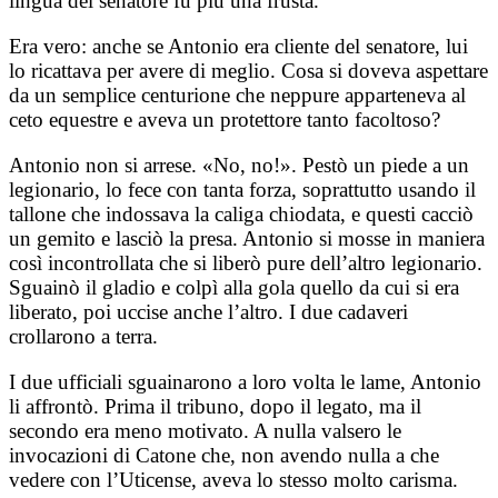
lingua del senatore fu più una frusta.
Era vero: anche se Antonio era cliente del senatore, lui
lo ricattava per avere di meglio. Cosa si doveva aspettare
da un semplice centurione che neppure apparteneva al
ceto equestre e aveva un protettore tanto facoltoso?
Antonio non si arrese. «No, no!». Pestò un piede a un
legionario, lo fece con tanta forza, soprattutto usando il
tallone che indossava la caliga chiodata, e questi cacciò
un gemito e lasciò la presa. Antonio si mosse in maniera
così incontrollata che si liberò pure dell’altro legionario.
Sguainò il gladio e colpì alla gola quello da cui si era
liberato, poi uccise anche l’altro. I due cadaveri
crollarono a terra.
I due ufficiali sguainarono a loro volta le lame, Antonio
li affrontò. Prima il tribuno, dopo il legato, ma il
secondo era meno motivato. A nulla valsero le
invocazioni di Catone che, non avendo nulla a che
vedere con l’Uticense, aveva lo stesso molto carisma.