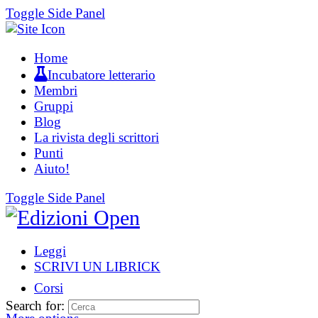
Toggle Side Panel
Home
Incubatore letterario
Membri
Gruppi
Blog
La rivista degli scrittori
Punti
Aiuto!
Toggle Side Panel
Leggi
SCRIVI UN LIBRICK
Corsi
Search for: