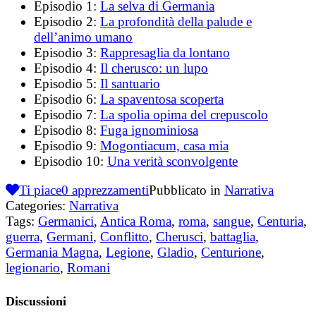
Episodio 1:
La selva di Germania
Episodio 2:
La profondità della palude e
dell’animo umano
Episodio 3:
Rappresaglia da lontano
Episodio 4:
Il cherusco: un lupo
Episodio 5:
Il santuario
Episodio 6:
La spaventosa scoperta
Episodio 7:
La spolia opima del crepuscolo
Episodio 8:
Fuga ignominiosa
Episodio 9:
Mogontiacum, casa mia
Episodio 10:
Una verità sconvolgente
Ti piace
0
apprezzamenti
Pubblicato in
Narrativa
Categories:
Narrativa
Tags:
Germanici
,
Antica Roma
,
roma
,
sangue
,
Centuria
,
guerra
,
Germani
,
Conflitto
,
Cherusci
,
battaglia
,
Germania Magna
,
Legione
,
Gladio
,
Centurione
,
legionario
,
Romani
Discussioni