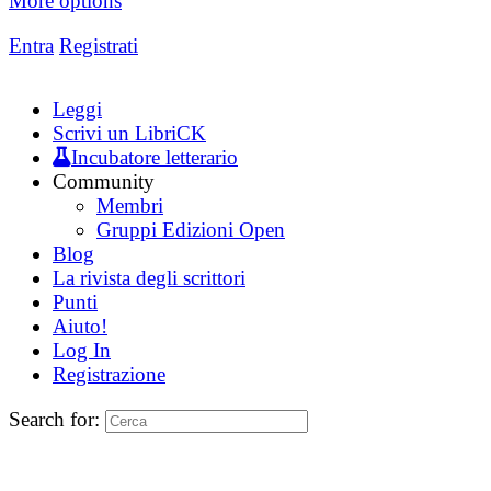
More options
Entra
Registrati
Leggi
Scrivi un LibriCK
Incubatore letterario
Community
Membri
Gruppi Edizioni Open
Blog
La rivista degli scrittori
Punti
Aiuto!
Log In
Registrazione
Search for: