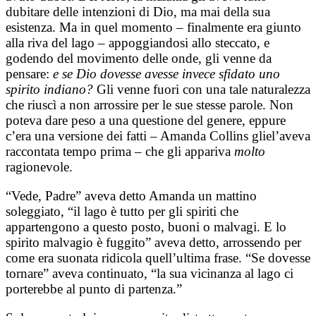
dubitare delle intenzioni di Dio, ma mai della sua
esistenza. Ma in quel momento – finalmente era giunto
alla riva del lago – appoggiandosi allo steccato, e
godendo del movimento delle onde, gli venne da
pensare:
e se Dio dovesse avesse invece sfidato uno
spirito indiano?
Gli venne fuori con una tale naturalezza
che riuscì a non arrossire per le sue stesse parole. Non
poteva dare peso a una questione del genere, eppure
c’era una versione dei fatti – Amanda Collins gliel’aveva
raccontata tempo prima – che gli appariva
molto
ragionevole.
“Vede, Padre” aveva detto Amanda un mattino
soleggiato, “il lago è tutto per gli spiriti che
appartengono a questo posto, buoni o malvagi. E lo
spirito malvagio è fuggito” aveva detto, arrossendo per
come era suonata ridicola quell’ultima frase. “Se dovesse
tornare” aveva continuato, “la sua vicinanza al lago ci
porterebbe al punto di partenza.”