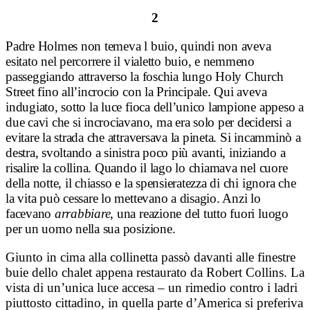
2
Padre Holmes non temeva l buio, quindi non aveva
esitato nel percorrere il vialetto buio, e nemmeno
passeggiando attraverso la foschia lungo Holy Church
Street fino all’incrocio con la Principale. Qui aveva
indugiato, sotto la luce fioca dell’unico lampione appeso a
due cavi che si incrociavano, ma era solo per decidersi a
evitare la strada che attraversava la pineta. Si incamminò a
destra, svoltando a sinistra poco più avanti, iniziando a
risalire la collina. Quando il lago lo chiamava nel cuore
della notte, il chiasso e la spensieratezza di chi ignora che
la vita può cessare lo mettevano a disagio. Anzi lo
facevano
arrabbiare
, una reazione del tutto fuori luogo
per un uomo nella sua posizione.
Giunto in cima alla collinetta passò davanti alle finestre
buie dello chalet appena restaurato da Robert Collins. La
vista di un’unica luce accesa – un rimedio contro i ladri
piuttosto cittadino, in quella parte d’America si preferiva