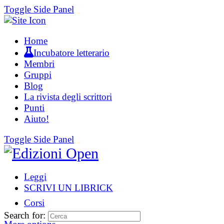
Toggle Side Panel
Home
Incubatore letterario
Membri
Gruppi
Blog
La rivista degli scrittori
Punti
Aiuto!
Toggle Side Panel
Leggi
SCRIVI UN LIBRICK
Corsi
Search for: