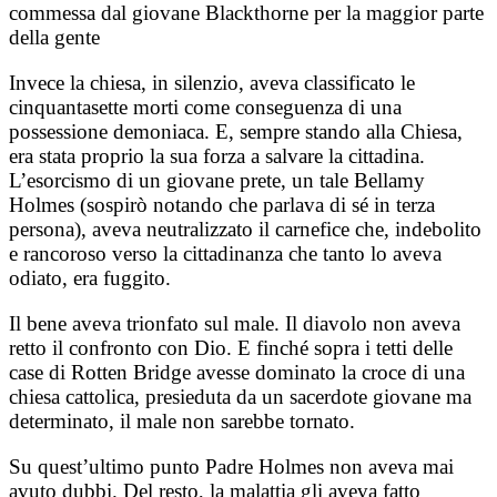
commessa dal giovane Blackthorne per la maggior parte
della gente
Invece la chiesa, in silenzio, aveva classificato le
cinquantasette morti come conseguenza di una
possessione demoniaca. E, sempre stando alla Chiesa,
era stata proprio la sua forza a salvare la cittadina.
L’esorcismo di un giovane prete, un tale Bellamy
Holmes (sospirò notando che parlava di sé in terza
persona), aveva neutralizzato il carnefice che, indebolito
e rancoroso verso la cittadinanza che tanto lo aveva
odiato, era fuggito.
Il bene aveva trionfato sul male. Il diavolo non aveva
retto il confronto con Dio. E finché sopra i tetti delle
case di Rotten Bridge avesse dominato la croce di una
chiesa cattolica, presieduta da un sacerdote giovane ma
determinato, il male non sarebbe tornato.
Su quest’ultimo punto Padre Holmes non aveva mai
avuto dubbi. Del resto, la malattia gli aveva fatto