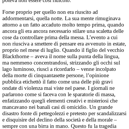
poteva non essere così ridicolo.
Forse proprio per quello non era riuscito ad
addormentarsi, quella notte. La sua mente rimuginava
attorno a un fatto accaduto molto tempo prima, quando
ancora gli era ancora necessario stilare una scaletta delle
cose da controllare prima della messa. L’evento a cui
non riusciva a smettere di pensare era avvenuto in estate,
proprio nel mese di luglio. Quando il figlio del vecchio
Blackthorne – aveva il nome sulla punta della lingua,
ma nemmeno concentrandosi, strizzando gli occhi sul
lago luminoso, riuscì a ricordarlo – venne incolpato
della morte di cinquantasette persone, l’opinione
pubblica etichettò il fatto come una delle più gravi
ondate di violenza mai viste nel paese. I giornali ne
parlarono come si faceva con le sparatorie di massa,
enfatizzando quegli elementi creativi e misteriosi che
mancavano nei banali casi di omicidio. Un grande
disastro fonte di pettegolezzi e pretesto per scandalizzarsi
e disquisire del declino della società e della morale –
sempre con una birra in mano. Questo fu la tragedia