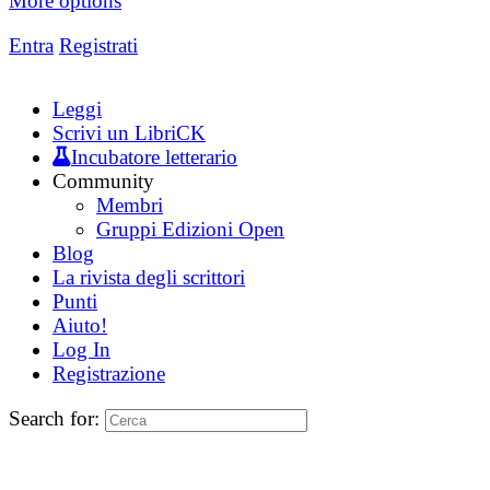
More options
Entra
Registrati
Leggi
Scrivi un LibriCK
Incubatore letterario
Community
Membri
Gruppi Edizioni Open
Blog
La rivista degli scrittori
Punti
Aiuto!
Log In
Registrazione
Search for: