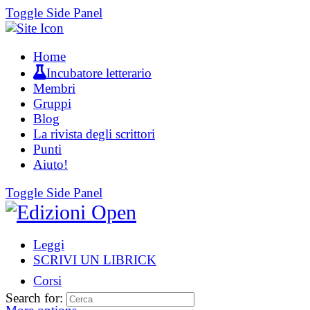
Toggle Side Panel
Home
Incubatore letterario
Membri
Gruppi
Blog
La rivista degli scrittori
Punti
Aiuto!
Toggle Side Panel
Leggi
SCRIVI UN LIBRICK
Corsi
Search for: