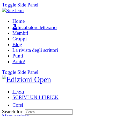
Toggle Side Panel
Home
Incubatore letterario
Membri
Gruppi
Blog
La rivista degli scrittori
Punti
Aiuto!
Toggle Side Panel
Leggi
SCRIVI UN LIBRICK
Corsi
Search for: