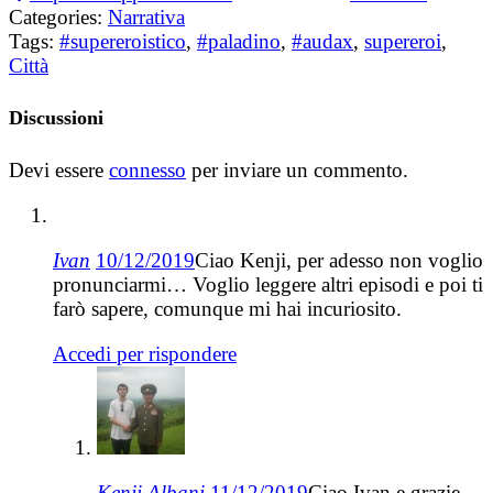
Categories:
Narrativa
Tags:
#supereroistico
,
#paladino
,
#audax
,
supereroi
,
Città
Discussioni
Devi essere
connesso
per inviare un commento.
Ivan
10/12/2019
Ciao Kenji, per adesso non voglio
pronunciarmi… Voglio leggere altri episodi e poi ti
farò sapere, comunque mi hai incuriosito.
Accedi per rispondere
Kenji Albani
11/12/2019
Ciao Ivan e grazie