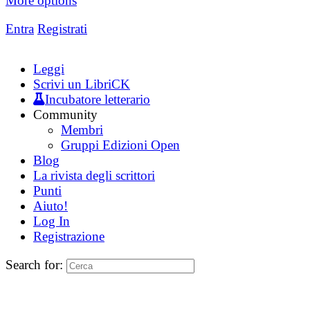
More options
Entra
Registrati
Leggi
Scrivi un LibriCK
Incubatore letterario
Community
Membri
Gruppi Edizioni Open
Blog
La rivista degli scrittori
Punti
Aiuto!
Log In
Registrazione
Search for: