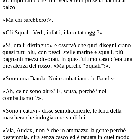
«È importante che tu li veda» non prese la battuta al
balzo.
«Ma chi sarebbero?».
«Gli Squali. Vedi, infatti, i loro tatuaggi?».
«Sì, ora li distinguo» e osservò che quei disegni erano
quasi tutti blu, con pesci, stelle marine e squali, più
bagnanti mezzi divorati. In quest’ultimo caso c’era una
prevalenza del rosso. «Ma perché “Squali”?».
«Sono una Banda. Noi combattiamo le Bande».
«Ah, ce ne sono altre? E, scusa, perché “noi
combattiamo”?».
«Sono i cattivi» disse semplicemente, le lenti della
maschera che indugiarono su di lui.
«Via, Audax, non è che io ammazzo la gente perché
bestemmia, gira senza casco ed è tatuata in quel modo