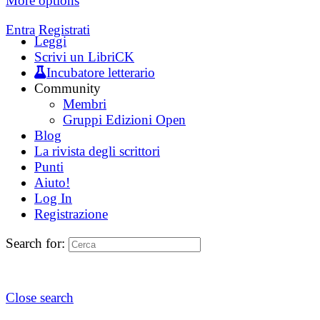
More options
Entra
Registrati
Leggi
Scrivi un LibriCK
Incubatore letterario
Community
Membri
Gruppi Edizioni Open
Blog
La rivista degli scrittori
Punti
Aiuto!
Log In
Registrazione
Search for:
Close search