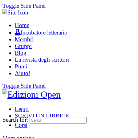
Toggle Side Panel
Home
Incubatore letterario
Membri
Gruppi
Blog
La rivista degli scrittori
Punti
Aiuto!
Toggle Side Panel
Leggi
SCRIVI UN LIBRICK
Search for:
Corsi