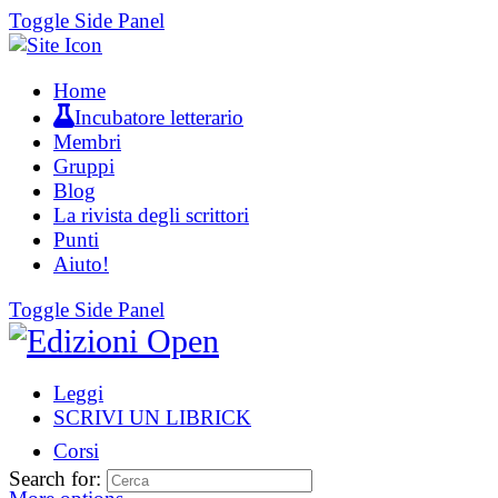
Toggle Side Panel
Home
Incubatore letterario
Membri
Gruppi
Blog
La rivista degli scrittori
Punti
Aiuto!
Toggle Side Panel
Leggi
SCRIVI UN LIBRICK
Corsi
Search for: