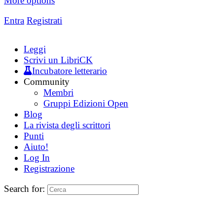
More options
Entra
Registrati
Leggi
Scrivi un LibriCK
Incubatore letterario
Community
Membri
Gruppi Edizioni Open
Blog
La rivista degli scrittori
Punti
Aiuto!
Log In
Registrazione
Search for: