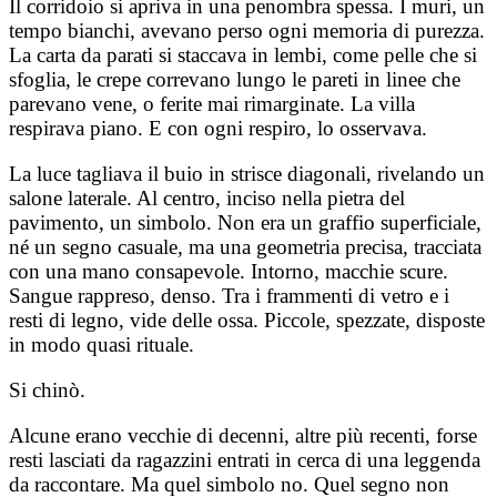
Il corridoio si apriva in una penombra spessa. I muri, un
tempo bianchi, avevano perso ogni memoria di purezza.
La carta da parati si staccava in lembi, come pelle che si
sfoglia, le crepe correvano lungo le pareti in linee che
parevano vene, o ferite mai rimarginate. La villa
respirava piano. E con ogni respiro, lo osservava.
La luce tagliava il buio in strisce diagonali, rivelando un
salone laterale. Al centro, inciso nella pietra del
pavimento, un simbolo. Non era un graffio superficiale,
né un segno casuale, ma una geometria precisa, tracciata
con una mano consapevole. Intorno, macchie scure.
Sangue rappreso, denso. Tra i frammenti di vetro e i
resti di legno, vide delle ossa. Piccole, spezzate, disposte
in modo quasi rituale.
Si chinò.
Alcune erano vecchie di decenni, altre più recenti, forse
resti lasciati da ragazzini entrati in cerca di una leggenda
da raccontare. Ma quel simbolo no. Quel segno non