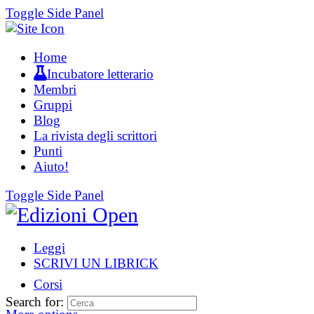
Toggle Side Panel
Home
Incubatore letterario
Membri
Gruppi
Blog
La rivista degli scrittori
Punti
Aiuto!
Toggle Side Panel
Leggi
SCRIVI UN LIBRICK
Corsi
Search for: