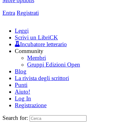
More options
Entra
Registrati
Leggi
Scrivi un LibriCK
Incubatore letterario
Community
Membri
Gruppi Edizioni Open
Blog
La rivista degli scrittori
Punti
Aiuto!
Log In
Registrazione
Search for: