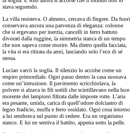
la soglia. E solo allora si accorse che il mondo non lo
stava seguendo.
La villa resisteva. O almeno, cercava di fingere. Da fuori
conservava ancora una parvenza di eleganza: colonne
che si ergevano per inerzia, cancelli in ferro battuto
divorati dalla ruggine, la simmetria stanca di un tempo
che non sapeva come morire. Ma dietro quella facciata,
la vita si era ritirata da anni, lasciando solo l’eco di sé
stessa.
Lucian varcò la soglia. Il silenzio lo accolse come un
respiro primordiale. Ogni passo dentro la casa suonava
come un’intrusione. Il pavimento scricchiolava, la
polvere si alzava in fili sottili che scintillavano nella luce
morente dei lampioni filtrata dalle imposte rotte. L’aria
era pesante, umida, carica di quell’odore dolciastro di
legno fradicio, muffa e ferro ossidato. Ogni cosa intorno
a lui sembrava sul punto di cedere. Era un organismo
stanco. E lui ne sentiva il battito, appena sotto la pelle.