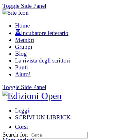
Toggle Side Panel
Home
Incubatore letterario
Membri
Gruppi
Blog
La rivista degli scrittori
Punti
Aiuto!
Toggle Side Panel
Leggi
SCRIVI UN LIBRICK
Corsi
Search for: