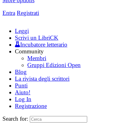
More options
Entra
Registrati
Leggi
Scrivi un LibriCK
Incubatore letterario
Community
Membri
Gruppi Edizioni Open
Blog
La rivista degli scrittori
Punti
Aiuto!
Log In
Registrazione
Search for: