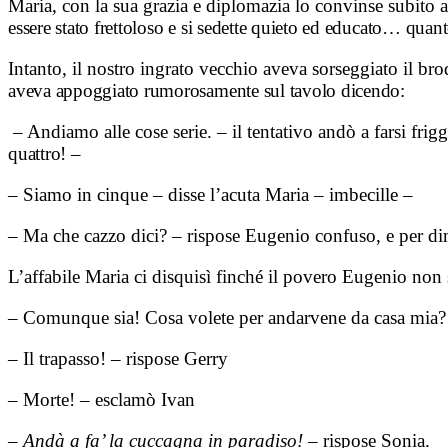
Maria, con la sua grazia e diplomazia lo convinse subito a 
essere stato frettoloso e si
sedette quieto ed educato… quant
Intanto, il nostro ingrato vecchio aveva sorseggiato il br
aveva appoggiato
rumorosamente sul tavolo dicendo:
– Andiamo alle cose serie. – il tentativo andò a farsi fr
quattro! –
– Siamo in cinque – disse l’acuta Maria – imbecille –
– Ma che cazzo dici? – rispose Eugenio confuso, e per d
L’affabile Maria ci disquisì finché il povero Eugenio non 
– Comunque sia! Cosa volete per andarvene da casa mia?
– Il trapasso! – rispose Gerry
– Morte! – esclamò Ivan
–
Andà a fa’ la cuccagna in paradiso!
– rispose Sonia.