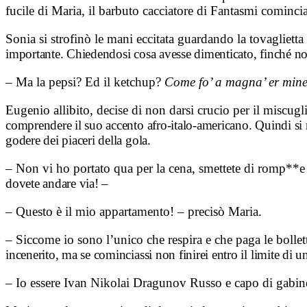
fucile di Maria, il barbuto cacciatore di Fantasmi cominci
Sonia si strofinò le mani eccitata guardando la tovaglietta 
importante. Chiedendosi cosa
avesse dimenticato, finché no
– Ma la pepsi? Ed il ketchup?
Come fo’ a magna’ er mine
Eugenio allibito, decise di non darsi crucio per il miscug
comprendere il suo accento
afro-italo-americano. Quindi si
godere dei piaceri della gola.
– Non vi ho portato qua per la cena, smettete di romp**e 
dovete andare via! –
– Questo è il mio appartamento! – precisò Maria.
– Siccome io sono l’unico che respira e che paga le bolle
incenerito, ma se
cominciassi non finirei entro il limite di 
– Io essere Ivan Nikolai Dragunov Russo e capo di gabine