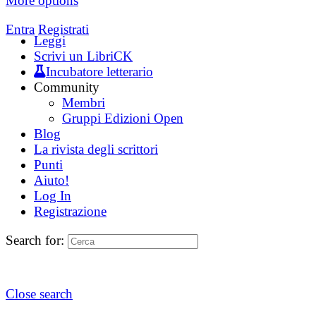
More options
Entra
Registrati
Leggi
Scrivi un LibriCK
Incubatore letterario
Community
Membri
Gruppi Edizioni Open
Blog
La rivista degli scrittori
Punti
Aiuto!
Log In
Registrazione
Search for:
Close search