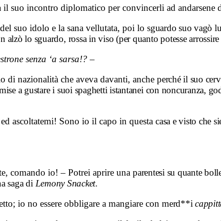
a il suo incontro diplomatico per convincerli ad andarsene d
del suo idolo e la sana vellutata, poi lo
sguardo suo vagò lun
n alzò lo sguardo, rossa in viso (per quanto potesse arrossir
strone senza ‘a sarsa!?
–
lio di nazionalità che aveva davanti, anche
perché il suo cer
 mise a gustare i suoi spaghetti istantanei con noncuranza, g
ed ascoltatemi! Sono io il capo in questa
casa e visto che s
tte, comando io! – Potrei aprire una
parentesi su quante boll
una saga di
Lemony Snacket
.
tto; io no essere obbligare a mangiare con
merd**i
cappitt