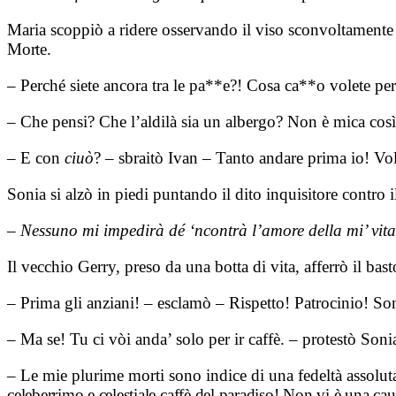
Maria scoppiò a ridere osservando il viso sconvoltament
Morte.
– Perché siete ancora tra le pa**e?! Cosa ca**o volete pe
– Che pensi? Che l’aldilà sia un albergo? Non è mica così
– E con
ciuò
? – sbraitò Ivan – Tanto andare prima io! V
Sonia si alzò in piedi puntando il dito inquisitore contro
–
Nessuno mi impedirà dé ‘ncontrà l’amore della mi’ vit
Il vecchio Gerry, preso da una botta di vita, afferrò il ba
– Prima gli anziani! – esclamò – Rispetto! Patrocinio! S
– Ma se! Tu ci vòi anda’ solo per ir caffè. – protestò Soni
– Le mie plurime morti sono indice di una fedeltà assolu
celeberrimo e celestiale caffè
del paradiso! Non vi è una cau