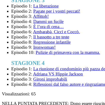
STAGIONE 3
Episodio 1:
La liberazione
Episodio 2:
Pagate per i vostri peccati!
Episodio 3:
Affittoh!
Episodio 4:
Dammi un fucile
Episodio 5:
È l’ora di cena…
Episodio 6:
Ambarabà, Ciccì e Coccò.
Episodio 7:
Il bassotto a tre teste
Episodio 8:
Regressione infantile
Episodio 9:
Ironwoman!
Episodio 10:
Pulizie di primavera con la mamma.
STAGIONE 4
Episodio 1:
La riunione di condominio più pazza d
Episodio 2:
Adriana VS Hippie Jackson
Episodio 3:
Gironi improbabili
Episodio 4:
Riflessioni dal falso autore e ringraziam
Visualizzazioni:
65
NELLA PUNTATA PRECEDENTE:
Dopo essere riuscito