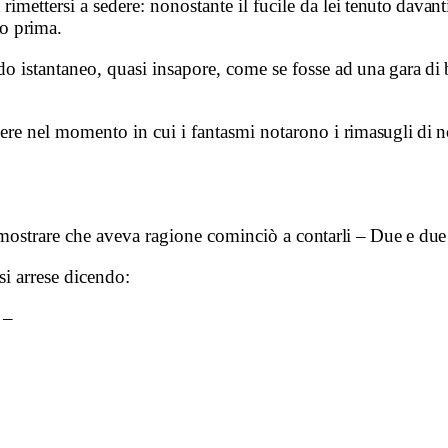
rimettersi a sedere: nonostante il fucile da
lei tenuto davant
o prima.
odo istantaneo, quasi insapore, come se fosse
ad una gara di 
iggere nel momento in cui i fantasmi notarono
i rimasugli di n
imostrare che aveva ragione cominciò a
contarli – Due e du
si arrese dicendo:
 –