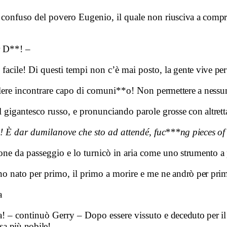
e confuso del povero Eugenio, il quale non
riusciva a compr
r D**! –
 facile! Di questi tempi non c’è mai posto,
la gente vive pe
olere incontrare capo di comuni**o! Non
permettere a nessu
 il gigantesco russo, e pronunciando parole
grosse con altret
a! È dar dumilanove che sto ad attendé,
fuc***ng pieces of
stone da passeggio e lo turnicò in aria come
uno strumento a 
ono nato per primo, il primo a morire e me
ne andrò per pri
a
ta! – continuò Gerry – Dopo essere vissuto
e deceduto per il
sa più nobile! –