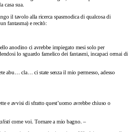
a casa sua.
go il tavolo alla ricerca spasmodica di qualcosa di
e un
fantasma) e recitò:
vello anodino ci avrebbe impiegato mesi solo per
odendosi
lo sguardo famelico dei fantasmi, incapaci ormai di
iete abu… cla… ci state senza il mio permesso, adesso
ette e avvisi di sfratto quest’uomo avrebbe chiuso o
alisti
come voi. Tornare a mio bagno. –