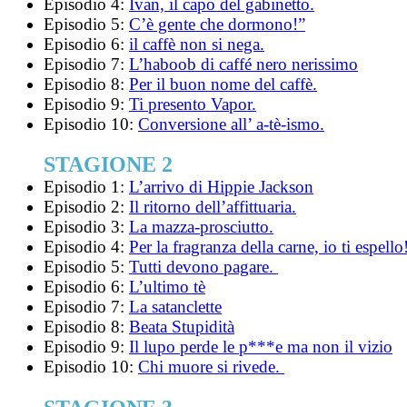
Episodio 4:
Ivan, il capo del gabinetto.
Episodio 5:
C’è gente che dormono!”
Episodio 6:
il caffè non si nega.
Episodio 7:
L’haboob di caffé nero nerissimo
Episodio 8:
Per il buon nome del caffè.
Episodio 9:
Ti presento Vapor.
Episodio 10:
Conversione all’ a-tè-ismo.
STAGIONE 2
Episodio 1:
L’arrivo di Hippie Jackson
Episodio 2:
Il ritorno dell’affittuaria.
Episodio 3:
La mazza-prosciutto.
Episodio 4:
Per la fragranza della carne, io ti espello
Episodio 5:
Tutti devono pagare.
Episodio 6:
L’ultimo tè
Episodio 7:
La satanclette
Episodio 8:
Beata Stupidità
Episodio 9:
Il lupo perde le p***e ma non il vizio
Episodio 10:
Chi muore si rivede.