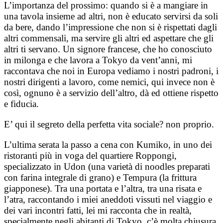
L’importanza del prossimo: quando si è a mangiare in
una tavola insieme ad altri, non è educato servirsi da soli
da bere, dando l’impressione che non si è rispettati dagli
altri commensali, ma servire gli altri ed aspettare che gli
altri ti servano. Un signore francese, che ho conosciuto
in milonga e che lavora a Tokyo da vent’anni, mi
raccontava che noi in Europa vediamo i nostri padroni, i
nostri dirigenti a lavoro, come nemici, qui invece non è
così, ognuno è a servizio dell’altro, dà ed ottiene rispetto
e fiducia.
E’ qui il segreto della perfetta vita sociale? non proprio.
L’ultima serata la passo a cena con Kumiko, in uno dei
ristoranti più in voga del quartiere Roppongi,
specializzato in Udon (una varietà di noodles preparati
con farina integrale di grano) e Tempura (la frittura
giapponese). Tra una portata e l’altra, tra una risata e
l’atra, raccontando i miei aneddoti vissuti nel viaggio e
dei vari incontri fatti, lei mi racconta che in realtà,
specialmente negli abitanti di Tokyo, c’è molta chiusura.