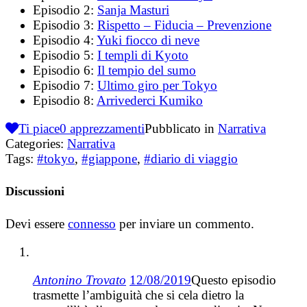
Episodio 2:
Sanja Masturi
Episodio 3:
Rispetto – Fiducia – Prevenzione
Episodio 4:
Yuki fiocco di neve
Episodio 5:
I templi di Kyoto
Episodio 6:
Il tempio del sumo
Episodio 7:
Ultimo giro per Tokyo
Episodio 8:
Arrivederci Kumiko
Ti piace
0
apprezzamenti
Pubblicato in
Narrativa
Categories:
Narrativa
Tags:
#tokyo
,
#giappone
,
#diario di viaggio
Discussioni
Devi essere
connesso
per inviare un commento.
Antonino Trovato
12/08/2019
Questo episodio
trasmette l’ambiguità che si cela dietro la