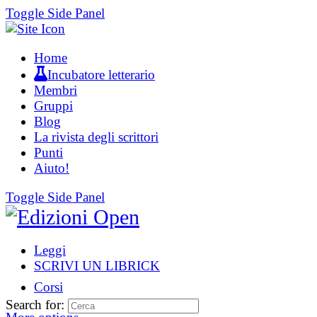
Toggle Side Panel
Home
Incubatore letterario
Membri
Gruppi
Blog
La rivista degli scrittori
Punti
Aiuto!
Toggle Side Panel
Leggi
SCRIVI UN LIBRICK
Corsi
Search for: