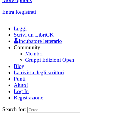
More options
Entra
Registrati
Leggi
Scrivi un LibriCK
Incubatore letterario
Community
Membri
Gruppi Edizioni Open
Blog
La rivista degli scrittori
Punti
Aiuto!
Log In
Registrazione
Search for: