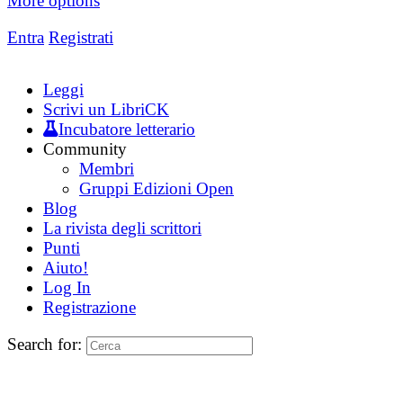
More options
Entra
Registrati
Leggi
Scrivi un LibriCK
Incubatore letterario
Community
Membri
Gruppi Edizioni Open
Blog
La rivista degli scrittori
Punti
Aiuto!
Log In
Registrazione
Search for: