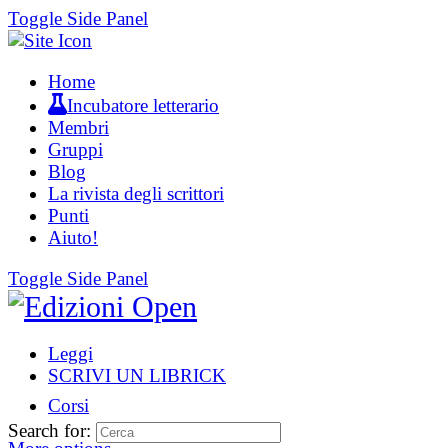
Toggle Side Panel
Home
Incubatore letterario
Membri
Gruppi
Blog
La rivista degli scrittori
Punti
Aiuto!
Toggle Side Panel
Leggi
SCRIVI UN LIBRICK
Corsi
Search for: