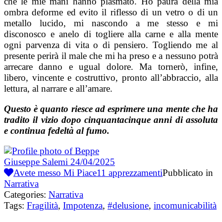
che le mie mani hanno plasmato. Ho paura della mia
ombra deforme ed evito il riflesso di un vetro o di un
metallo lucido, mi nascondo a me stesso e mi
disconosco e anelo di togliere alla carne e alla mente
ogni parvenza di vita o di pensiero. Togliendo me al
presente perirà il male che mi ha preso e a nessuno potrà
arrecare danno e ugual dolore. Ma tornerò, infine,
libero, vincente e costruttivo, pronto all’abbraccio, alla
lettura, al narrare e all’amare.
Questo è quanto riesce ad esprimere una mente che ha
tradito il vizio dopo cinquantacinque anni di assoluta
e continua fedeltà al fumo.
Giuseppe Salemi
24/04/2025
Avete messo Mi Piace
11
apprezzamenti
Pubblicato in
Narrativa
Categories:
Narrativa
Tags:
Fragilità
,
Impotenza
,
#delusione
,
incomunicabilità