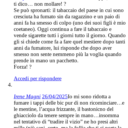
ti dico… non mollare! ?
Se può spronarti: il tabaccaio del paese in cui sono
cresciuta ha fumato sin da ragazzino e un paio di
anni fa ha smesso di colpo (uno dei suoi figli è mio
coetaneo). Oggi continua a fare il tabaccaio e
vende sigarette tutti i giorni tutto il giorno. Quando
gli si chiede come fa a fare quel mestiere dopo tanti
anni da fumatore, lui risponde che dopo aver
smesso non sente nemmeno più la voglia quando
prende in mano un pacchetto.
Forza! ?
Accedi per rispondere
Irene Magni
26/04/2025
Io mi sono ridotta a
fumare i tappi delle bic pur di non ricominciare…e
le mentine, l’acqua frizzante, il bastonicno del
ghiacciolo da tenere sempre in mano…insomma
nel tentativo di “tradire il vizio” ne ho presi altri
mille (più sani, certo, ma la follia che ti ci porta la