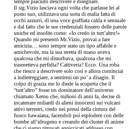
sempre piaciuto descrivere e disegnare.
Il sig.Vizio lasciava ogni volta che parlasse lei al
posto suo, utilizzava una sorta di malia fatta di
occhi azzurri, di una voce graffiata calda e sensuale
e dal fatto che le sue credenziali fossero delle parole
uniche ed insolite come: «Io credo in tutt’altro!»
Quando mi presentò Mr.Vizio, provai a fare
amicizia… sono sempre stato un tipo affabile e
amichevole, ma la sua stretta di mano aveva
qualcosa che mi disturbava, qualcosa che mi
trasmetteva perfidia? Cattiveria? Ecco. Una roba
che riesco a descrivere solo così e allora cominciai
a indietreggiare, a sentirmi un po’ a disagio. Il
colpo di grazia me lo diede la scoperta che il
“tutt’altro” fosse un dominatore dell’universo
chiamato Xemu che, milioni di anni fa, decise di
incatenare miliardi di alieni innocenti sui vulcani
attivi terrestri, credo nei pressi della cintura del
fuoco hawaiana, facendoli poi esplodere con delle
bombe all’idrogeno e creando dei cluster di anime
che ci siamo ritrovati appiccicati addosso con