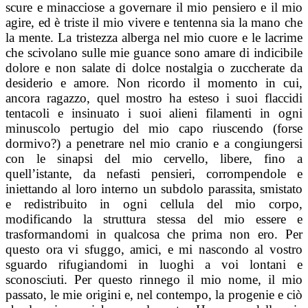
scure e minacciose a governare il mio pensiero e il mio
agire, ed è triste il mio vivere e tentenna sia la mano che
la mente. La tristezza alberga nel mio cuore e le lacrime
che scivolano sulle mie guance sono amare di indicibile
dolore e non salate di dolce nostalgia o zuccherate da
desiderio e amore. Non ricordo il momento in cui,
ancora ragazzo, quel mostro ha esteso i suoi flaccidi
tentacoli e insinuato i suoi alieni filamenti in ogni
minuscolo pertugio del mio capo riuscendo (forse
dormivo?) a penetrare nel mio cranio e a congiungersi
con le sinapsi del mio cervello, libere, fino a
quell’istante, da nefasti pensieri, corrompendole e
iniettando al loro interno un subdolo parassita, smistato
e redistribuito in ogni cellula del mio corpo,
modificando la struttura stessa del mio essere e
trasformandomi in qualcosa che prima non ero. Per
questo ora vi sfuggo, amici, e mi nascondo al vostro
sguardo rifugiandomi in luoghi a voi lontani e
sconosciuti. Per questo rinnego il mio nome, il mio
passato, le mie origini e, nel contempo, la progenie e ciò