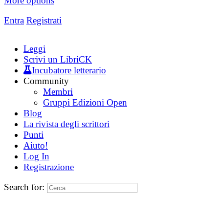
More options
Entra
Registrati
Leggi
Scrivi un LibriCK
Incubatore letterario
Community
Membri
Gruppi Edizioni Open
Blog
La rivista degli scrittori
Punti
Aiuto!
Log In
Registrazione
Search for: