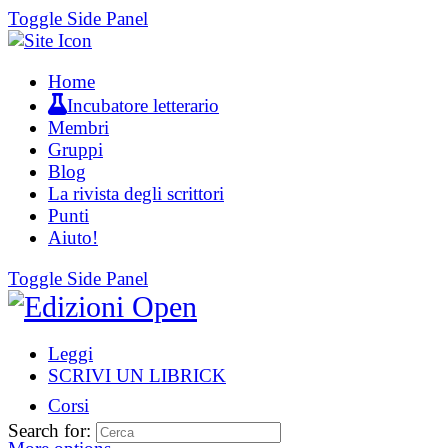
Toggle Side Panel
Home
Incubatore letterario
Membri
Gruppi
Blog
La rivista degli scrittori
Punti
Aiuto!
Toggle Side Panel
Leggi
SCRIVI UN LIBRICK
Corsi
Search for: