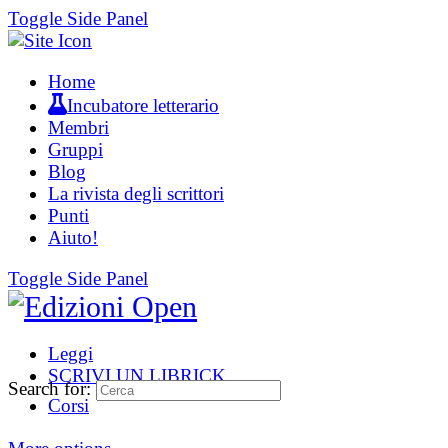
Toggle Side Panel
Home
Incubatore letterario
Membri
Gruppi
Blog
La rivista degli scrittori
Punti
Aiuto!
Toggle Side Panel
Leggi
SCRIVI UN LIBRICK
Search for:
Corsi