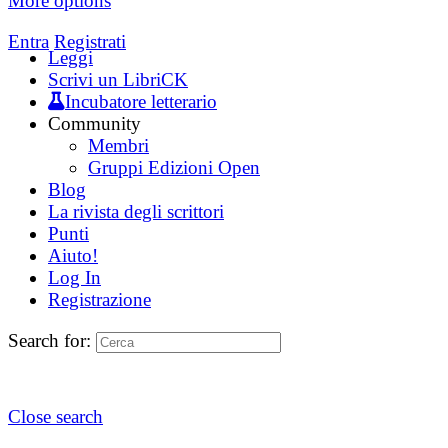
More options
Entra
Registrati
Leggi
Scrivi un LibriCK
Incubatore letterario
Community
Membri
Gruppi Edizioni Open
Blog
La rivista degli scrittori
Punti
Aiuto!
Log In
Registrazione
Search for:
Close search