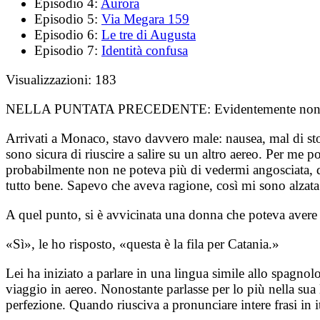
Episodio 4:
Aurora
Episodio 5:
Via Megara 159
Episodio 6:
Le tre di Augusta
Episodio 7:
Identità confusa
Visualizzazioni:
183
NELLA PUNTATA PRECEDENTE:
Evidentemente non e
Arrivati a Monaco, stavo davvero male: nausea, mal di sto
sono sicura di riuscire a salire su un altro aereo. Per me
probabilmente non ne poteva più di vedermi angosciata, 
tutto bene. Sapevo che aveva ragione, così mi sono alzata
A quel punto, si è avvicinata una donna che poteva avere c
«Sì», le ho risposto, «questa è la fila per Catania.»
Lei ha iniziato a parlare in una lingua simile allo spagnol
viaggio in aereo. Nonostante parlasse per lo più nella sua 
perfezione. Quando riusciva a pronunciare intere frasi in 