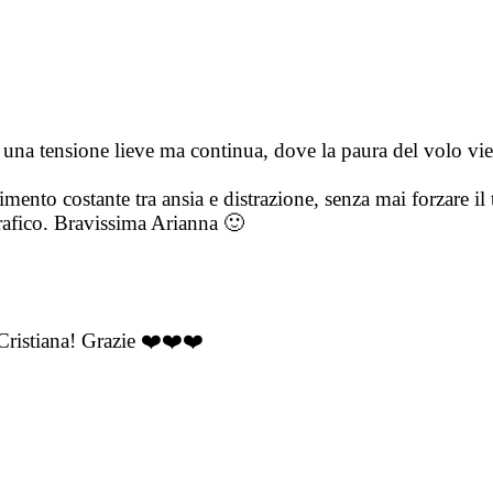
u una tensione lieve ma continua, dove la paura del volo vien
imento costante tra ansia e distrazione, senza mai forzare i
rafico. Bravissima Arianna 🙂
ristiana! Grazie ❤️❤️❤️