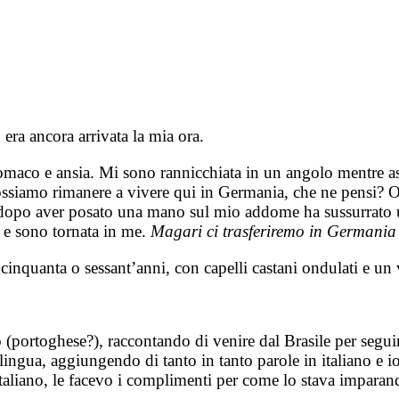
ra ancora arrivata la mia ora.
maco e ansia. Mi sono rannicchiata in un angolo mentre asp
 possiamo rimanere a vivere qui in Germania, che ne pensi? O
dopo aver posato una mano sul mio addome ha sussurrato u
 e sono tornata in me.
Magari ci trasferiremo in Germania 
inquanta o sessant’anni, con capelli castani ondulati e un 
o (portoghese?), raccontando di venire dal Brasile per segui
lingua, aggiungendo di tanto in tanto parole in italiano e i
italiano, le facevo i complimenti per come lo stava imparan