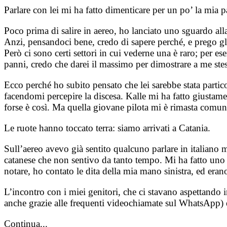
Parlare con lei mi ha fatto dimenticare per un po’ la mia 
Poco prima di salire in aereo, ho lanciato uno sguardo all
Anzi, pensandoci bene, credo di sapere perché, e prego gli
Però ci sono certi settori in cui vederne una è raro; per 
panni, credo che darei il massimo per dimostrare a me stess
Ecco perché ho subito pensato che lei sarebbe stata partic
facendomi percepire la discesa. Kalle mi ha fatto giustam
forse è così. Ma quella giovane pilota mi è rimasta comun
Le ruote hanno toccato terra: siamo arrivati a Catania.
Sull’aereo avevo già sentito qualcuno parlare in italiano m
catanese che non sentivo da tanto tempo. Mi ha fatto uno st
notare, ho contato le dita della mia mano sinistra, ed era
L’incontro con i miei genitori, che ci stavano aspettando
anche grazie alle frequenti videochiamate sul WhatsApp) er
Continua...