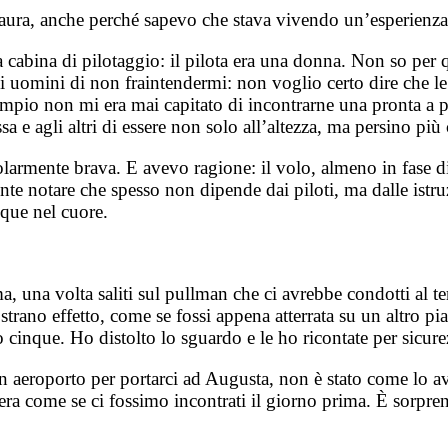
paura, anche perché sapevo che stava vivendo un’esperienza 
a cabina di pilotaggio: il pilota era una donna. Non so per 
 uomini di non fraintendermi: non voglio certo dire che le 
esempio non mi era mai capitato di incontrarne una pronta a 
a e agli altri di essere non solo all’altezza, ma persino pi
olarmente brava. E avevo ragione: il volo, almeno in fase d
ente notare che spesso non dipende dai piloti, ma dalle ist
que nel cuore.
a, una volta saliti sul pullman che ci avrebbe condotti al t
rano effetto, come se fossi appena atterrata su un altro pia
no cinque. Ho distolto lo sguardo e le ho ricontate per sicur
 in aeroporto per portarci ad Augusta, non è stato come lo
a come se ci fossimo incontrati il giorno prima. È sorprend