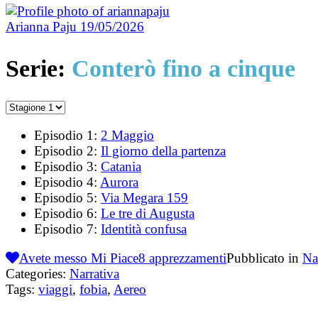
Arianna Paju
19/05/2026
Serie:
Conterò fino a cinque
Episodio 1:
2 Maggio
Episodio 2:
Il giorno della partenza
Episodio 3:
Catania
Episodio 4:
Aurora
Episodio 5:
Via Megara 159
Episodio 6:
Le tre di Augusta
Episodio 7:
Identità confusa
Avete messo Mi Piace
8
apprezzamenti
Pubblicato in
Na
Categories:
Narrativa
Tags:
viaggi
,
fobia
,
Aereo