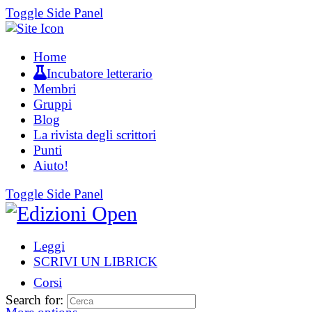
Toggle Side Panel
Home
Incubatore letterario
Membri
Gruppi
Blog
La rivista degli scrittori
Punti
Aiuto!
Toggle Side Panel
Leggi
SCRIVI UN LIBRICK
Corsi
Search for: