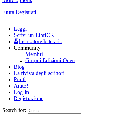
More options
Entra
Registrati
Leggi
Scrivi un LibriCK
Incubatore letterario
Community
Membri
Gruppi Edizioni Open
Blog
La rivista degli scrittori
Punti
Aiuto!
Log In
Registrazione
Search for: