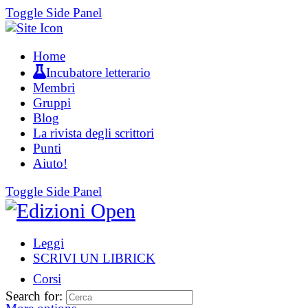
Toggle Side Panel
Home
Incubatore letterario
Membri
Gruppi
Blog
La rivista degli scrittori
Punti
Aiuto!
Toggle Side Panel
Leggi
SCRIVI UN LIBRICK
Corsi
Search for: