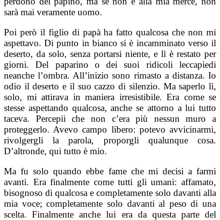
perdono del papino, ma se non è alla mia mercé, non
sarà mai veramente uomo.
Poi però il figlio di papà ha fatto qualcosa che non mi
aspettavo. Di punto in bianco si è incamminato verso il
deserto, da solo, senza portarsi niente, e lì è restato per
giorni. Del paparino o dei suoi ridicoli leccapiedi
neanche l’ombra. All’inizio sono rimasto a distanza. Io
odio il deserto e il suo cazzo di silenzio. Ma saperlo lì,
solo, mi attirava in maniera irresistibile. Era come se
stesse aspettando qualcosa, anche se attorno a lui tutto
taceva. Percepii che non c’era più nessun muro a
proteggerlo. Avevo campo libero: potevo avvicinarmi,
rivolgergli la parola, proporgli qualunque cosa.
D’altronde, qui tutto è mio.
Ma fu solo quando ebbe fame che mi decisi a farmi
avanti. Era finalmente come tutti gli umani: affamato,
bisognoso di qualcosa e completamente solo davanti alla
mia voce; completamente solo davanti al peso di una
scelta. Finalmente anche lui era da questa parte del