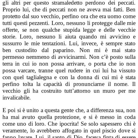
gli altri per questo stramaledetto perdono dei peccati.
Proprio lui, che di peccati non ne aveva mai fatti. Ben
protetto dal suo vecchio, perfino ora che era uomo come
tutti questi pezzenti. Loro, nessuno li protegge dalle mie
offerte, se non qualche stupida legge e delle vecchie
storie. Loro, nessuno li aiuta quando mi avvicino e
sussurro le mie tentazioni. Lui, invece, è sempre stato
ben custodito dal paparino. Non mi è mai stato
permesso nemmeno di avvicinarmi. Non c’è posto sulla
terra in cui io non possa arrivare, o porta che io non
possa varcare, tranne quel rudere in cui lui ha vissuto
con quel taglialegna e con la donna di cui mi è stata
perfino tolta la capacità di pronunciarne il nome. Il
vecchio gli ha costruito tutt’attorno un muro per me
invalicabile.
E poi si è unito a questa gente che, a differenza sua, non
ha mai avuto quella protezione, e si è messo in coda
come uno di loro. Che ipocrita! Se solo sapessero chi è
veramente, lo avrebbero affogato in quel piscio dove si
fanno lavare. Lui, il santo di Dio, faceva finta di essere