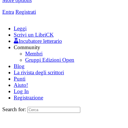
More options
Entra
Registrati
Leggi
Scrivi un LibriCK
Incubatore letterario
Community
Membri
Gruppi Edizioni Open
Blog
La rivista degli scrittori
Punti
Aiuto!
Log In
Registrazione
Search for: