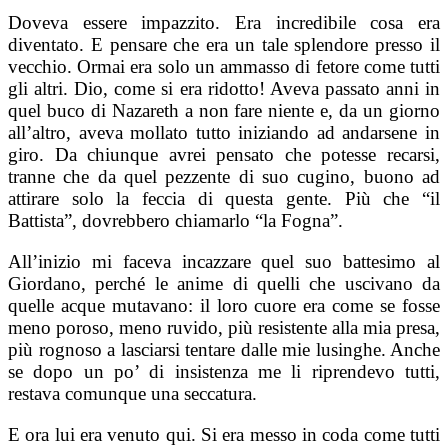
Doveva essere impazzito. Era incredibile cosa era
diventato. E pensare che era un tale splendore presso il
vecchio. Ormai era solo un ammasso di fetore come tutti
gli altri. Dio, come si era ridotto! Aveva passato anni in
quel buco di Nazareth a non fare niente e, da un giorno
all’altro, aveva mollato tutto iniziando ad andarsene in
giro. Da chiunque avrei pensato che potesse recarsi,
tranne che da quel pezzente di suo cugino, buono ad
attirare solo la feccia di questa gente. Più che “il
Battista”, dovrebbero chiamarlo “la Fogna”.
All’inizio mi faceva incazzare quel suo battesimo al
Giordano, perché le anime di quelli che uscivano da
quelle acque mutavano: il loro cuore era come se fosse
meno poroso, meno ruvido, più resistente alla mia presa,
più rognoso a lasciarsi tentare dalle mie lusinghe. Anche
se dopo un po’ di insistenza me li riprendevo tutti,
restava comunque una seccatura.
E ora lui era venuto qui. Si era messo in coda come tutti