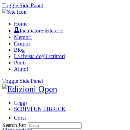
Toggle Side Panel
Home
Incubatore letterario
Membri
Gruppi
Blog
La rivista degli scrittori
Punti
Aiuto!
Toggle Side Panel
Leggi
SCRIVI UN LIBRICK
Corsi
Search for: