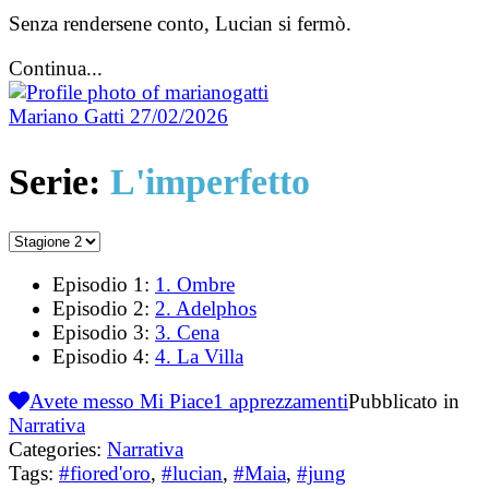
Senza rendersene conto, Lucian si fermò.
Continua...
Mariano Gatti
27/02/2026
Serie:
L'imperfetto
Episodio 1:
1. Ombre
Episodio 2:
2. Adelphos
Episodio 3:
3. Cena
Episodio 4:
4. La Villa
Avete messo Mi Piace
1
apprezzamenti
Pubblicato in
Narrativa
Categories:
Narrativa
Tags:
#fiored'oro
,
#lucian
,
#Maia
,
#jung