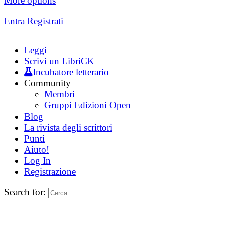
More options
Entra
Registrati
Leggi
Scrivi un LibriCK
Incubatore letterario
Community
Membri
Gruppi Edizioni Open
Blog
La rivista degli scrittori
Punti
Aiuto!
Log In
Registrazione
Search for: