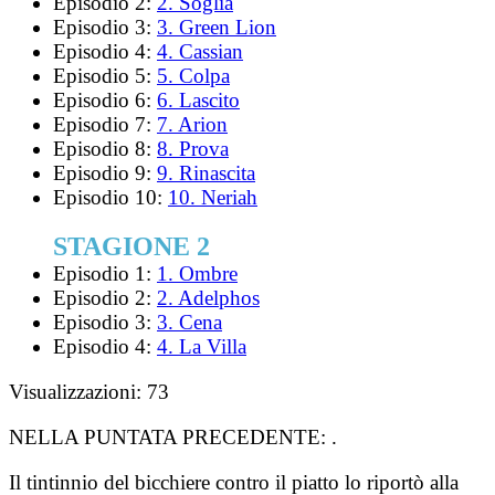
Episodio 2:
2. Soglia
Episodio 3:
3. Green Lion
Episodio 4:
4. Cassian
Episodio 5:
5. Colpa
Episodio 6:
6. Lascito
Episodio 7:
7. Arion
Episodio 8:
8. Prova
Episodio 9:
9. Rinascita
Episodio 10:
10. Neriah
STAGIONE 2
Episodio 1:
1. Ombre
Episodio 2:
2. Adelphos
Episodio 3:
3. Cena
Episodio 4:
4. La Villa
Visualizzazioni:
73
NELLA PUNTATA PRECEDENTE:
.
Il tintinnio del bicchiere contro il piatto lo riportò alla