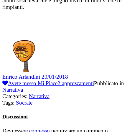
adulti sosteneva che è meglio vivere di rimorsi che di
rimpianti.
Enrico Arlandini
20/01/2018
Avete messo Mi Piace
2
apprezzamenti
Pubblicato in
Narrativa
Categories:
Narrativa
Tags:
Socrate
Discussioni
Devi essere
connesso
per inviare un commento.