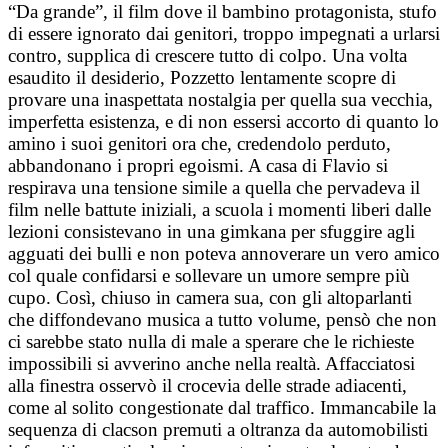
“Da grande”, il film dove il bambino protagonista, stufo
di essere ignorato dai genitori, troppo impegnati a urlarsi
contro, supplica di crescere tutto di colpo.
Una volta
esaudito il desiderio, Pozzetto lentamente scopre di
provare una inaspettata nostalgia per quella sua vecchia,
imperfetta esistenza, e di non essersi accorto di quanto lo
amino i suoi genitori ora che, credendolo perduto,
abbandonano i propri egoismi. A casa di Flavio si
respirava una tensione simile a quella che pervadeva il
film nelle battute iniziali, a scuola i momenti liberi dalle
lezioni consistevano in una gimkana per sfuggire agli
agguati dei bulli e non poteva annoverare un vero amico
col quale confidarsi e sollevare un umore sempre più
cupo. Così, chiuso in camera sua, con gli altoparlanti
che diffondevano musica a tutto volume, pensò che non
ci sarebbe stato nulla di male a sperare che le richieste
impossibili si avverino anche nella realtà. Affacciatosi
alla finestra osservò il crocevia delle strade adiacenti,
come al solito congestionate dal traffico. Immancabile la
sequenza di clacson premuti a oltranza da automobilisti