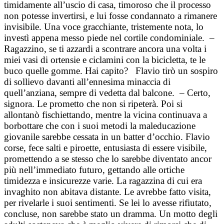
timidamente all’uscio di casa, timoroso che il processo
non potesse invertirsi, e lui fosse condannato a rimanere
invisibile. Una voce gracchiante, tristemente nota, lo
investì appena messo piede nel cortile condominiale. –
Ragazzino, se ti azzardi a scontrare ancora una volta i
miei vasi di ortensie e ciclamini con la bicicletta, te le
buco quelle gomme. Hai capito? Flavio tirò un sospiro
di sollievo davanti all’ennesima minaccia di
quell’anziana, sempre di vedetta dal balcone. – Certo,
signora. Le prometto che non si ripeterà. Poi si
allontanò fischiettando, mentre la vicina continuava a
borbottare che con i suoi metodi la maleducazione
giovanile sarebbe cessata in un batter d’occhio. Flavio
corse, fece salti e piroette, entusiasta di essere visibile,
promettendo a se stesso che lo sarebbe diventato ancor
più nell’immediato futuro, gettando alle ortiche
timidezza e insicurezze varie. La ragazzina di cui era
invaghito non abitava distante. Le avrebbe fatto visita,
per rivelarle i suoi sentimenti. Se lei lo avesse rifiutato,
concluse, non sarebbe stato un dramma. Un motto degli