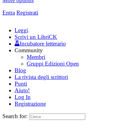
More options
Entra
Registrati
Leggi
Scrivi un LibriCK
Incubatore letterario
Community
Membri
Gruppi Edizioni Open
Blog
La rivista degli scrittori
Punti
Aiuto!
Log In
Registrazione
Search for: