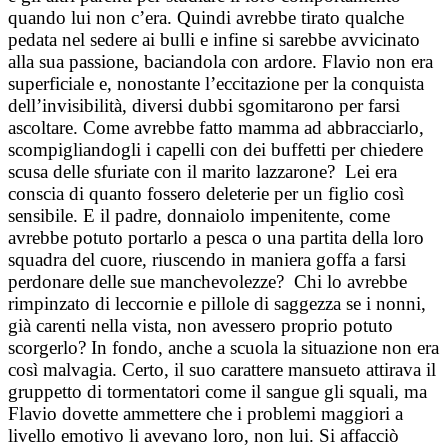
quando lui non c’era. Quindi avrebbe tirato qualche
pedata nel sedere ai bulli e infine si sarebbe avvicinato
alla sua passione, baciandola con ardore. Flavio non era
superficiale e, nonostante l’eccitazione per la conquista
dell’invisibilità, diversi dubbi sgomitarono per farsi
ascoltare. Come avrebbe fatto mamma ad abbracciarlo,
scompigliandogli i capelli con dei buffetti per chiedere
scusa delle sfuriate con il marito lazzarone? Lei era
conscia di quanto fossero deleterie per un figlio così
sensibile. E il padre, donnaiolo impenitente, come
avrebbe potuto portarlo a pesca o una partita della loro
squadra del cuore, riuscendo in maniera goffa a farsi
perdonare delle sue manchevolezze? Chi lo avrebbe
rimpinzato di leccornie e pillole di saggezza se i nonni,
già carenti nella vista, non avessero proprio potuto
scorgerlo? In fondo, anche a scuola la situazione non era
così malvagia. Certo, il suo carattere mansueto attirava il
gruppetto di tormentatori come il sangue gli squali, ma
Flavio dovette ammettere che i problemi maggiori a
livello emotivo li avevano loro, non lui. Si affacciò