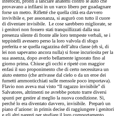
inferociti, pronti a lanciare anatemi contro le auto che
provavano a infilarsi in un varco libero per guadagnare
forse un metro. Rifletté che quella città era davvero
invivibile e, per assonanza, si augurò con tutto il cuore
di diventare invisibile. Le cose sarebbero migliorate, se
i genitori non fossero stati tranquillizzati dalla sua
presenza silente di fronte alle loro tempeste verbali, se i
teppistelli avessero perso la loro valvola di sfogo
preferita e se quella ragazzina dell’altra classe (eh sì, di
lei non sapevamo ancora nulla) si fosse incuriosita per la
sua assenza, dopo averlo bellamente ignorato fino al
giorno prima. Chiuse gli occhi e ripeté con maggior
enfasi il suo proponimento che di certo necessitava un
aiuto esterno (che arrivasse dal cielo o da un eroe dei
fumetti ammonticchiati sulle mensole poco importava).
Flavio non aveva mai visto “Il ragazzo invisibile” di
Salvatores, altrimenti ne avrebbe potuto trarre diversi
spunti per gestire al meglio la nuova condizione. Sì,
perché lo era diventato davvero, invisibile. Preparò un
piano d’azione: in primis decise di raggiungere i genitori
e gli altri parenti per studiare il loro comportamento