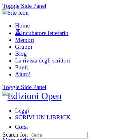
Toggle Side Panel
Home
Incubatore letterario
Membri
Gruppi
Blog
La rivista degli scrittori
Punti
Aiuto!
Toggle Side Panel
Leggi
SCRIVI UN LIBRICK
Corsi
Search for: