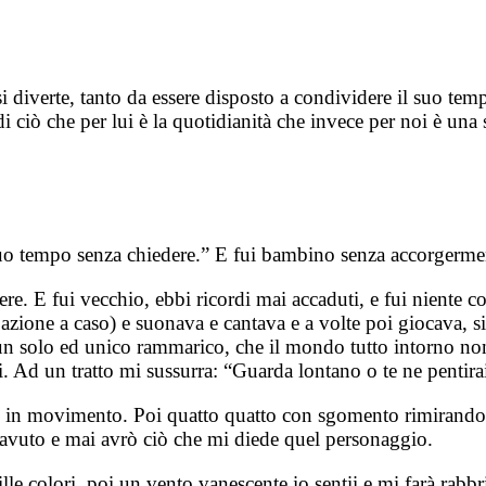
e si diverte, tanto da essere disposto a condividere il suo t
 ciò che per lui è la quotidianità che invece per noi è una 
 tuo tempo senza chiedere.” E fui bambino senza accorgerme
ere. E fui vecchio, ebbi ricordi mai accaduti, e fui niente 
ione a caso) e suonava e cantava e a volte poi giocava, si 
 un solo ed unico rammarico, che il mondo tutto intorno non
ai. Ad un tratto mi sussurra: “Guarda lontano o te ne pentirai
 ed in movimento. Poi quatto quatto con sgomento rimirand
ho avuto e mai avrò ciò che mi diede quel personaggio.
mille colori, poi un vento vanescente io sentii e mi farà rab