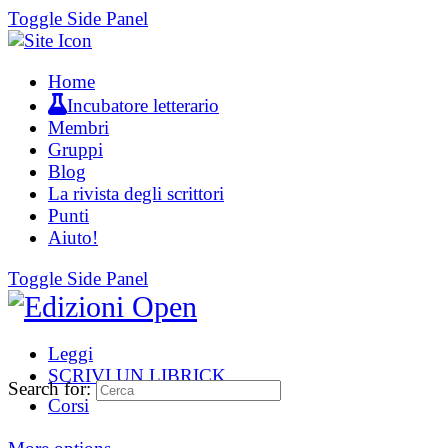
Toggle Side Panel
Home
Incubatore letterario
Membri
Gruppi
Blog
La rivista degli scrittori
Punti
Aiuto!
Toggle Side Panel
Leggi
SCRIVI UN LIBRICK
Search for:
Corsi