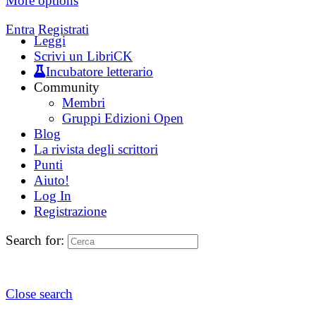
More options
Entra
Registrati
Leggi
Scrivi un LibriCK
Incubatore letterario
Community
Membri
Gruppi Edizioni Open
Blog
La rivista degli scrittori
Punti
Aiuto!
Log In
Registrazione
Search for:
Close search