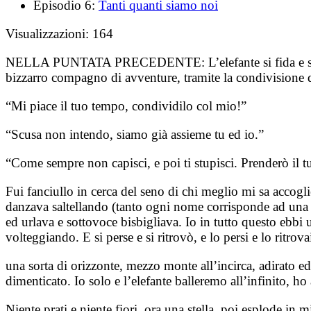
Episodio 6:
Tanti quanti siamo noi
Visualizzazioni:
164
NELLA PUNTATA PRECEDENTE:
L’elefante si fida 
bizzarro compagno di avventure, tramite la condivisione di
“Mi piace il tuo tempo, condividilo col mio!”
“Scusa non intendo, siamo già assieme tu ed io.”
“Come sempre non capisci, e poi ti stupisci. Prenderò il
Fui fanciullo in cerca del seno di chi meglio mi sa accogli
danzava saltellando (tanto ogni nome corrisponde ad una az
ed urlava e sottovoce bisbigliava. Io in tutto questo ebbi
volteggiando. E si perse e si ritrovò, e lo persi e lo ritrov
una sorta di orizzonte, mezzo monte all’incirca, adirato
dimenticato. Io solo e l’elefante balleremo all’infinito, 
Niente prati e niente fiori, ora una stella, poi esplode in 