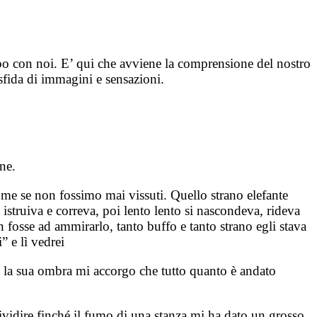
empo con noi. E’ qui che avviene la comprensione del nostro
sfida di immagini e sensazioni.
ne.
come se non fossimo mai vissuti. Quello strano elefante
istruiva e correva, poi lento lento si nascondeva, rideva
 fosse ad ammirarlo, tanto buffo e tanto strano egli stava
” e lì vedrei
o la sua ombra mi accorgo che tutto quanto è andato
brividire finché il fumo di una stanza mi ha dato un grosso