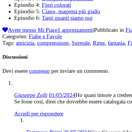
Episodio 4:
Fiori colorati
Episodio 5:
Ciano, magenta più giallo
Episodio 6:
Tanti quanti siamo noi
Avete messo Mi Piace
1
apprezzamenti
Pubblicato in
Fi
Categories:
Fiabe e Favole
Tags:
amicizia
,
comprensione
,
Surreale
,
Rime
,
fantasia
,
F
Discussioni
Devi essere
connesso
per inviare un commento.
Giuseppe Zolli
01/05/2024
Ho quasi timore a credere
Se fosse così, direi che dovrebbe essere catalogata c
Accedi per rispondere