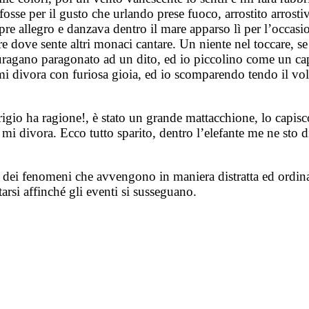
osse per il gusto che urlando prese fuoco, arrostito arrosti
re allegro e danzava dentro il mare apparso lì per l’occasi
 dove sente altri monaci cantare. Un niente nel toccare, se c
uragano paragonato ad un dito, ed io piccolino come un cap
o mi divora con furiosa gioia, ed io scomparendo tendo il v
grigio ha ragione!, è stato un grande mattacchione, lo capisc
 mi divora. Ecco tutto sparito, dentro l’elefante me ne sto d
e dei fenomeni che avvengono in maniera distratta ed ordina
arsi affinché gli eventi si susseguano.