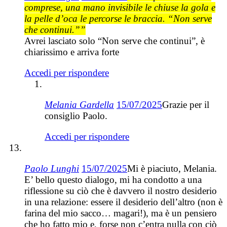
comprese, una mano invisibile le chiuse la gola e
la pelle d’oca le percorse le braccia. “Non serve
che continui.””
Avrei lasciato solo “Non serve che continui”, è
chiarissimo e arriva forte
Accedi per rispondere
Melania Gardella
15/07/2025
Grazie per il
consiglio Paolo.
Accedi per rispondere
Paolo Lunghi
15/07/2025
Mi è piaciuto, Melania.
E’ bello questo dialogo, mi ha condotto a una
riflessione su ciò che è davvero il nostro desiderio
in una relazione: essere il desiderio dell’altro (non è
farina del mio sacco… magari!), ma è un pensiero
che ho fatto mio e, forse non c’entra nulla con ciò