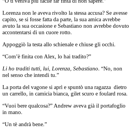
“O ti veniva più facile far finta di non sapere.”
Lorenza non le aveva rivolto la stessa accusa? Se avesse
capito, se si fosse fatta da parte, la sua amica avrebbe
avuto la sua occasione e Sebastiano non avrebbe dovuto
accontentarsi di un cuore rotto.
Appoggiò la testa allo schienale e chiuse gli occhi.
“Com’è finita con Alex, lo hai tradito?”
Li ho traditi tutti, lui, Lorenza, Sebastiano
. “No, non
nel senso che intendi tu.”
La porta del vagone si aprì e spuntò una ragazza dietro
un carrello, in camicia bianca, gilet scuro e foulard rosa.
“Vuoi bere qualcosa?” Andrew aveva già il portafoglio
in mano.
“Un tè andrà bene.”