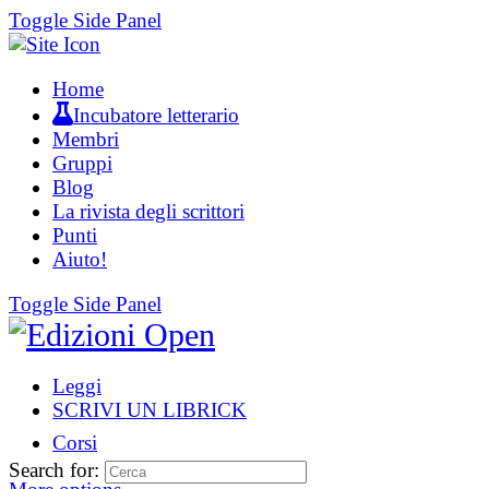
Toggle Side Panel
Home
Incubatore letterario
Membri
Gruppi
Blog
La rivista degli scrittori
Punti
Aiuto!
Toggle Side Panel
Leggi
SCRIVI UN LIBRICK
Corsi
Search for: