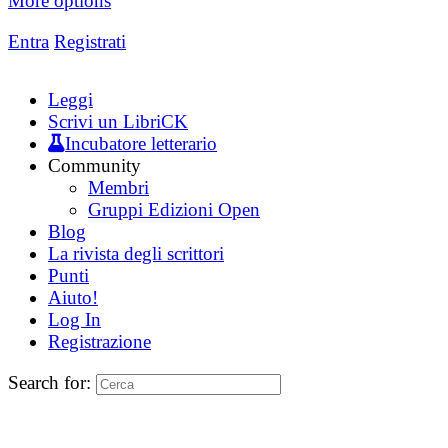
More options
Entra
Registrati
Leggi
Scrivi un LibriCK
Incubatore letterario
Community
Membri
Gruppi Edizioni Open
Blog
La rivista degli scrittori
Punti
Aiuto!
Log In
Registrazione
Search for: