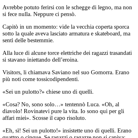
Avrebbe potuto ferirsi con le schegge di legno, ma non
si fece nulla. Neppure ci pensò.
Capitò in un momento: vide la vecchia coperta sporca
sotto la quale aveva lasciato armatura e skateboard, ma
sentì delle bestemmie.
Alla luce di alcune torce elettriche dei ragazzi trasandati
si stavano iniettando dell’eroina.
Visitors, li chiamava Saviano nel suo Gomorra. Erano
più noti come tossicodipendenti.
«Sei un pulotto?» chiese uno di quelli.
«Cosa? No, sono solo…» tentennò Luca. «Oh, al
diavolo! Rovinatevi pure la vita. Io sono qui per gli
affari miei». Scosse il capo risoluto.
«Eh, sì! Sei un pulotto!» insistette uno di quelli. Erano
quattro o cinque. Se ragazzi o ragazze non si capiva: