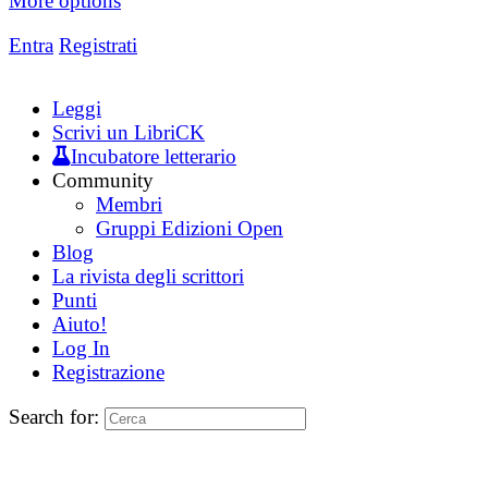
More options
Entra
Registrati
Leggi
Scrivi un LibriCK
Incubatore letterario
Community
Membri
Gruppi Edizioni Open
Blog
La rivista degli scrittori
Punti
Aiuto!
Log In
Registrazione
Search for: