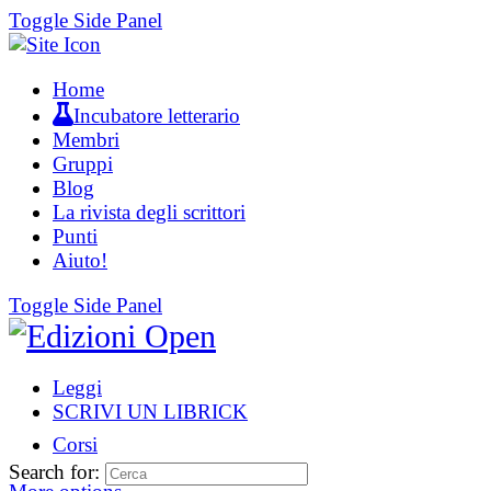
Toggle Side Panel
Home
Incubatore letterario
Membri
Gruppi
Blog
La rivista degli scrittori
Punti
Aiuto!
Toggle Side Panel
Leggi
SCRIVI UN LIBRICK
Corsi
Search for: