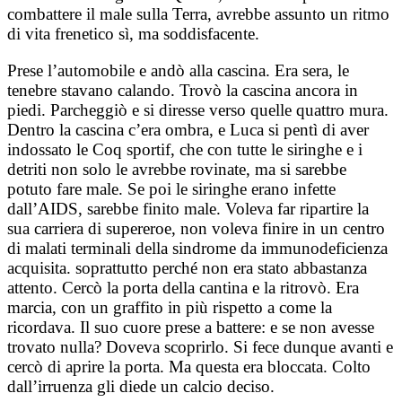
combattere il male sulla Terra, avrebbe assunto un ritmo
di vita frenetico sì, ma soddisfacente.
Prese l’automobile e andò alla cascina. Era sera, le
tenebre stavano calando. Trovò la cascina ancora in
piedi. Parcheggiò e si diresse verso quelle quattro mura.
Dentro la cascina c’era ombra, e Luca si pentì di aver
indossato le Coq sportif, che con tutte le siringhe e i
detriti non solo le avrebbe rovinate, ma si sarebbe
potuto fare male. Se poi le siringhe erano infette
dall’AIDS, sarebbe finito male. Voleva far ripartire la
sua carriera di supereroe, non voleva finire in un centro
di malati terminali della sindrome da immunodeficienza
acquisita. soprattutto perché non era stato abbastanza
attento. Cercò la porta della cantina e la ritrovò. Era
marcia, con un graffito in più rispetto a come la
ricordava. Il suo cuore prese a battere: e se non avesse
trovato nulla? Doveva scoprirlo. Si fece dunque avanti e
cercò di aprire la porta. Ma questa era bloccata. Colto
dall’irruenza gli diede un calcio deciso.