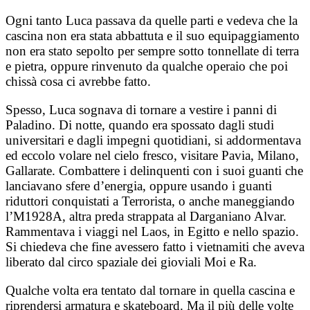
Ogni tanto Luca passava da quelle parti e vedeva che la
cascina non era stata abbattuta e il suo equipaggiamento
non era stato sepolto per sempre sotto tonnellate di terra
e pietra, oppure rinvenuto da qualche operaio che poi
chissà cosa ci avrebbe fatto.
Spesso, Luca sognava di tornare a vestire i panni di
Paladino. Di notte, quando era spossato dagli studi
universitari e dagli impegni quotidiani, si addormentava
ed eccolo volare nel cielo fresco, visitare Pavia, Milano,
Gallarate. Combattere i delinquenti con i suoi guanti che
lanciavano sfere d’energia, oppure usando i guanti
riduttori conquistati a Terrorista, o anche maneggiando
l’M1928A, altra preda strappata al Darganiano Alvar.
Rammentava i viaggi nel Laos, in Egitto e nello spazio.
Si chiedeva che fine avessero fatto i vietnamiti che aveva
liberato dal circo spaziale dei gioviali Moi e Ra.
Qualche volta era tentato dal tornare in quella cascina e
riprendersi armatura e skateboard. Ma il più delle volte