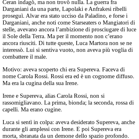
Ceran indagò, ma non trovò nulla. La guerra fra
Darganiani da una parte, Lapolaki e Anfrakesi ribelli
proseguì. Alvar era stato ucciso da Paladino, e forse i
Darganiani, anche noti come Starseaters o Mangiatori di
stelle, avevano ancora l’ambizione di prosciugare di luce
il Sole della Terra. Ma per il momento non c’erano
ancora riusciti. Di tutte queste, Luca Martora non se ne
interessò. Lui si sentiva vuoto, non aveva più voglia di
combattere il male.
Motivo: aveva scoperto chi era Supereva. Faceva di
nome Carola Rossi. Rossi era ed è un cognome diffuso.
Ma era la cugina della sua Irene.
Irene e Supereva, alias Carola Rossi, non si
rassomigliavano. La prima, bionda; la seconda, rossa di
capelli. Ma erano cugine.
Luca si sentì in colpa: aveva desiderato Supereva, anche
durante gli amplessi con Irene. E poi Supereva era
morta, sbranata da un demone dello spazio profondo.