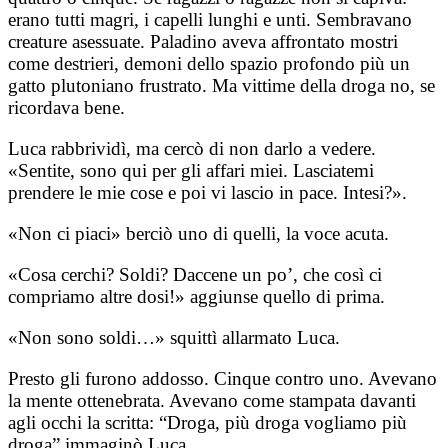
erano tutti magri, i capelli lunghi e unti. Sembravano
creature asessuate. Paladino aveva affrontato mostri
come destrieri, demoni dello spazio profondo più un
gatto plutoniano frustrato. Ma vittime della droga no, se
ricordava bene.
Luca rabbrividì, ma cercò di non darlo a vedere.
«Sentite, sono qui per gli affari miei. Lasciatemi
prendere le mie cose e poi vi lascio in pace. Intesi?».
«Non ci piaci» berciò uno di quelli, la voce acuta.
«Cosa cerchi? Soldi? Daccene un po’, che così ci
compriamo altre dosi!» aggiunse quello di prima.
«Non sono soldi…» squittì allarmato Luca.
Presto gli furono addosso. Cinque contro uno. Avevano
la mente ottenebrata. Avevano come stampata davanti
agli occhi la scritta: “Droga, più droga vogliamo più
droga” immaginò Luca.