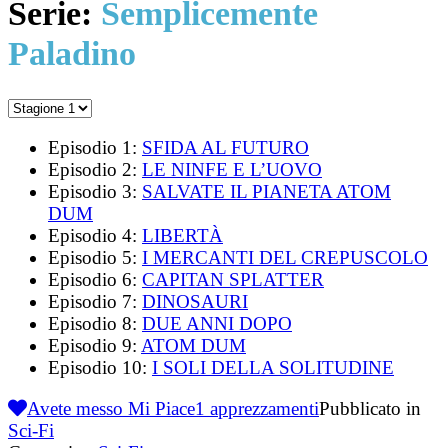
Serie:
Semplicemente
Paladino
Episodio 1:
SFIDA AL FUTURO
Episodio 2:
LE NINFE E L’UOVO
Episodio 3:
SALVATE IL PIANETA ATOM
DUM
Episodio 4:
LIBERTÀ
Episodio 5:
I MERCANTI DEL CREPUSCOLO
Episodio 6:
CAPITAN SPLATTER
Episodio 7:
DINOSAURI
Episodio 8:
DUE ANNI DOPO
Episodio 9:
ATOM DUM
Episodio 10:
I SOLI DELLA SOLITUDINE
Avete messo Mi Piace
1
apprezzamenti
Pubblicato in
Sci-Fi