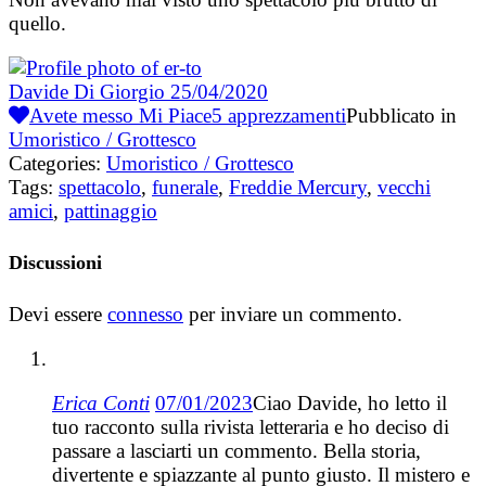
quello.
Davide Di Giorgio
25/04/2020
Avete messo Mi Piace
5
apprezzamenti
Pubblicato in
Umoristico / Grottesco
Categories:
Umoristico / Grottesco
Tags:
spettacolo
,
funerale
,
Freddie Mercury
,
vecchi
amici
,
pattinaggio
Discussioni
Devi essere
connesso
per inviare un commento.
Erica Conti
07/01/2023
Ciao Davide, ho letto il
tuo racconto sulla rivista letteraria e ho deciso di
passare a lasciarti un commento. Bella storia,
divertente e spiazzante al punto giusto. Il mistero e