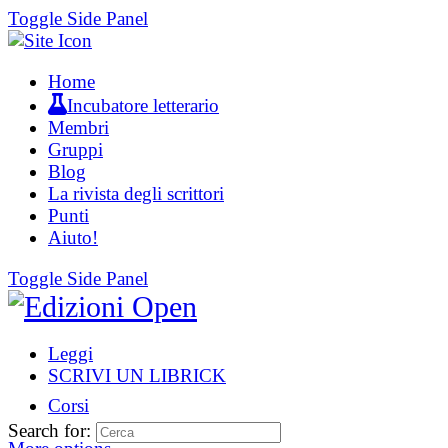
Toggle Side Panel
Home
Incubatore letterario
Membri
Gruppi
Blog
La rivista degli scrittori
Punti
Aiuto!
Toggle Side Panel
Leggi
SCRIVI UN LIBRICK
Corsi
Search for: