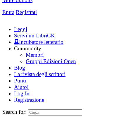
More options
Entra
Registrati
Leggi
Scrivi un LibriCK
Incubatore letterario
Community
Membri
Gruppi Edizioni Open
Blog
La rivista degli scrittori
Punti
Aiuto!
Log In
Registrazione
Search for: