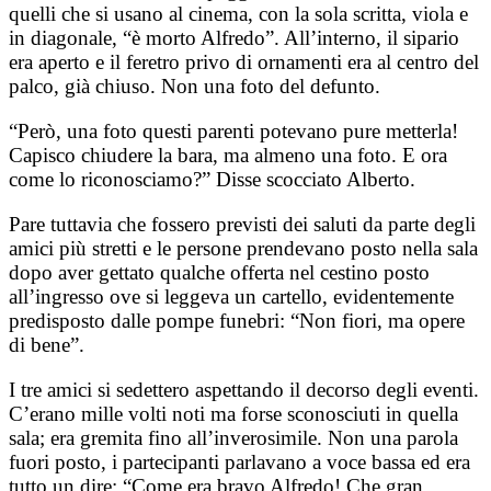
quelli che si usano al cinema, con la sola scritta, viola e
in diagonale, “è morto Alfredo”. All’interno, il sipario
era aperto e il feretro privo di ornamenti era al centro del
palco, già chiuso. Non una foto del defunto.
“Però, una foto questi parenti potevano pure metterla!
Capisco chiudere la bara, ma almeno una foto. E ora
come lo riconosciamo?” Disse scocciato Alberto.
Pare tuttavia che fossero previsti dei saluti da parte degli
amici più stretti e le persone prendevano posto nella sala
dopo aver gettato qualche offerta nel cestino posto
all’ingresso ove si leggeva un cartello, evidentemente
predisposto dalle pompe funebri: “Non fiori, ma opere
di bene”.
I tre amici si sedettero aspettando il decorso degli eventi.
C’erano mille volti noti ma forse sconosciuti in quella
sala; era gremita fino all’inverosimile. Non una parola
fuori posto, i partecipanti parlavano a voce bassa ed era
tutto un dire: “Come era bravo Alfredo! Che gran