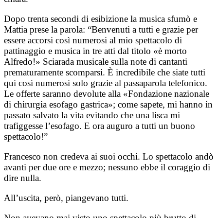
Dopo trenta secondi di esibizione la musica sfumò e
Mattia prese la parola: “Benvenuti a tutti e grazie per
essere accorsi così numerosi al mio spettacolo di
pattinaggio e musica in tre atti dal titolo «è morto
Alfredo!» Sciarada musicale sulla note di cantanti
prematuramente scomparsi. È incredibile che siate tutti
qui così numerosi solo grazie al passaparola telefonico.
Le offerte saranno devolute alla «Fondazione nazionale
di chirurgia esofago gastrica»; come sapete, mi hanno in
passato salvato la vita evitando che una lisca mi
trafiggesse l’esofago. E ora auguro a tutti un buono
spettacolo!”
Francesco non credeva ai suoi occhi. Lo spettacolo andò
avanti per due ore e mezzo; nessuno ebbe il coraggio di
dire nulla.
All’uscita, però, piangevano tutti.
Non avevano mai visto uno spettacolo più brutto di