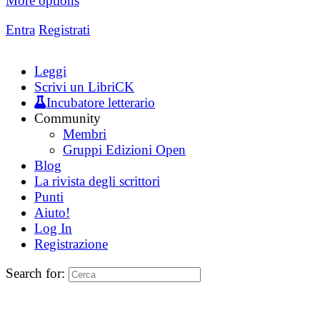
More options
Entra
Registrati
Leggi
Scrivi un LibriCK
Incubatore letterario
Community
Membri
Gruppi Edizioni Open
Blog
La rivista degli scrittori
Punti
Aiuto!
Log In
Registrazione
Search for: