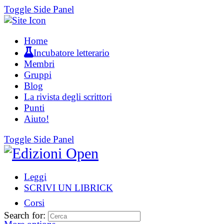
Toggle Side Panel
Home
Incubatore letterario
Membri
Gruppi
Blog
La rivista degli scrittori
Punti
Aiuto!
Toggle Side Panel
Leggi
SCRIVI UN LIBRICK
Corsi
Search for: