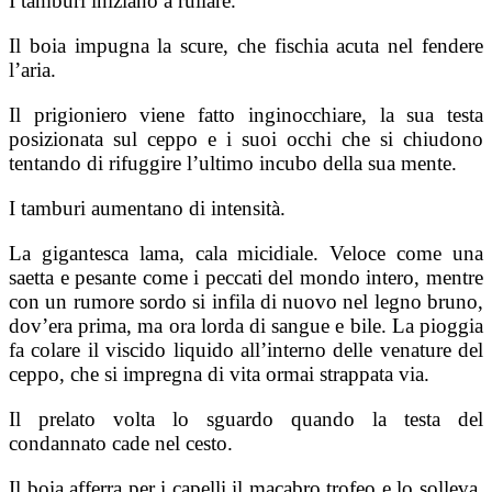
I tamburi iniziano a rullare.
Il boia impugna la scure, che fischia acuta nel fendere
l’aria.
Il prigioniero viene fatto inginocchiare, la sua testa
posizionata sul ceppo e i suoi occhi che si chiudono
tentando di rifuggire l’ultimo incubo della sua mente.
I tamburi aumentano di intensità.
La gigantesca lama, cala micidiale. Veloce come una
saetta e pesante come i peccati del mondo intero, mentre
con un rumore sordo si infila di nuovo nel legno bruno,
dov’era prima, ma ora lorda di sangue e bile. La pioggia
fa colare il viscido liquido all’interno delle venature del
ceppo, che si impregna di vita ormai strappata via.
Il prelato volta lo sguardo quando la testa del
condannato cade nel cesto.
Il boia afferra per i capelli il macabro trofeo e lo solleva,