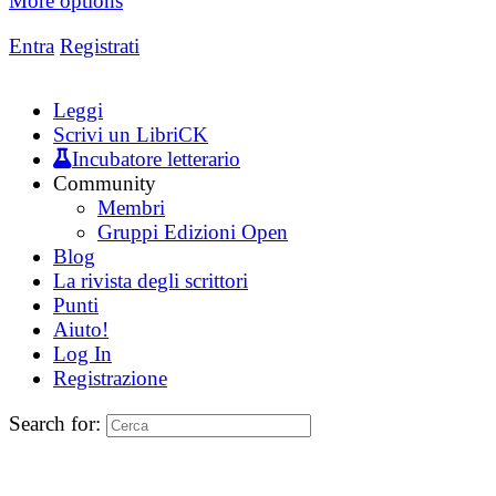
More options
Entra
Registrati
Leggi
Scrivi un LibriCK
Incubatore letterario
Community
Membri
Gruppi Edizioni Open
Blog
La rivista degli scrittori
Punti
Aiuto!
Log In
Registrazione
Search for: