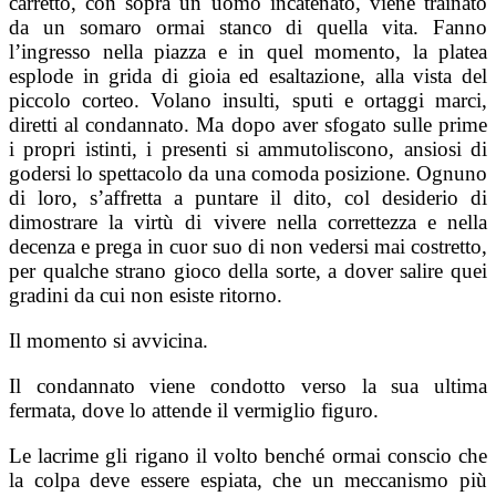
carretto, con sopra un uomo incatenato, viene trainato
da un somaro ormai stanco di quella vita. Fanno
l’ingresso nella piazza e in quel momento, la platea
esplode in grida di gioia ed esaltazione, alla vista del
piccolo corteo. Volano insulti, sputi e ortaggi marci,
diretti al condannato. Ma dopo aver sfogato sulle prime
i propri istinti, i presenti si ammutoliscono, ansiosi di
godersi lo spettacolo da una comoda posizione. Ognuno
di loro, s’affretta a puntare il dito, col desiderio di
dimostrare la virtù di vivere nella correttezza e nella
decenza e prega in cuor suo di non vedersi mai costretto,
per qualche strano gioco della sorte, a dover salire quei
gradini da cui non esiste ritorno.
Il momento si avvicina.
Il condannato viene condotto verso la sua ultima
fermata, dove lo attende il vermiglio figuro.
Le lacrime gli rigano il volto benché ormai conscio che
la colpa deve essere espiata, che un meccanismo più