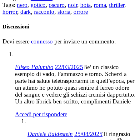
Tags:
nero
,
gotico
,
oscuro
,
noir
,
boia
,
roma
,
thriller
,
horror
,
dark
,
racconto
,
storia
,
orrore
Discussioni
Devi essere
connesso
per inviare un commento.
Eliseo Palumbo
22/03/2025
Be’ un classico
esempio di vado, l’ammazzo e torno. Scherzi a
parte hai salute teletrasportarmi in quell’epoca, per
un attimo ho potuto quasi sentire il ferreo odore
del sangue e vedere gli schizzi cremisi dappertutto.
Un altro librick ben scritto, complimenti Daniele
Accedi per rispondere
Daniele Baldestein
25/08/2025
Ti ringrazio