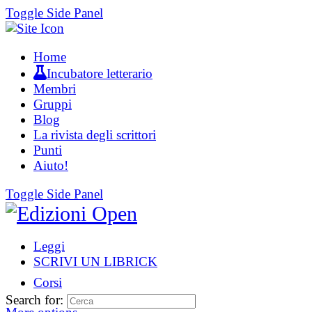
Toggle Side Panel
Home
Incubatore letterario
Membri
Gruppi
Blog
La rivista degli scrittori
Punti
Aiuto!
Toggle Side Panel
Leggi
SCRIVI UN LIBRICK
Corsi
Search for: