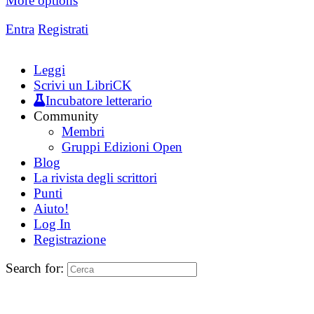
More options
Entra
Registrati
Leggi
Scrivi un LibriCK
Incubatore letterario
Community
Membri
Gruppi Edizioni Open
Blog
La rivista degli scrittori
Punti
Aiuto!
Log In
Registrazione
Search for: