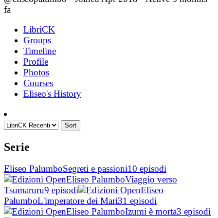
fa
LibriCK
Groups
Timeline
Profile
Photos
Courses
Eliseo's History
Sort
Serie
Eliseo Palumbo
Segreti e passioni
10 episodi
Eliseo Palumbo
Viaggio verso
Tsumaruru
9 episodi
Eliseo
Palumbo
L'imperatore dei Mari
31 episodi
Eliseo Palumbo
Izumi è morta
3 episodi