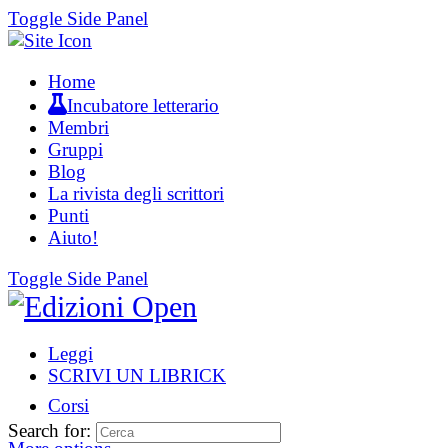
Toggle Side Panel
Home
Incubatore letterario
Membri
Gruppi
Blog
La rivista degli scrittori
Punti
Aiuto!
Toggle Side Panel
Leggi
SCRIVI UN LIBRICK
Corsi
Search for: