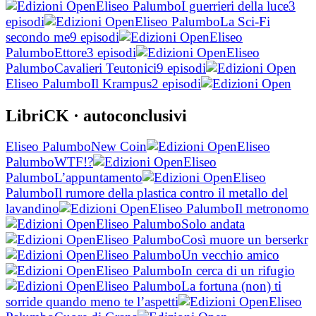
Eliseo Palumbo
I guerrieri della luce
3
episodi
Eliseo Palumbo
La Sci-Fi
secondo me
9 episodi
Eliseo
Palumbo
Ettore
3 episodi
Eliseo
Palumbo
Cavalieri Teutonici
9 episodi
Eliseo Palumbo
Il Krampus
2 episodi
LibriCK
· autoconclusivi
Eliseo Palumbo
New Coin
Eliseo
Palumbo
WTF!?
Eliseo
Palumbo
L’appuntamento
Eliseo
Palumbo
Il rumore della plastica contro il metallo del
lavandino
Eliseo Palumbo
Il metronomo
Eliseo Palumbo
Solo andata
Eliseo Palumbo
Così muore un berserkr
Eliseo Palumbo
Un vecchio amico
Eliseo Palumbo
In cerca di un rifugio
Eliseo Palumbo
La fortuna (non) ti
sorride quando meno te l’aspetti
Eliseo