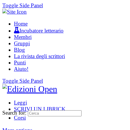
Toggle Side Panel
Home
Incubatore letterario
Membri
Gruppi
Blog
La rivista degli scrittori
Punti
Aiuto!
Toggle Side Panel
Leggi
SCRIVI UN LIBRICK
Search for:
Corsi