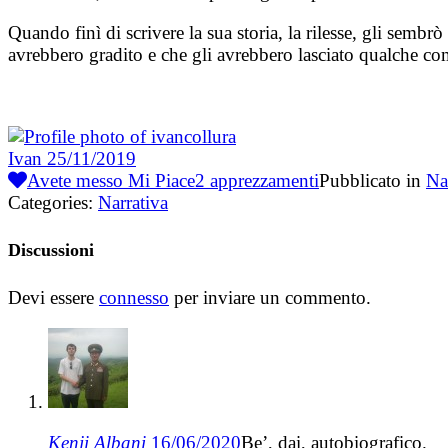
Quando finì di scrivere la sua storia, la rilesse, gli sembr
avrebbero gradito e che gli avrebbero lasciato qualche co
Ivan
25/11/2019
Avete messo Mi Piace
2
apprezzamenti
Pubblicato in
Na
Categories:
Narrativa
Discussioni
Devi essere
connesso
per inviare un commento.
Kenji Albani
16/06/2020
Be’, dai, autobiografico.