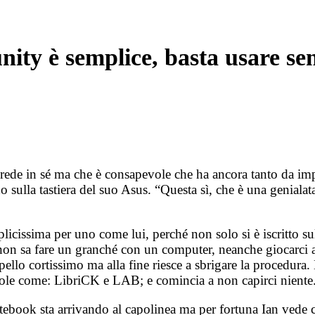
ity è semplice, basta usare sem
de in sé ma che è consapevole che ha ancora tanto da impar
ndo sulla tastiera del suo Asus. “Questa sì, che è una geniala
licissima per uno come lui, perché non solo si è iscritto su
non sa fare un granché con un computer, neanche giocarci ai
ello cortissimo ma alla fine riesce a sbrigare la procedura.
arole come: LibriCK e LAB; e comincia a non capirci nient
tebook sta arrivando al capolinea ma per fortuna Ian vede 