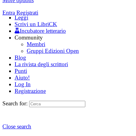
More options
Entra
Registrati
Leggi
Scrivi un LibriCK
Incubatore letterario
Community
Membri
Gruppi Edizioni Open
Blog
La rivista degli scrittori
Punti
Aiuto!
Log In
Registrazione
Search for:
Close search