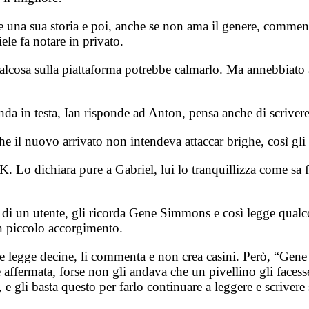
ge una sua storia e poi, anche se non ama il genere, commen
iele fa notare in privato.
lcosa sulla piattaforma potrebbe calmarlo. Ma annebbiato a
a in testa, Ian risponde ad Anton, pensa anche di scriver
 che il nuovo arrivato non intendeva attaccar brighe, così gl
. Lo dichiara pure a Gabriel, lui lo tranquillizza come sa 
 di un utente, gli ricorda Gene Simmons e così legge qualco
un piccolo accorgimento.
 ne legge decine, li commenta e non crea casini. Però, “Ge
e affermata, forse non gli andava che un pivellino gli faces
 e gli basta questo per farlo continuare a leggere e scrivere