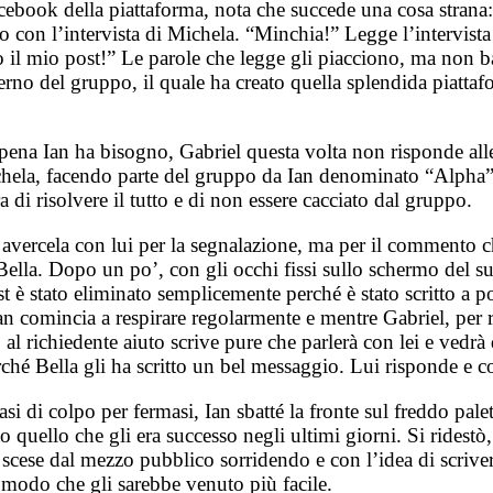
ebook della piattaforma, nota che succede una cosa strana: 
lo con l’intervista di Michela. “Minchia!” Legge l’intervista
 il mio post!” Le parole che legge gli piacciono, ma non ba
erno del gruppo, il quale ha creato quella splendida piatta
na Ian ha bisogno, Gabriel questa volta non risponde alle s
hela, facendo parte del gruppo da Ian denominato “Alpha”, c
a di risolvere il tutto e di non essere cacciato dal gruppo.
avercela con lui per la segnalazione, ma per il commento che
Bella. Dopo un po’, con gli occhi fissi sullo schermo del su
st è stato eliminato semplicemente perché è stato scritto a 
an comincia a respirare regolarmente e mentre Gabriel, per r
 al richiedente aiuto scrive pure che parlerà con lei e vedr
rché Bella gli ha scritto un bel messaggio. Lui risponde e co
si di colpo per fermasi, Ian sbatté la fronte sul freddo palet
quello che gli era successo negli ultimi giorni. Si ridestò, 
 scese dal mezzo pubblico sorridendo e con l’idea di scriv
el modo che gli sarebbe venuto più facile.