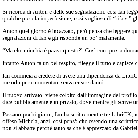
Si ricorda di Anton e delle sue segnalazioni, così Ian leg
qualche piccola imperfezione, così voglioso di “rifarsi” gl
Anton quel giorno è incazzato, però pensa che leggere qua
segnalazioni di Ian e gli risponde un po’ malamente.
“Ma che minchia è pazzo questo?” Così con questa domand
Intanto Anton fa un bel respiro, rilegge il tutto e capisce
Ian comincia a credere di avere una dipendenza da LibriCK
metodo per commentare senza creare danni.
Il nuovo arrivato, viene colpito dall’immagine del profilo
dice pubblicamente e in privato, dove mentre gli scrive 
Passano pochi giorni, Ian ha scritto mentre tre LibriCK,
offeso Michela, anzi, così pensò che essendo una scrittric
non si abbatte perché tanto sa che è apprezzato da Gabriel,