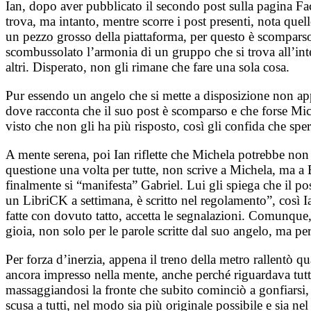
Ian, dopo aver pubblicato il secondo post sulla pagina Fac
trova, ma intanto, mentre scorre i post presenti, nota quel
un pezzo grosso della piattaforma, per questo è scomparso
scombussolato l’armonia di un gruppo che si trova all’int
altri. Disperato, non gli rimane che fare una sola cosa.
Pur essendo un angelo che si mette a disposizione non appe
dove racconta che il suo post è scomparso e che forse Mic
visto che non gli ha più risposto, così gli confida che sper
A mente serena, poi Ian riflette che Michela potrebbe non 
questione una volta per tutte, non scrive a Michela, ma a 
finalmente si “manifesta” Gabriel. Lui gli spiega che il po
un LibriCK a settimana, è scritto nel regolamento”, così I
fatte con dovuto tatto, accetta le segnalazioni. Comunque,
gioia, non solo per le parole scritte dal suo angelo, ma pe
Per forza d’inerzia, appena il treno della metro rallentò qua
ancora impresso nella mente, anche perché riguardava tutto 
massaggiandosi la fronte che subito cominciò a gonfiarsi,
scusa a tutti, nel modo sia più originale possibile e sia n