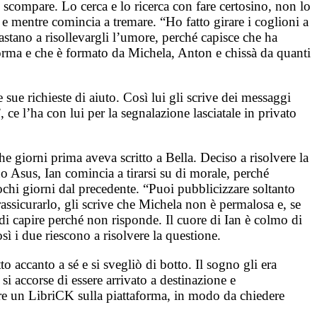
scompare. Lo cerca e lo ricerca con fare certosino, non lo
 e mentre comincia a tremare. “Ho fatto girare i coglioni a
stano a risollevargli l’umore, perché capisce che ha
forma e che è formato da Michela, Anton e chissà da quanti
ue richieste di aiuto. Così lui gli scrive dei messaggi
e l’ha con lui per la segnalazione lasciatale in privato
 giorni prima aveva scritto a Bella. Deciso a risolvere la
o Asus, Ian comincia a tirarsi su di morale, perché
pochi giorni dal precedente. “Puoi pubblicizzare soltanto
assicurarlo, gli scrive che Michela non è permalosa e, se
à di capire perché non risponde.
Il cuore di Ian è colmo di
sì i due riescono a risolvere la questione.
to accanto a sé e si svegliò di botto. Il sogno gli era
si accorse di essere arrivato a destinazione e
ere un LibriCK sulla piattaforma, in modo da chiedere