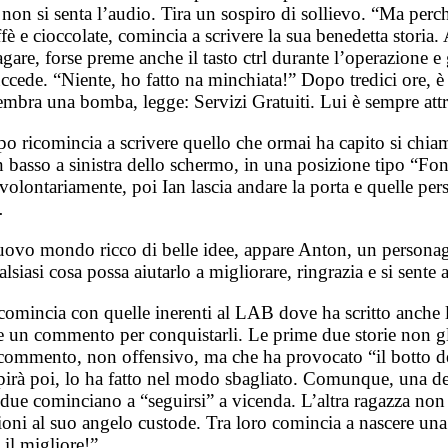
 non si senta l’audio. Tira un sospiro di sollievo. “Ma p
fè e cioccolate, comincia a scrivere la sua benedetta storia
gare, forse preme anche il tasto ctrl durante l’operazione e
uccede. “Niente, ho fatto na minchiata!” Dopo tredici ore, è
 sembra una bomba, legge: Servizi Gratuiti. Lui è sempre attra
o dopo ricomincia a scrivere quello che ormai ha capito si ch
 basso a sinistra dello schermo, in una posizione tipo “Fonzi
volontariamente, poi Ian lascia andare la porta e quelle per
o…
ovo mondo ricco di belle idee, appare Anton, un personaggi
alsiasi cosa possa aiutarlo a migliorare, ringrazia e si sente
an comincia con quelle inerenti al LAB dove ha scritto anche
iare un commento per conquistarli. Le prime due storie non 
 commento, non offensivo, ma che ha provocato “il botto de
rà poi, lo ha fatto nel modo sbagliato. Comunque, una del
i i due cominciano a “seguirsi” a vicenda. L’altra ragazza no
ioni al suo angelo custode. Tra loro comincia a nascere una 
il migliore!”