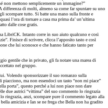
erché non mettono semplicemente un immagine?”
. A differenza di molti, almeno sa come far spuntare su uno
 gli scompare tutto. Si batte una mano sulla fronte e
 quasi l’ora di tornare a casa ma prima da’ un’ultima
tto dalle cose gratis.
iama LibriCK. Intanto corre in suo aiuto qualcuno e così
e”. Finisce di scrivere, clicca l’apposito tasto e così
sone che lui sconosce e che hanno faticato tanto per
o gentile che in privato, gli fa notare una marea di
 accettato nel gruppo.
 lui. Volendo sponsorizzare il suo romanzo sulla
gli piacciono, ma non essendoci un tasto “non mi piace”
lla porta”, questo perché a lui non piace non dare
le due autrici “vittima” del suo commento lo ringrazia
n lo ringrazia, anzi, scompare pure il commento legato alla
bella amicizia e Ian se ne frega che Bella non ha gradito