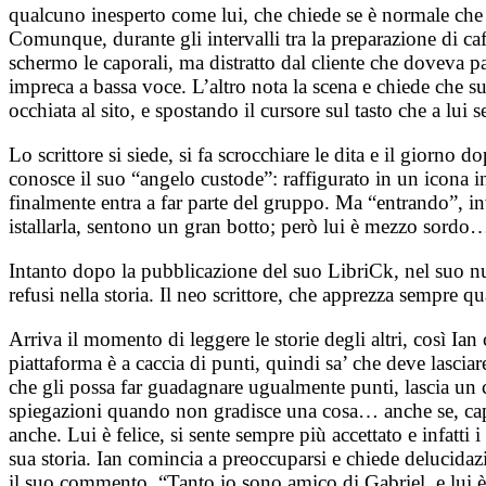
qualcuno inesperto come lui, che chiede se è normale che
Comunque, durante gli intervalli tra la preparazione di caf
schermo le caporali, ma distratto dal cliente che doveva pa
impreca a bassa voce. L’altro nota la scena e chiede che s
occhiata al sito, e spostando il cursore sul tasto che a lui
Lo scrittore si siede, si fa scrocchiare le dita e il giorn
conosce il suo “angelo custode”: raffigurato in un icona in
finalmente entra a far parte del gruppo. Ma “entrando”, in
istallarla, sentono un gran botto; però lui è mezzo sord
Intanto dopo la pubblicazione del suo LibriCk, nel suo nu
refusi nella storia. Il neo scrittore, che apprezza sempre qu
Arriva il momento di leggere le storie degli altri, così I
piattaforma è a caccia di punti, quindi sa’ che deve lasc
che gli possa far guadagnare ugualmente punti, lascia un
spiegazioni quando non gradisce una cosa… anche se, capi
anche. Lui è felice, si sente sempre più accettato e infatt
sua storia. Ian comincia a preoccuparsi e chiede delucidaz
il suo commento. “Tanto io sono amico di Gabriel, e lui è 