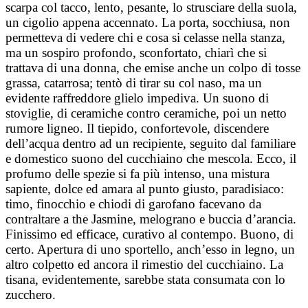
scarpa col tacco, lento, pesante, lo strusciare della suola,
un cigolio appena accennato. La porta, socchiusa, non
permetteva di vedere chi e cosa si celasse nella stanza,
ma un sospiro profondo, sconfortato, chiarì che si
trattava di una donna, che emise anche un colpo di tosse
grassa, catarrosa; tentò di tirar su col naso, ma un
evidente raffreddore glielo impediva. Un suono di
stoviglie, di ceramiche contro ceramiche, poi un netto
rumore ligneo. Il tiepido, confortevole, discendere
dell’acqua dentro ad un recipiente, seguito dal familiare
e domestico suono del cucchiaino che mescola. Ecco, il
profumo delle spezie si fa più intenso, una mistura
sapiente, dolce ed amara al punto giusto, paradisiaco:
timo, finocchio e chiodi di garofano facevano da
contraltare a the Jasmine, melograno e buccia d’arancia.
Finissimo ed efficace, curativo al contempo. Buono, di
certo. Apertura di uno sportello, anch’esso in legno, un
altro colpetto ed ancora il rimestio del cucchiaino. La
tisana, evidentemente, sarebbe stata consumata con lo
zucchero.