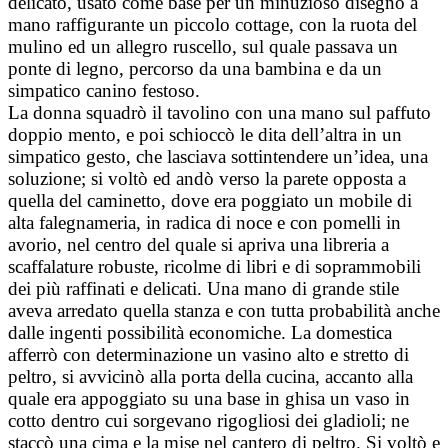
delicato, usato come base per un minuzioso disegno a
mano raffigurante un piccolo cottage, con la ruota del
mulino ed un allegro ruscello, sul quale passava un
ponte di legno, percorso da una bambina e da un
simpatico canino festoso.
La donna squadrò il tavolino con una mano sul paffuto
doppio mento, e poi schioccò le dita dell’altra in un
simpatico gesto, che lasciava sottintendere un’idea, una
soluzione; si voltò ed andò verso la parete opposta a
quella del caminetto, dove era poggiato un mobile di
alta falegnameria, in radica di noce e con pomelli in
avorio, nel centro del quale si apriva una libreria a
scaffalature robuste, ricolme di libri e di soprammobili
dei più raffinati e delicati. Una mano di grande stile
aveva arredato quella stanza e con tutta probabilità anche
dalle ingenti possibilità economiche. La domestica
afferrò con determinazione un vasino alto e stretto di
peltro, si avvicinò alla porta della cucina, accanto alla
quale era appoggiato su una base in ghisa un vaso in
cotto dentro cui sorgevano rigogliosi dei gladioli; ne
staccò una cima e la mise nel cantero di peltro. Si voltò e