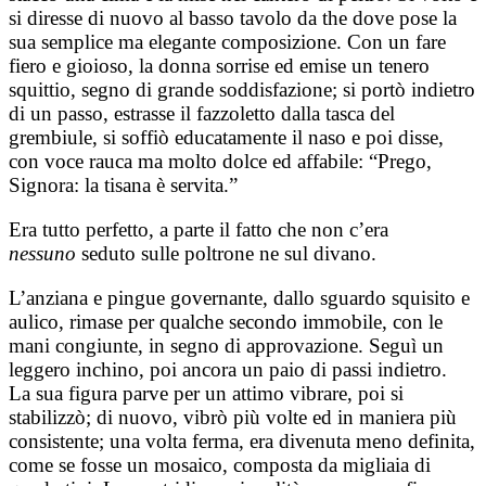
si diresse di nuovo al basso tavolo da the dove pose la
sua semplice ma elegante composizione.
Con un fare
fiero e gioioso, la donna sorrise ed emise un tenero
squittio, segno di grande soddisfazione; si portò indietro
di un passo, estrasse il fazzoletto dalla tasca del
grembiule, si soffiò educatamente il naso e poi disse,
con voce rauca ma molto dolce ed affabile: “Prego,
Signora: la tisana è servita.”
Era tutto perfetto, a parte il fatto che non c’era
nessuno
seduto sulle poltrone ne sul divano.
L’anziana e pingue governante, dallo sguardo squisito e
aulico, rimase per qualche secondo immobile, con le
mani congiunte, in segno di approvazione. Seguì un
leggero inchino, poi ancora un paio di passi indietro.
La sua figura parve per un attimo vibrare, poi si
stabilizzò; di nuovo, vibrò più volte ed in maniera più
consistente; una volta ferma, era divenuta meno definita,
come se fosse un mosaico, composta da migliaia di