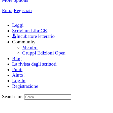
More options
Entra
Registrati
Leggi
Scrivi un LibriCK
Incubatore letterario
Community
Membri
Gruppi Edizioni Open
Blog
La rivista degli scrittori
Punti
Aiuto!
Log In
Registrazione
Search for: