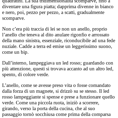
quadratini. La sua tridimensionalità scomparve, fino a
diventare una figura piatta; dapprima divenne in bianco
e nero, poi, pezzo per pezzo, a scatti, gradualmente
scomparve.
Non c’era più traccia di lei se non un anello, proprio
l’anello che teneva al dito anulare rigonfio e arrossato
della mano sinistra, essenziale, riconducibile ad una fede
nuziale. Cadde a terra ed emise un leggerissimo suono,
come un bip.
Dall’interno, lampeggiava un led rosso; guardando con
più attenzione, questi si trovava accanto ad un altro led,
spento, di colore verde.
L’anello, come se avesse preso vita o fosse comandato
dalla forza di un magnete, si drizzò su se stesso. Il led
rosso lampeggiante si spense e prese a funzionare quello
verde. Come una piccola ruota, iniziò a scorrere,
girando, verso la porta della cucina, che al suo
passaggio tornò socchiusa come prima della comparsa