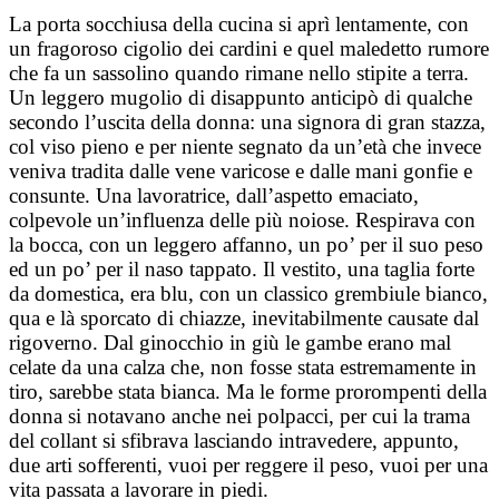
La porta socchiusa della cucina si aprì lentamente, con
un fragoroso cigolio dei cardini e quel maledetto rumore
che fa un sassolino quando rimane nello stipite a terra.
Un leggero mugolio di disappunto anticipò di qualche
secondo l’uscita della donna: una signora di gran stazza,
col viso pieno e per niente segnato da un’età che invece
veniva tradita dalle vene varicose e dalle mani gonfie e
consunte. Una lavoratrice, dall’aspetto emaciato,
colpevole un’influenza delle più noiose. Respirava con
la bocca, con un leggero affanno, un po’ per il suo peso
ed un po’ per il naso tappato. Il vestito, una taglia forte
da domestica, era blu, con un classico grembiule bianco,
qua e là sporcato di chiazze, inevitabilmente causate dal
rigoverno. Dal ginocchio in giù le gambe erano mal
celate da una calza che, non fosse stata estremamente in
tiro, sarebbe stata bianca. Ma le forme prorompenti della
donna si notavano anche nei polpacci, per cui la trama
del collant si sfibrava lasciando intravedere, appunto,
due arti sofferenti, vuoi per reggere il peso, vuoi per una
vita passata a lavorare in piedi.