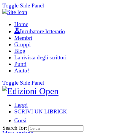
Toggle Side Panel
Home
Incubatore letterario
Membri
Gruppi
Blog
La rivista degli scrittori
Punti
Aiuto!
Toggle Side Panel
Leggi
SCRIVI UN LIBRICK
Corsi
Search for: