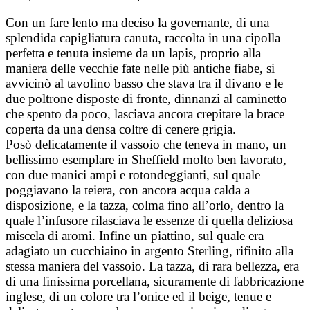
Con un fare lento ma deciso la governante, di una
splendida capigliatura canuta, raccolta in una cipolla
perfetta e tenuta insieme da un lapis, proprio alla
maniera delle vecchie fate nelle più antiche fiabe, si
avvicinò al tavolino basso che stava tra il divano e le
due poltrone disposte di fronte, dinnanzi al caminetto
che spento da poco, lasciava ancora crepitare la brace
coperta da una densa coltre di cenere grigia.
Posò delicatamente il vassoio che teneva in mano, un
bellissimo esemplare in Sheffield molto ben lavorato,
con due manici ampi e rotondeggianti, sul quale
poggiavano la teiera, con ancora acqua calda a
disposizione, e la tazza, colma fino all’orlo, dentro la
quale l’infusore rilasciava le essenze di quella deliziosa
miscela di aromi. Infine un piattino, sul quale era
adagiato un cucchiaino in argento Sterling, rifinito alla
stessa maniera del vassoio. La tazza, di rara bellezza, era
di una finissima porcellana, sicuramente di fabbricazione
inglese, di un colore tra l’onice ed il beige, tenue e