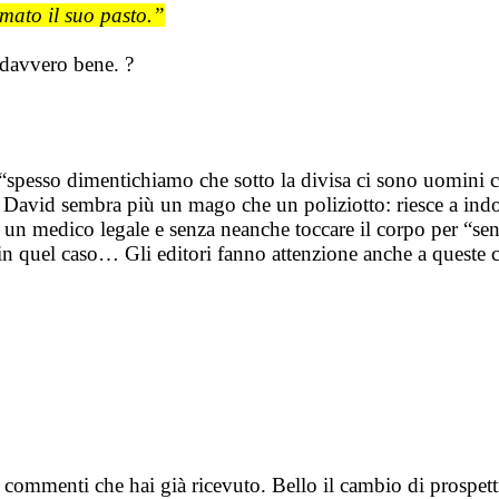
mato il suo pasto.”
 davvero bene. ?
spesso dimentichiamo che sotto la divisa ci sono uomini ch
i… David sembra più un mago che un poliziotto: riesce a ind
un medico legale e senza neanche toccare il corpo per “sentir
ma in quel caso… Gli editori fanno attenzione anche a quest
 commenti che hai già ricevuto. Bello il cambio di prospett