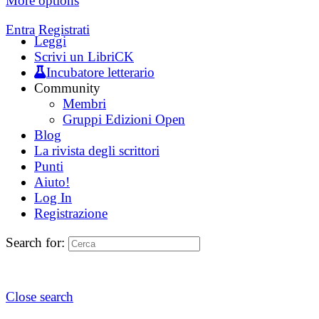
More options
Entra
Registrati
Leggi
Scrivi un LibriCK
Incubatore letterario
Community
Membri
Gruppi Edizioni Open
Blog
La rivista degli scrittori
Punti
Aiuto!
Log In
Registrazione
Search for:
Close search