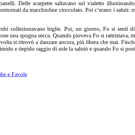
anelli. Delle scarpette saltavano sul vialetto illuminando
contornati da macchioline cioccolato. Poi c’erano i saluti:
 collezionavano biglie. Poi, un giorno, Fo si sentì dive
fosse una spugna secca. Quando pioveva Fo si rattristava, m
 volta si ritrovò a danzare ancora, più libera che mai. Finch
 timido e tiepido raggio di sole la salutò e quando Fo si pos
abe e Favole