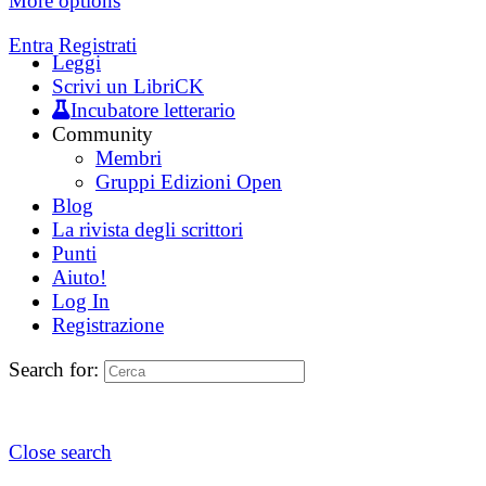
More options
Entra
Registrati
Leggi
Scrivi un LibriCK
Incubatore letterario
Community
Membri
Gruppi Edizioni Open
Blog
La rivista degli scrittori
Punti
Aiuto!
Log In
Registrazione
Search for:
Close search