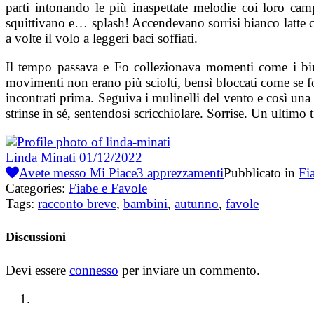
parti intonando le più inaspettate melodie coi loro camp
squittivano e… splash! Accendevano sorrisi bianco latte 
a volte il volo a leggeri baci soffiati.
Il tempo passava e Fo collezionava momenti come i bimbi
movimenti non erano più sciolti, bensì bloccati come se 
incontrati prima. Seguiva i mulinelli del vento e così una
strinse in sé, sentendosi scricchiolare. Sorrise. Un ultimo
Linda Minati
01/12/2022
Avete messo Mi Piace
3
apprezzamenti
Pubblicato in
Fi
Categories:
Fiabe e Favole
Tags:
racconto breve
,
bambini
,
autunno
,
favole
Discussioni
Devi essere
connesso
per inviare un commento.