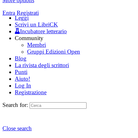
More options
Entra
Registrati
Leggi
Scrivi un LibriCK
Incubatore letterario
Community
Membri
Gruppi Edizioni Open
Blog
La rivista degli scrittori
Punti
Aiuto!
Log In
Registrazione
Search for:
Close search