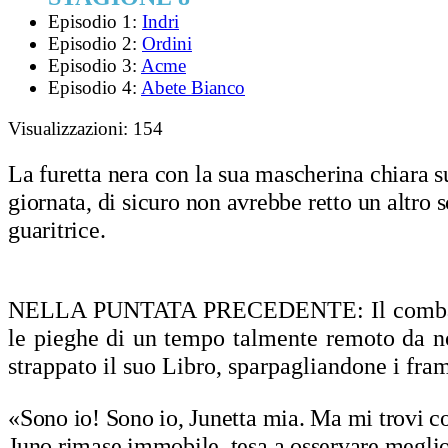
Episodio 1:
Indri
Episodio 2:
Ordini
Episodio 3:
Acme
Episodio 4:
Abete Bianco
Visualizzazioni:
154
La furetta nera con la sua mascherina chiara su
giornata, di sicuro non avrebbe retto un altro s
guaritrice.
NELLA PUNTATA PRECEDENTE:
Il comba
le pieghe di un tempo talmente remoto da non
strappato il suo Libro, sparpagliandone i fra
«Sono io! Sono io, Junetta mia. Ma mi trovi c
Juno rimase immobile, tesa a osservare meglio