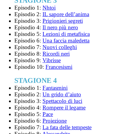
STAGIONE 3
Episodio 1:
Nhtoi
Episodio 2:
IL sapore dell’anima
Episodio 3:
Prigionieri segreti
Episodio 4:
Il nero più nero
Episodio 5:
Lezioni di metafisica
Episodio 6:
Una faccia maledetta
Episodio 7:
Nuovi colleghi
Episodio 8:
Ricordi neri
Episodio 9:
Vibrisse
Episodio 10:
Francesismi
STAGIONE 4
Episodio 1:
Fantasmini
Episodio 2:
Un grido d’aiuto
Episodio 3:
Spettacolo di luci
Episodio 4:
Rompere il legame
Episodio 5:
Pace
Episodio 6:
Proiezione
Episodio 7:
La fata delle tempeste
Episodio 8:
Alessandrite