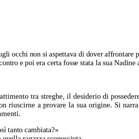
gli occhi non si aspettava di dover affrontare pi
contro e poi era certa fosse stata la sua Nadine
ttimento tra streghe, il desiderio di posseder
 riuscirne a provare la sua origine. Si narra
mmenti.
osì tanto cambiata?»
 quella ragazza sconosciuta.