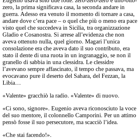
Eugenio usava solo due rotte: zero-zero-zero e uno-otto-
zero, la prima significava casa, la seconda andare in
guerra. Adesso era venuto il momento di tornare a casa,
andare dove c’era pace – o quel che più o meno era pace
visto quel che succedeva in Sicilia, tra organizzazione
Gladio e Cosanostra. Si arrese all’evidenza che non
aveva ottenuto nulla, quel giorno. Magari l’unica
consolazione era che aveva dato il suo contributo, era
stato il dente di una ruota in un ingranaggio, se non il
granello di sabbia in una clessidra. Le clessidre
l’avevano sempre affascinato, il tempo che passava, ma
evocavano pure il deserto del Sahara, del Fezzan, la
Libia…
«Valente» gracchiò la radio. «Valente» di nuovo.
«Ci sono, signore». Eugenio aveva riconosciuto la voce
del suo mentore, il colonnello Camporini. Per un attimo
pensò fosse il suo persecutore, ma scacciò l’idea.
«Che stai facendo!».