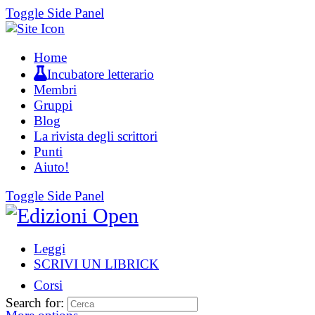
Toggle Side Panel
Home
Incubatore letterario
Membri
Gruppi
Blog
La rivista degli scrittori
Punti
Aiuto!
Toggle Side Panel
Leggi
SCRIVI UN LIBRICK
Corsi
Search for: