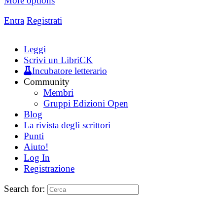
More options
Entra
Registrati
Leggi
Scrivi un LibriCK
Incubatore letterario
Community
Membri
Gruppi Edizioni Open
Blog
La rivista degli scrittori
Punti
Aiuto!
Log In
Registrazione
Search for: