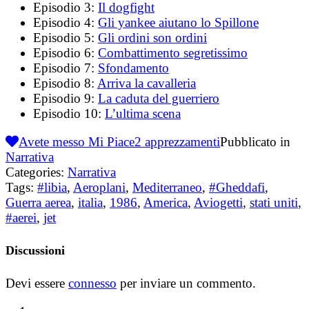
Episodio 3:
Il dogfight
Episodio 4:
Gli yankee aiutano lo Spillone
Episodio 5:
Gli ordini son ordini
Episodio 6:
Combattimento segretissimo
Episodio 7:
Sfondamento
Episodio 8:
Arriva la cavalleria
Episodio 9:
La caduta del guerriero
Episodio 10:
L’ultima scena
Avete messo Mi Piace
2
apprezzamenti
Pubblicato in
Narrativa
Categories:
Narrativa
Tags:
#libia
,
Aeroplani
,
Mediterraneo
,
#Gheddafi
,
Guerra aerea
,
italia
,
1986
,
America
,
Aviogetti
,
stati uniti
,
#aerei
,
jet
Discussioni
Devi essere
connesso
per inviare un commento.