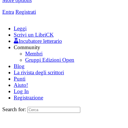
More options
Entra
Registrati
Leggi
Scrivi un LibriCK
Incubatore letterario
Community
Membri
Gruppi Edizioni Open
Blog
La rivista degli scrittori
Punti
Aiuto!
Log In
Registrazione
Search for: