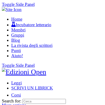
Toggle Side Panel
Home
Incubatore letterario
Membri
Gruppi
Blog
La rivista degli scrittori
Punti
Aiuto!
Toggle Side Panel
Leggi
SCRIVI UN LIBRICK
Corsi
Search for: