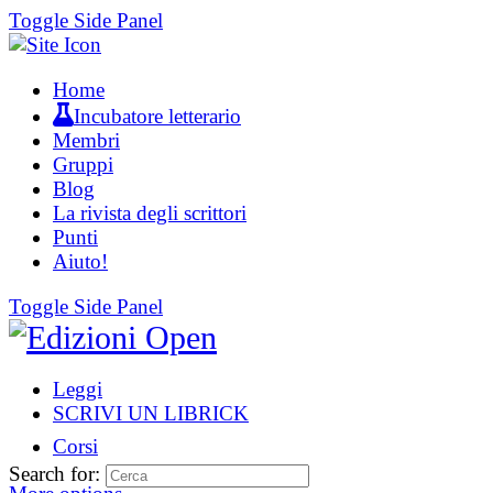
Toggle Side Panel
Home
Incubatore letterario
Membri
Gruppi
Blog
La rivista degli scrittori
Punti
Aiuto!
Toggle Side Panel
Leggi
SCRIVI UN LIBRICK
Corsi
Search for: