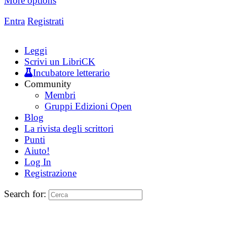
More options
Entra
Registrati
Leggi
Scrivi un LibriCK
Incubatore letterario
Community
Membri
Gruppi Edizioni Open
Blog
La rivista degli scrittori
Punti
Aiuto!
Log In
Registrazione
Search for: