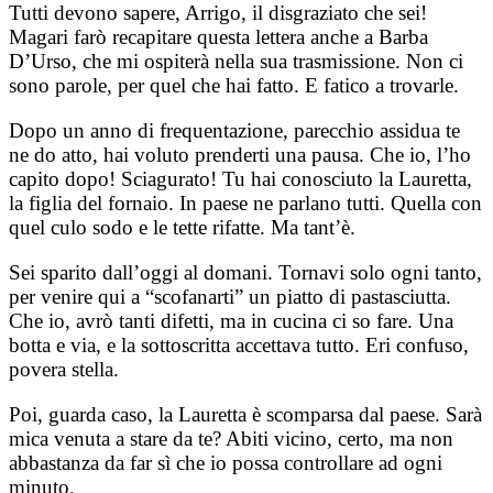
Tutti devono sapere, Arrigo, il disgraziato che sei!
Magari farò recapitare questa lettera anche a Barba
D’Urso, che mi ospiterà nella sua trasmissione. Non ci
sono parole, per quel che hai fatto. E fatico a trovarle.
Dopo un anno di frequentazione, parecchio assidua te
ne do atto, hai voluto prenderti una pausa. Che io, l’ho
capito dopo! Sciagurato! Tu hai conosciuto la Lauretta,
la figlia del fornaio. In paese ne parlano tutti. Quella con
quel culo sodo e le tette rifatte. Ma tant’è.
Sei sparito dall’oggi al domani. Tornavi solo ogni tanto,
per venire qui a “scofanarti” un piatto di pastasciutta.
Che io, avrò tanti difetti, ma in cucina ci so fare. Una
botta e via, e la sottoscritta accettava tutto. Eri confuso,
povera stella.
Poi, guarda caso, la Lauretta è scomparsa dal paese. Sarà
mica venuta a stare da te? Abiti vicino, certo, ma non
abbastanza da far sì che io possa controllare ad ogni
minuto.