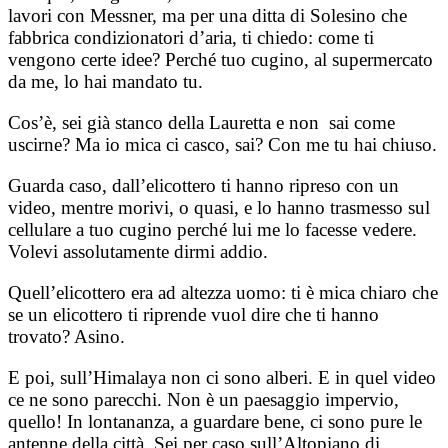
lavori con Messner, ma per una ditta di Solesino che
fabbrica condizionatori d’aria, ti chiedo: come ti
vengono certe idee? Perché tuo cugino, al supermercato
da me, lo hai mandato tu.
Cos’è, sei già stanco della Lauretta e non sai come
uscirne? Ma io mica ci casco, sai? Con me tu hai chiuso.
Guarda caso, dall’elicottero ti hanno ripreso con un
video, mentre morivi, o quasi, e lo hanno trasmesso sul
cellulare a tuo cugino perché lui me lo facesse vedere.
Volevi assolutamente dirmi addio.
Quell’elicottero era ad altezza uomo: ti è mica chiaro che
se un elicottero ti riprende vuol dire che ti hanno
trovato? Asino.
E poi, sull’Himalaya non ci sono alberi. E in quel video
ce ne sono parecchi. Non è un paesaggio impervio,
quello! In lontananza, a guardare bene, ci sono pure le
antenne della città. Sei per caso sull’Altopiano di