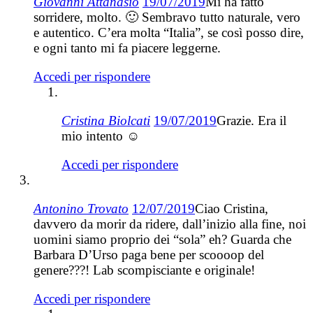
Giovanni Attanasio
19/07/2019
Mi ha fatto
sorridere, molto. 🙂 Sembravo tutto naturale, vero
e autentico. C’era molta “Italia”, se così posso dire,
e ogni tanto mi fa piacere leggerne.
Accedi per rispondere
Cristina Biolcati
19/07/2019
Grazie. Era il
mio intento ☺️
Accedi per rispondere
Antonino Trovato
12/07/2019
Ciao Cristina,
davvero da morir da ridere, dall’inizio alla fine, noi
uomini siamo proprio dei “sola” eh? Guarda che
Barbara D’Urso paga bene per scoooop del
genere???! Lab scompisciante e originale!
Accedi per rispondere