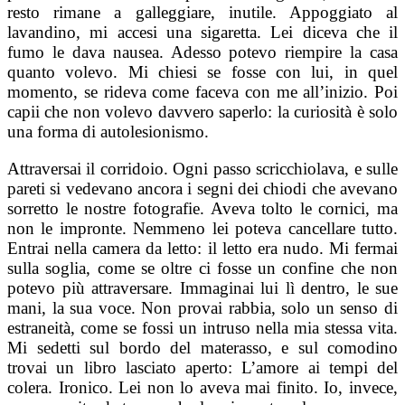
resto rimane a galleggiare, inutile. Appoggiato al
lavandino, mi accesi una sigaretta. Lei diceva che il
fumo le dava nausea. Adesso potevo riempire la casa
quanto volevo. Mi chiesi se fosse con lui, in quel
momento, se rideva come faceva con me all’inizio. Poi
capii che non volevo davvero saperlo: la curiosità è solo
una forma di autolesionismo.
Attraversai il corridoio. Ogni passo scricchiolava, e sulle
pareti si vedevano ancora i segni dei chiodi che avevano
sorretto le nostre fotografie. Aveva tolto le cornici, ma
non le impronte. Nemmeno lei poteva cancellare tutto.
Entrai nella camera da letto: il letto era nudo. Mi fermai
sulla soglia, come se oltre ci fosse un confine che non
potevo più attraversare. Immaginai lui lì dentro, le sue
mani, la sua voce. Non provai rabbia, solo un senso di
estraneità, come se fossi un intruso nella mia stessa vita.
Mi sedetti sul bordo del materasso, e sul comodino
trovai un libro lasciato aperto: L’amore ai tempi del
colera. Ironico. Lei non lo aveva mai finito. Io, invece,