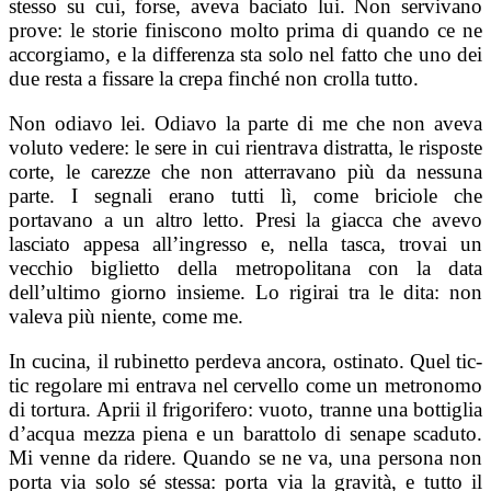
stesso su cui, forse, aveva baciato lui. Non servivano
prove: le storie finiscono molto prima di quando ce ne
accorgiamo, e la differenza sta solo nel fatto che uno dei
due resta a fissare la crepa finché non crolla tutto.
Non odiavo lei. Odiavo la parte di me che non aveva
voluto vedere: le sere in cui rientrava distratta, le risposte
corte, le carezze che non atterravano più da nessuna
parte. I segnali erano tutti lì, come briciole che
portavano a un altro letto. Presi la giacca che avevo
lasciato appesa all’ingresso e, nella tasca, trovai un
vecchio biglietto della metropolitana con la data
dell’ultimo giorno insieme. Lo rigirai tra le dita: non
valeva più niente, come me.
In cucina, il rubinetto perdeva ancora, ostinato. Quel tic-
tic regolare mi entrava nel cervello come un metronomo
di tortura. Aprii il frigorifero: vuoto, tranne una bottiglia
d’acqua mezza piena e un barattolo di senape scaduto.
Mi venne da ridere. Quando se ne va, una persona non
porta via solo sé stessa: porta via la gravità, e tutto il