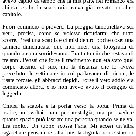
avevo capito da tempo che la mia parte nel romanzo era
chiusa, e che la sua storia aveva già trovato un altro
capitolo.
Fuori cominciò a piovere. La pioggia tamburellava sui
vetri, precisa, come se volesse ricordarmi che tutto
scorre. Presi una scatola e ci misi dentro poche cose: una
camicia dimenticata, due libri miei, una fotografia di
quando ancora sorridevamo. Era tutto ciò che restava di
tre anni. Pensai che forse il tradimento non era stato quel
corpo accanto al suo, ma la distanza che lo aveva
preceduto: le settimane in cui parlavamo di niente, le
risate forzate, gli abbracci tiepidi. Forse il vero addio era
cominciato allora, e io non avevo avuto il coraggio di
leggerlo.
Chiusi la scatola e la portai verso la porta. Prima di
uscire, mi voltai: non per nostalgia, ma per vedere
quanto spazio può lasciare una persona quando se ne va.
Era molto. Un tuono scosse l’aria. Mi accesi un’altra
sigaretta e pensai che, alla fine, la dignità non è stare in