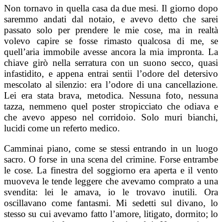
Non tornavo in quella casa da due mesi. Il giorno dopo
saremmo andati dal notaio, e avevo detto che sarei
passato solo per prendere le mie cose, ma in realtà
volevo capire se fosse rimasto qualcosa di me, se
quell’aria immobile avesse ancora la mia impronta. La
chiave girò nella serratura con un suono secco, quasi
infastidito, e appena entrai sentii l’odore del detersivo
mescolato al silenzio: era l’odore di una cancellazione.
Lei era stata brava, metodica. Nessuna foto, nessuna
tazza, nemmeno quel poster stropicciato che odiava e
che avevo appeso nel corridoio. Solo muri bianchi,
lucidi come un referto medico.
Camminai piano, come se stessi entrando in un luogo
sacro. O forse in una scena del crimine. Forse entrambe
le cose. La finestra del soggiorno era aperta e il vento
muoveva le tende leggere che avevamo comprato a una
svendita: lei le amava, io le trovavo inutili. Ora
oscillavano come fantasmi. Mi sedetti sul divano, lo
stesso su cui avevamo fatto l’amore, litigato, dormito; lo