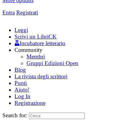
More options
Entra
Registrati
Leggi
Scrivi un LibriCK
Incubatore letterario
Community
Membri
Gruppi Edizioni Open
Blog
La rivista degli scrittori
Punti
Aiuto!
Log In
Registrazione
Search for: