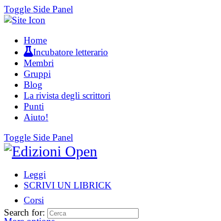
Toggle Side Panel
Home
Incubatore letterario
Membri
Gruppi
Blog
La rivista degli scrittori
Punti
Aiuto!
Toggle Side Panel
Leggi
SCRIVI UN LIBRICK
Corsi
Search for: