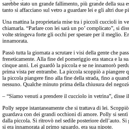
sarebbe stato un grande fallimento, più grande della sua e
tanto si affacciano sul vetro a guardare lei e gli altri due
Una mattina la proprietaria mise tra i piccoli cuccioli in 
chiamarla. “Parlare con lei sarà un po’ complicato”, si di
volte stringeva forte gli occhi per sperare per il meglio.
innamorata.
Passò tutta la giornata a scrutare i visi della gente che 
freneticamente. Alla fine del pomeriggio era stanca e la 
cinque anni. Lei guardò la piccola e se ne innamorò perdut
prima vista per entrambe. La piccola scoppiò a piangere q
la piccola piangere fino alla fine della strada, fino a quan
nessuno. Qualche minuto prima della chiusura del negoz
– “Siamo venuti a prendere il cucciolo in vetrina”, disse i
Polly seppe istantaneamente che si trattava di lei. Scoppiò 
guardava con dei grandi occhioni di amore. Polly si sentì
dalla piccola. Si ritrovò nel sedile posteriore dell’auto. S
si era innamorata al primo sguardo, era sua nipote.