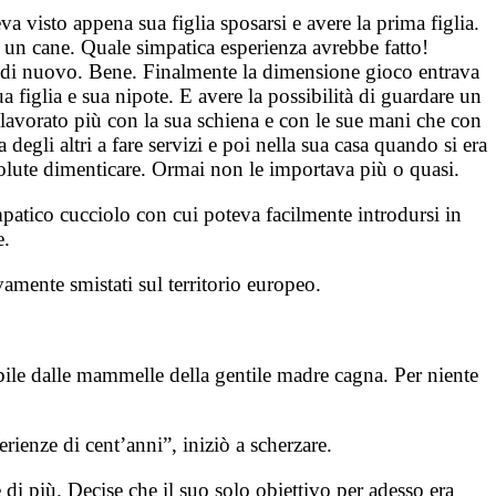
 visto appena sua figlia sposarsi e avere la prima figlia.
i un cane. Quale simpatica esperienza avrebbe fatto!
ire di nuovo. Bene. Finalmente la dimensione gioco entrava
 figlia e sua nipote. E avere la possibilità di guardare un
lavorato più con la sua schiena e con le sue mani che con
degli altri a fare servizi e poi nella sua casa quando si era
 volute dimenticare. Ormai non le importava più o quasi.
atico cucciolo con cui poteva facilmente introdursi in
e.
amente smistati sul territorio europeo.
ibile dalle mammelle della gentile madre cagna. Per niente
erienze di cent’anni”, iniziò a scherzare.
i più. Decise che il suo solo obiettivo per adesso era