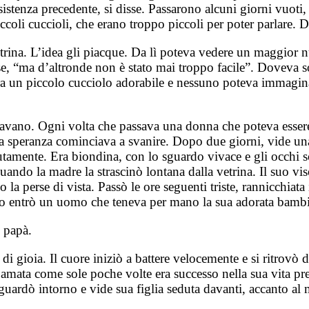
sistenza precedente, si disse. Passarono alcuni giorni vuoti
 piccoli cuccioli, che erano troppo piccoli per poter parlare.
vetrina. L’idea gli piacque. Da lì poteva vedere un maggior 
sse, “ma d’altronde non è stato mai troppo facile”. Doveva s
 Era un piccolo cucciolo adorabile e nessuno poteva immagin
passavano. Ogni volta che passava una donna che poteva esser
sua speranza cominciava a svanire. Dopo due giorni, vide u
amente. Era biondina, con lo sguardo vivace e gli occhi scur
uando la madre la strascinò lontana dalla vetrina. Il suo v
do la perse di vista. Passò le ore seguenti triste, rannicchi
io entrò un uomo che teneva per mano la sua adorata bamb
l papà.
di gioia. Il cuore iniziò a battere velocemente e si ritrovò 
 amata come sole poche volte era successo nella sua vita p
i guardò intorno e vide sua figlia seduta davanti, accanto al 