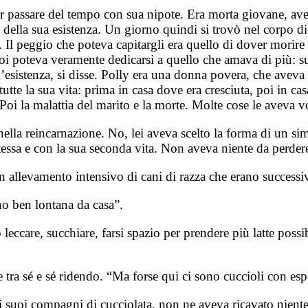
 passare del tempo con sua nipote. Era morta giovane, aveva
e della sua esistenza. Un giorno quindi si trovò nel corpo d
va. Il peggio che poteva capitargli era quello di dover mor
oi poteva veramente dedicarsi a quello che amava di più: sua
esistenza, si disse. Polly era una donna povera, che aveva 
tte la sua vita: prima in casa dove era cresciuta, poi in casa 
. Poi la malattia del marito e la morte. Molte cose le aveva
a reincarnazione. No, lei aveva scelto la forma di un simp
tessa e con la sua seconda vita. Non aveva niente da perder
n allevamento intensivo di cani di razza che erano successiv
no ben lontana da casa”.
eccare, succhiare, farsi spazio per prendere più latte poss
e tra sé e sé ridendo. “Ma forse qui ci sono cuccioli con esp
uoi compagni di cucciolata, non ne aveva ricavato niente d