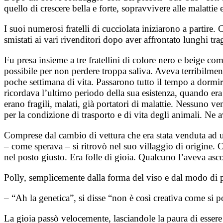
quello di crescere bella e forte, sopravvivere alle malattie e
I suoi numerosi fratelli di cucciolata iniziarono a partire
smistati ai vari rivenditori dopo aver affrontato lunghi tra
Fu presa insieme a tre fratellini di colore nero e beige co
possibile per non perdere troppa saliva. Aveva terribilmen
poche settimana di vita. Passarono tutto il tempo a dormire
ricordava l’ultimo periodo della sua esistenza, quando era 
erano fragili, malati, già portatori di malattie. Nessuno v
per la condizione di trasporto e di vita degli animali. Ne 
Comprese dal cambio di vettura che era stata venduta ad un 
– come sperava – si ritrovò nel suo villaggio di origine. 
nel posto giusto. Era folle di gioia. Qualcuno l’aveva asco
Polly, semplicemente dalla forma del viso e dal modo di pa
– “Ah la genetica”, si disse “non è così creativa come si p
La gioia passò velocemente, lasciandole la paura di essere a