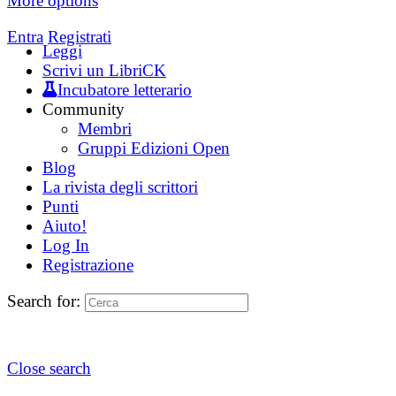
More options
Entra
Registrati
Leggi
Scrivi un LibriCK
Incubatore letterario
Community
Membri
Gruppi Edizioni Open
Blog
La rivista degli scrittori
Punti
Aiuto!
Log In
Registrazione
Search for:
Close search