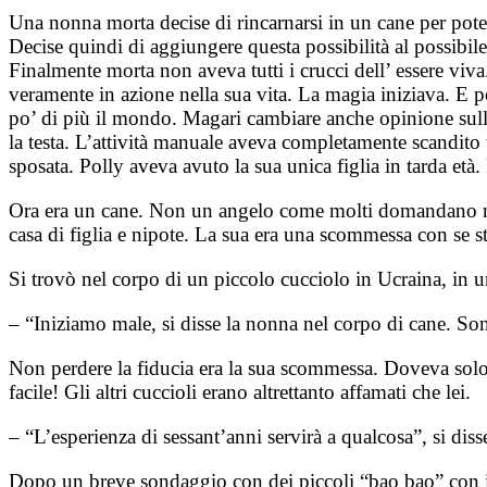
Una nonna morta decise di rincarnarsi in un cane per poter
Decise quindi di aggiungere questa possibilità al possibil
Finalmente morta non aveva tutti i crucci dell’ essere vi
veramente in azione nella sua vita. La magia iniziava. E p
po’ di più il mondo. Magari cambiare anche opinione sull’
la testa. L’attività manuale aveva completamente scandito tu
sposata. Polly aveva avuto la sua unica figlia in tarda età
Ora era un cane. Non un angelo come molti domandano nell
casa di figlia e nipote. La sua era una scommessa con se s
Si trovò nel corpo di un piccolo cucciolo in Ucraina, in u
– “Iniziamo male, si disse la nonna nel corpo di cane. So
Non perdere la fiducia era la sua scommessa. Doveva solo l
facile! Gli altri cuccioli erano altrettanto affamati che lei.
– “L’esperienza di sessant’anni servirà a qualcosa”, si diss
Dopo un breve sondaggio con dei piccoli “bao bao” con i s