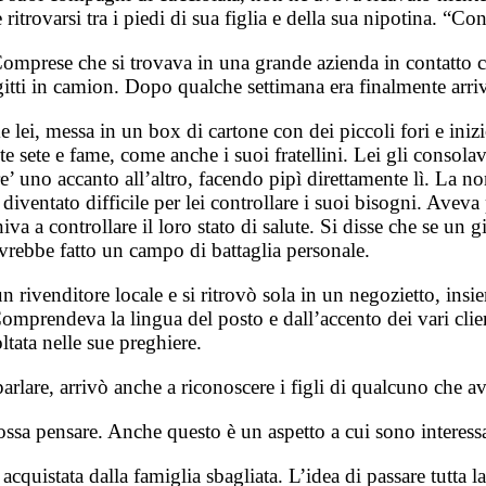
 ritrovarsi tra i piedi di sua figlia e della sua nipotina. “Co
. Comprese che si trovava in una grande azienda in contatto 
gitti in camion. Dopo qualche settimana era finalmente arriva
me lei, messa in un box di cartone con dei piccoli fori e ini
te sete e fame, come anche i suoi fratellini. Lei gli consol
’ uno accanto all’altro, facendo pipì direttamente lì. La non
diventato difficile per lei controllare i suoi bisogni. Avev
eniva a controllare il loro stato di salute. Si disse che se 
avrebbe fatto un campo di battaglia personale.
rivenditore locale e si ritrovò sola in un negozietto, insiem
Comprendeva la lingua del posto e dall’accento dei vari cli
ltata nelle sue preghiere.
rlare, arrivò anche a riconoscere i figli di qualcuno che a
ossa pensare. Anche questo è un aspetto a cui sono interessat
cquistata dalla famiglia sbagliata. L’idea di passare tutta l