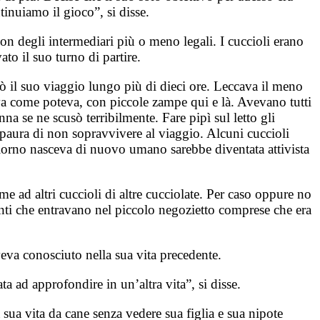
ntinuiamo il gioco”, si disse.
con degli intermediari più o meno legali. I cuccioli erano
to il suo turno di partire.
ziò il suo viaggio lungo più di dieci ore. Leccava il meno
ava come poteva, con piccole zampe qui e là. Avevano tutti
na se ne scusò terribilmente. Fare pipì sul letto gli
a paura di non sopravvivere al viaggio. Alcuni cuccioli
un giorno nasceva di nuovo umano sarebbe diventata attivista
e ad altri cuccioli di altre cucciolate. Per caso oppure no
enti che entravano nel piccolo negozietto comprese che era
veva conosciuto nella sua vita precedente.
a ad approfondire in un’altra vita”, si disse.
a sua vita da cane senza vedere sua figlia e sua nipote