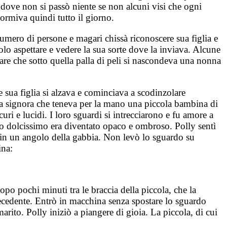
, dove non si passò niente se non alcuni visi che ogni
 Dormiva quindi tutto il giorno.
numero di persone e magari chissà riconoscere sua figlia e
olo aspettare e vedere la sua sorte dove la inviava. Alcune
are che sotto quella palla di peli si nascondeva una nonna
e sua figlia si alzava e cominciava a scodinzolare
na signora che teneva per la mano una piccola bambina di
i e lucidi. I loro sguardi si intrecciarono e fu amore a
iso dolcissimo era diventato opaco e ombroso. Polly sentì
ata in un angolo della gabbia. Non levò lo sguardo su
ina:
dopo pochi minuti tra le braccia della piccola, che la
recedente. Entrò in macchina senza spostare lo sguardo
marito. Polly iniziò a piangere di gioia. La piccola, di cui