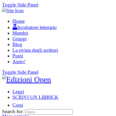
Toggle Side Panel
Home
Incubatore letterario
Membri
Gruppi
Blog
La rivista degli scrittori
Punti
Aiuto!
Toggle Side Panel
Leggi
SCRIVI UN LIBRICK
Corsi
Search for: