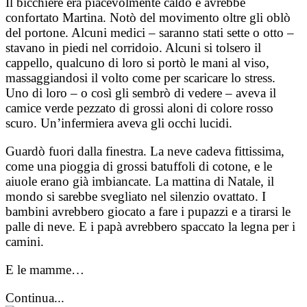
Il bicchiere era piacevolmente caldo e avrebbe
confortato Martina. Notò del movimento oltre gli oblò
del portone. Alcuni medici – saranno stati sette o otto –
stavano in piedi nel corridoio. Alcuni si tolsero il
cappello, qualcuno di loro si portò le mani al viso,
massaggiandosi il volto come per scaricare lo stress.
Uno di loro – o così gli sembrò di vedere – aveva il
camice verde pezzato di grossi aloni di colore rosso
scuro. Un’infermiera aveva gli occhi lucidi.
Guardò fuori dalla finestra. La neve cadeva fittissima,
come una pioggia di grossi batuffoli di cotone, e le
aiuole erano già imbiancate. La mattina di Natale, il
mondo si sarebbe svegliato nel silenzio ovattato. I
bambini avrebbero giocato a fare i pupazzi e a tirarsi le
palle di neve. E i papà avrebbero spaccato la legna per i
camini.
E le mamme…
Continua...