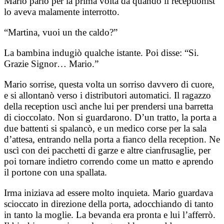
Mario parlò per la prima volta da quando il receptionist
lo aveva malamente interrotto.
“Martina, vuoi un the caldo?”
La bambina indugiò qualche istante. Poi disse: “Si.
Grazie Signor… Mario.”
Mario sorrise, questa volta un sorriso davvero di cuore,
e si allontanò verso i distributori automatici. Il ragazzo
della reception uscì anche lui per prendersi una barretta
di cioccolato. Non si guardarono. D’un tratto, la porta a
due battenti si spalancò, e un medico corse per la sala
d’attesa, entrando nella porta a fianco della reception. Ne
uscì con dei pacchetti di garze e altre cianfrusaglie, per
poi tornare indietro correndo come un matto e aprendo
il portone con una spallata.
Irma iniziava ad essere molto inquieta. Mario guardava
scioccato in direzione della porta, adocchiando di tanto
in tanto la moglie. La bevanda era pronta e lui l’afferrò.