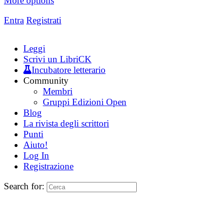
More options
Entra
Registrati
Leggi
Scrivi un LibriCK
Incubatore letterario
Community
Membri
Gruppi Edizioni Open
Blog
La rivista degli scrittori
Punti
Aiuto!
Log In
Registrazione
Search for: