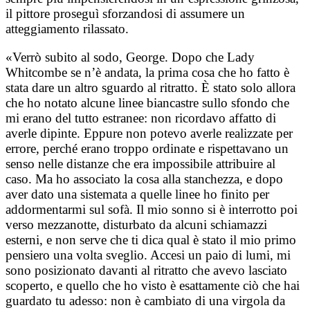
il pittore proseguì sforzandosi di assumere un
atteggiamento rilassato.
«Verrò subito al sodo, George. Dopo che Lady
Whitcombe se n’è andata, la prima cosa che ho fatto è
stata dare un altro sguardo al ritratto. È stato solo allora
che ho notato alcune linee biancastre sullo sfondo che
mi erano del tutto estranee: non ricordavo affatto di
averle dipinte. Eppure non potevo averle realizzate per
errore, perché erano troppo ordinate e rispettavano un
senso nelle distanze che era impossibile attribuire al
caso. Ma ho associato la cosa alla stanchezza, e dopo
aver dato una sistemata a quelle linee ho finito per
addormentarmi sul sofà. Il mio sonno si è interrotto poi
verso mezzanotte, disturbato da alcuni schiamazzi
esterni, e non serve che ti dica qual è stato il mio primo
pensiero una volta sveglio. Accesi un paio di lumi, mi
sono posizionato davanti al ritratto che avevo lasciato
scoperto, e quello che ho visto è esattamente ciò che hai
guardato tu adesso: non è cambiato di una virgola da