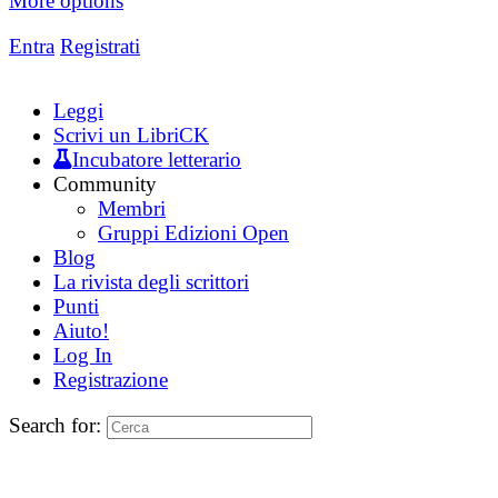
More options
Entra
Registrati
Leggi
Scrivi un LibriCK
Incubatore letterario
Community
Membri
Gruppi Edizioni Open
Blog
La rivista degli scrittori
Punti
Aiuto!
Log In
Registrazione
Search for: