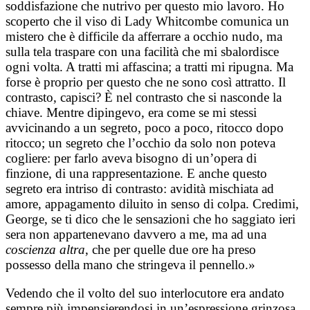
soddisfazione che nutrivo per questo mio lavoro. Ho
scoperto che il viso di Lady Whitcombe comunica un
mistero che è difficile da afferrare a occhio nudo, ma
sulla tela traspare con una facilità che mi sbalordisce
ogni volta. A tratti mi affascina; a tratti mi ripugna. Ma
forse è proprio per questo che ne sono così attratto. Il
contrasto, capisci? È nel contrasto che si nasconde la
chiave. Mentre dipingevo, era come se mi stessi
avvicinando a un segreto, poco a poco, ritocco dopo
ritocco; un segreto che l’occhio da solo non poteva
cogliere: per farlo aveva bisogno di un’opera di
finzione, di una rappresentazione. E anche questo
segreto era intriso di contrasto: avidità mischiata ad
amore, appagamento diluito in senso di colpa. Credimi,
George, se ti dico che le sensazioni che ho saggiato ieri
sera non appartenevano davvero a me, ma ad una
coscienza altra
, che per quelle due ore ha preso
possesso della mano che stringeva il pennello.»
Vedendo che il volto del suo interlocutore era andato
sempre più impensierendosi in un’espressione grinzosa,