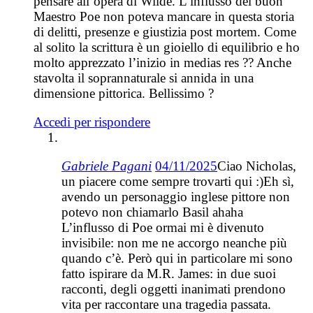
pensare all’opera di Wilde. L’influsso del buon
Maestro Poe non poteva mancare in questa storia
di delitti, presenze e giustizia post mortem. Come
al solito la scrittura è un gioiello di equilibrio e ho
molto apprezzato l’inizio in medias res ?? Anche
stavolta il soprannaturale si annida in una
dimensione pittorica. Bellissimo ?
Accedi per rispondere
Gabriele Pagani
04/11/2025
Ciao Nicholas,
un piacere come sempre trovarti qui :)Eh sì,
avendo un personaggio inglese pittore non
potevo non chiamarlo Basil ahaha
L’influsso di Poe ormai mi è divenuto
invisibile: non me ne accorgo neanche più
quando c’è. Però qui in particolare mi sono
fatto ispirare da M.R. James: in due suoi
racconti, degli oggetti inanimati prendono
vita per raccontare una tragedia passata.