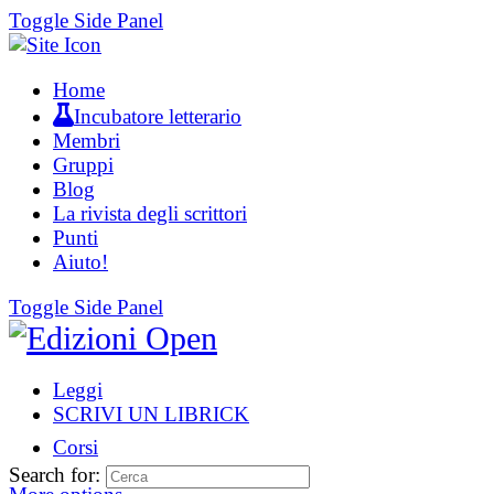
Toggle Side Panel
Home
Incubatore letterario
Membri
Gruppi
Blog
La rivista degli scrittori
Punti
Aiuto!
Toggle Side Panel
Leggi
SCRIVI UN LIBRICK
Corsi
Search for: