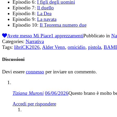
Episodio 6:
I figli degli uomini
Episodio 7:
Il duello
Episodio 8:
La Dea
Episodio 9:
La navata
Episodio 10:
Il Teorema numero due
Avete messo Mi Piace
1
apprezzamenti
Pubblicato in
Na
Categories:
Narrativa
Tags:
libriCK2026
,
Alder Venn
,
omicidio
,
pistola
,
BAM
Discussioni
Devi essere
connesso
per inviare un commento.
Tiziana Muroni
06/06/2026
Questo brano è molto be
Accedi per rispondere