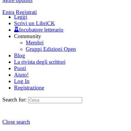
More options
Entra
Registrati
Leggi
Scrivi un LibriCK
Incubatore letterario
Community
Membri
Gruppi Edizioni Open
Blog
La rivista degli scrittori
Punti
Aiuto!
Log In
Registrazione
Search for:
Close search