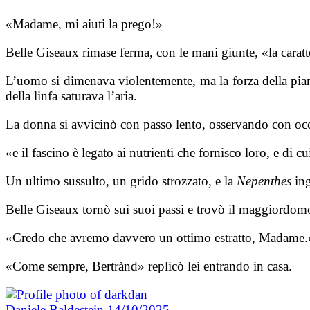
«Madame, mi aiuti la prego!»
Belle Giseaux rimase ferma, con le mani giunte, «la caratt
L’uomo si dimenava violentemente, ma la forza della piant
della linfa saturava l’aria.
La donna si avvicinò con passo lento, osservando con occh
«e il fascino è legato ai nutrienti che fornisco loro, e di
Un ultimo sussulto, un grido strozzato, e la
Nepenthes
ing
Belle Giseaux tornò sui suoi passi e trovò il maggiordomo, 
«Credo che avremo davvero un ottimo estratto, Madame.»
«Come sempre, Bertrànd» replicò lei entrando in casa.
Daniele Baldestein
14/10/2025