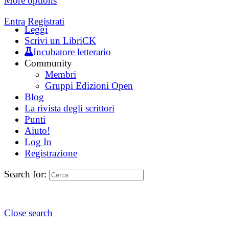
More options
Entra
Registrati
Leggi
Scrivi un LibriCK
Incubatore letterario
Community
Membri
Gruppi Edizioni Open
Blog
La rivista degli scrittori
Punti
Aiuto!
Log In
Registrazione
Search for:
Close search