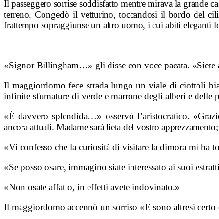
Il passeggero sorrise soddisfatto mentre mirava la grande cas
terreno.
Congedò il
vetturino, toccandosi il bordo del ci
frattempo sopraggiunse un altro uomo, i cui abiti eleganti 
«Signor Billingham…» gli disse con voce pacata. «Siete a
Il maggiordomo fece strada lungo un viale di ciottoli bi
infinite sfumature di verde e marrone degli alberi e delle p
«È davvero splendida…» osservò l’aristocratico.
«Grazi
ancora attuali. Madame sarà lieta del vostro apprezzamento; 
«Vi confesso che la curiosità di visitare la dimora mi ha to
«Se posso osare, immagino siate interessato ai suoi estratt
«Non osate affatto, in effetti avete indovinato.»
Il maggiordomo accennò un sorriso «E sono altresì certo c