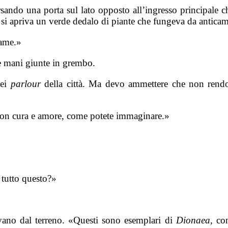
rsando una porta sul lato opposto all’ingresso principale 
 si apriva un verde dedalo di piante che fungeva da anticame
dame.»
 mani giunte in grembo.
nei
parlour
della città. Ma devo ammettere che non rendono
 con cura e amore, come potete immaginare.»
 tutto questo?»
vano dal terreno. «Questi sono esemplari di
Dionaea
, co