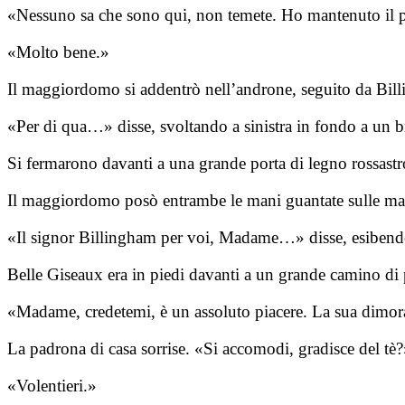
«Nessuno sa che sono qui, non temete. Ho mantenuto il pi
«Molto bene.»
Il maggiordomo si addentrò nell’androne, seguito da Bil
«Per di qua…» disse, svoltando a sinistra in fondo a un b
Si fermarono davanti a una grande porta di legno rossastro,
Il maggiordomo posò entrambe le mani guantate sulle manig
«Il signor Billingham per voi, Madame…» disse, esibendo
Belle Giseaux era in piedi davanti a un grande camino di pi
«Madame, credetemi, è un assoluto piacere. La sua dimora
La padrona di casa sorrise. «Si accomodi, gradisce del tè?
«Volentieri.»