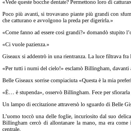
«Vede queste bocche dentate? Permettono loro di catturare 
Poco più avanti, si trovavano piante più grandi con sfum
che catturano e avvolgono la preda per digerirla.»
«Come fanno ad essere così grandi?» domandò stupito l’o
«Ci vuole pazienza.»
Giseaux si addentrò in una rientranza. La luce filtrava fr
«Per tutti i numi del cielo!» esclamò Billingham, davanti a
Belle Giseaux sorrise compiaciuta «Questa è la mia preferi
«È… è stupenda», osservò Billingham. Fece per sfiorarla
Un lampo di eccitazione attraversò lo sguardo di Belle G
L’uomo toccò una delle foglie, incuriosito dal suo del
Billingham cercò di allontanare la mano, ma era come im
centrale.