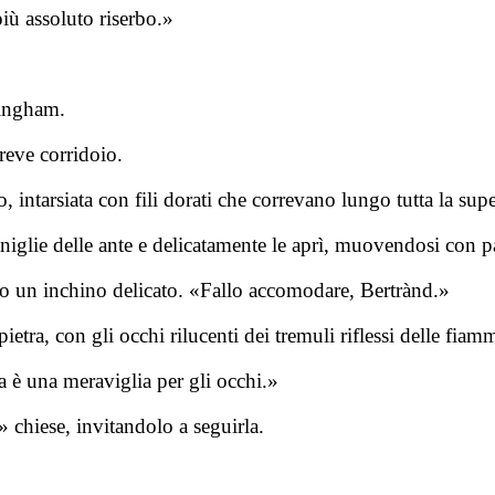
ù assoluto riserbo.»
lingham.
reve corridoio.
 intarsiata con fili dorati che correvano lungo tutta la supe
lie delle ante e delicatamente le aprì, muovendosi con pass
 un inchino delicato. «Fallo accomodare, Bertrànd.»
etra, con gli occhi rilucenti dei tremuli riflessi delle fia
 è una meraviglia per gli occhi.»
» chiese, invitandolo a seguirla.