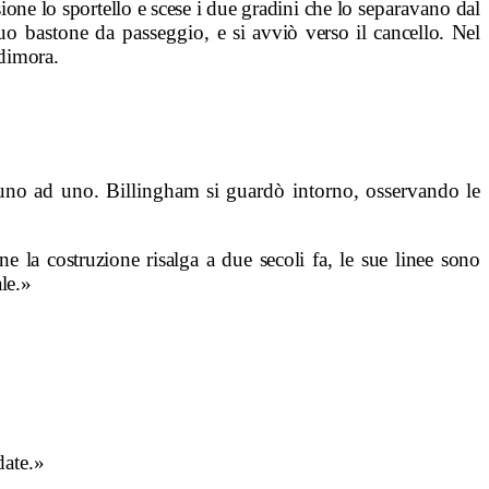
sione lo sportello e scese i due gradini che lo
separavano
dal
suo bastone da passeggio,
e si avviò verso il cancello. Nel
dimora.
i uno ad uno. Billingham si guardò intorno, osservando le
 la costruzione risalga a due secoli fa, le sue linee sono
le.»
date.»