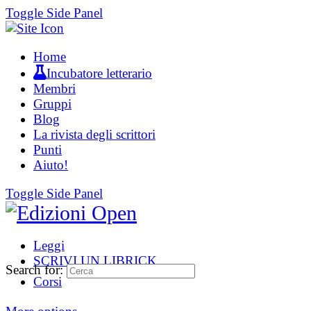
Toggle Side Panel
Home
Incubatore letterario
Membri
Gruppi
Blog
La rivista degli scrittori
Punti
Aiuto!
Toggle Side Panel
Leggi
SCRIVI UN LIBRICK
Search for:
Corsi