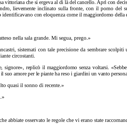
a vittoriana che si ergeva al di là del cancello. Aprì con deci
lindro, lievemente
inclinato sulla fronte, con il pomo del 
lo
identificavano
con
eloquenza
come il maggiordomo della 
tteso nella sala grande. Mi segua, prego.»
ancastri, sistemati con tale precisione da sembrare scolpit
iante circostanti.
e, signore», replicò il maggiordomo senza voltarsi. «Sebbene
il suo amore per le piante ha reso i giardini un vanto persona
lto quasi il sonno di recente.»
i.»
he abbiate osservato le regole che vi erano state raccoman