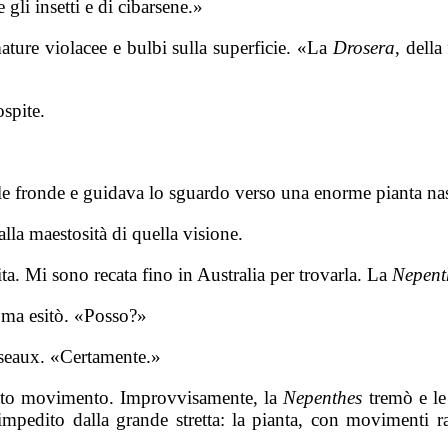
gli insetti e di cibarsene.»
ature violacee e bulbi sulla superficie. «La
Drosera
, della
spite.
a le fronde e guidava lo sguardo verso una enorme pianta na
lla maestosità di quella visione.
ta. Mi sono recata fino in Australia per trovarla. La
Nepent
 ma esitò. «Posso?»
iseaux. «Certamente.»
icato movimento. Improvvisamente, la
Nepenthes
tremò e le
pedito dalla grande stretta: la pianta, con movimenti rapi