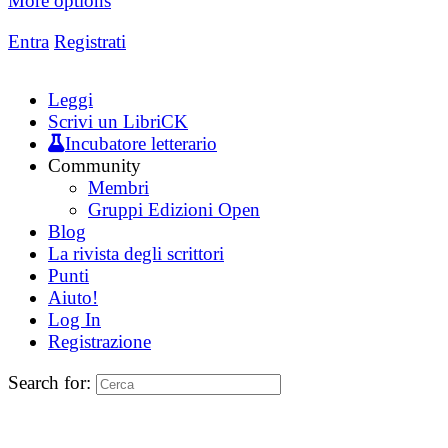
More options
Entra
Registrati
Leggi
Scrivi un LibriCK
Incubatore letterario
Community
Membri
Gruppi Edizioni Open
Blog
La rivista degli scrittori
Punti
Aiuto!
Log In
Registrazione
Search for: