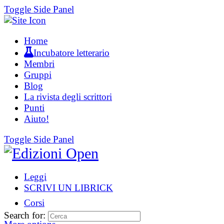
Toggle Side Panel
Home
Incubatore letterario
Membri
Gruppi
Blog
La rivista degli scrittori
Punti
Aiuto!
Toggle Side Panel
Leggi
SCRIVI UN LIBRICK
Corsi
Search for: