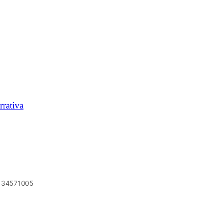
rrativa
6134571005