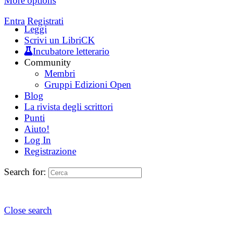
More options
Entra
Registrati
Leggi
Scrivi un LibriCK
Incubatore letterario
Community
Membri
Gruppi Edizioni Open
Blog
La rivista degli scrittori
Punti
Aiuto!
Log In
Registrazione
Search for:
Close search