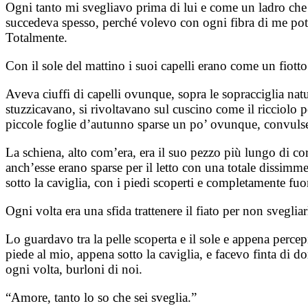
Ogni tanto mi svegliavo prima di lui e come un ladro che n
succedeva spesso, perché volevo con ogni fibra di me pote
Totalmente.
Con il sole del mattino i suoi capelli erano come un fiott
Aveva ciuffi di capelli ovunque, sopra le sopracciglia natu
stuzzicavano, si rivoltavano sul cuscino come il ricciolo 
piccole foglie d’autunno sparse un po’ ovunque, convulse
La schiena, alto com’era, era il suo pezzo più lungo di co
anch’esse erano sparse per il letto con una totale dissim
sotto la caviglia, con i piedi scoperti e completamente fuo
Ogni volta era una sfida trattenere il fiato per non sveglia
Lo guardavo tra la pelle scoperta e il sole e appena perce
piede al mio, appena sotto la caviglia, e facevo finta di do
ogni volta, burloni di noi.
“Amore, tanto lo so che sei sveglia.”