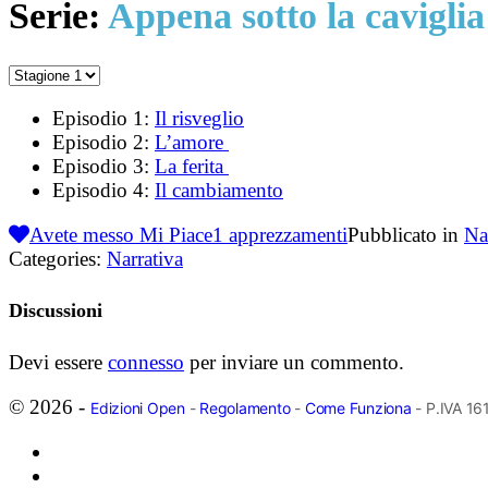
Serie:
Appena sotto la caviglia
Episodio 1:
Il risveglio
Episodio 2:
L’amore
Episodio 3:
La ferita
Episodio 4:
Il cambiamento
Avete messo Mi Piace
1
apprezzamenti
Pubblicato in
Na
Categories:
Narrativa
Discussioni
Devi essere
connesso
per inviare un commento.
© 2026 -
Edizioni Open
-
Regolamento
-
Come Funziona
- P.IVA 1