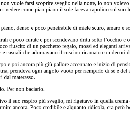
on vuole farsi scoprire sveglio nella notte, io non volevo f
r vedere come pian piano il sole faceva capolino sul suo lu
o pieno, denso e poco penetrabile di miele scuro, amaro e so
rali e poco curate e poi scendevano dritti sotto l’occhio e 
poco riuscito di un pacchetto regalo, mossi ed eleganti arr
 e casuali che adornavano il cuscino ricamato con decori d
rpo e poi ancora più giù pallore accennato e inizio di pensi
metria, prendeva ogni angolo vuoto per riempirlo di sé e d
ri dal materasso.
rlo. Per non baciarlo.
pivo il suo respiro più sveglio, mi rigettavo in quella crema
rmire ancora. Poco credibile e alquanto ridicola, era però be