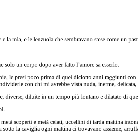
le e la mia, e le lenzuola che sembravano stese come un past
me solo un corpo dopo aver fatto l’amore sa esserlo.
ie, le presi poco prima di quei diciotto anni raggiunti con
viderle con chi mi avrebbe vista nuda, inerme, delicata, r
iverse, diluite in un tempo più lontano e dilatato di quei
i.
pi metà scoperti e metà celati, uccellini di tarda mattina i
sotto la caviglia ogni mattina ci trovavano assieme, arruffa