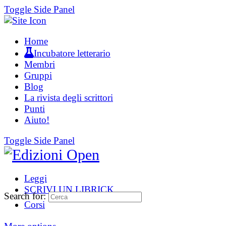
Toggle Side Panel
Home
Incubatore letterario
Membri
Gruppi
Blog
La rivista degli scrittori
Punti
Aiuto!
Toggle Side Panel
Leggi
SCRIVI UN LIBRICK
Search for:
Corsi