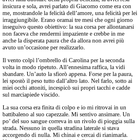
insicura e sola, avrei parlato di Giacomo come era con
me, mostrandole la felicità dell’amore, una felicità per lei
irraggiungibile. Erano oramai tre mesi che ogni giorno
inseguivo questo obiettivo: la sua corsa per allontanarsi
non faceva che rendermi impaziente e crebbe in me
anche la disperata paura che da allora non avrei più
avuto un’occasione per realizzarlo.
Il vento colpì l’ombrello di Carolina per la seconda
volta in modo ripetuto. All’ennesima raffica, la vidi
sbandare. Un’auto la sfiorò appena. Forse per la paura,
lei spostò il peso tutto dall’altro lato. Nel farlo, sotto ai
miei occhi attoniti, incespicò sui propri tacchi e cadde
sul marciapiede viscido.
La sua corsa era finita di colpo e io mi ritrovai in un
battibaleno al suo capezzale. Mi sentivo ansimare. Un
po’ del suo sangue correva in un rivolo di pioggia sulla
strada. Nessuno in quella stradina laterale si stava
accorgendo di nulla. Mi chinai e cercai di rianimarla.