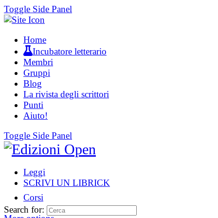
Toggle Side Panel
Home
Incubatore letterario
Membri
Gruppi
Blog
La rivista degli scrittori
Punti
Aiuto!
Toggle Side Panel
Leggi
SCRIVI UN LIBRICK
Corsi
Search for: