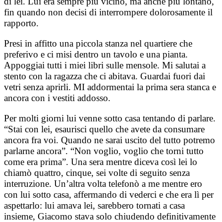
di lei. Lui era sempre più vicino, ma anche più lontano,
fin quando non decisi di interrompere dolorosamente il
rapporto.
Presi in affitto una piccola stanza nel quartiere che
preferivo e ci misi dentro un tavolo e una pianta.
Appoggiai tutti i miei libri sulle mensole. Mi salutai a
stento con la ragazza che ci abitava. Guardai fuori dai
vetri senza aprirli. MI addormentai la prima sera stanca e
ancora con i vestiti addosso.
Per molti giorni lui venne sotto casa tentando di parlare.
“Stai con lei, esaurisci quello che avete da consumare
ancora fra voi. Quando ne sarai uscito del tutto potremo
parlarne ancora”. “Non voglio, voglio che torni tutto
come era prima”. Una sera mentre diceva così lei lo
chiamò quattro, cinque, sei volte di seguito senza
interruzione. Un’altra volta telefonò a me mentre ero
con lui sotto casa, affermando di vederci e che era lì per
aspettarlo: lui amava lei, sarebbero tornati a casa
insieme, Giacomo stava solo chiudendo definitivamente