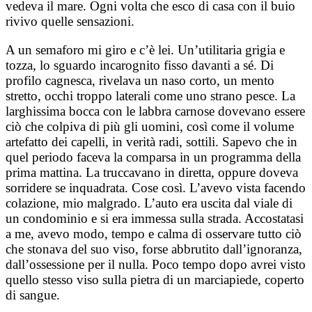
vedeva il mare. Ogni volta che esco di casa con il buio
rivivo quelle sensazioni.
A un semaforo mi giro e c’è lei. Un’utilitaria grigia e
tozza, lo sguardo incarognito fisso davanti a sé. Di
profilo cagnesca, rivelava un naso corto, un mento
stretto, occhi troppo laterali come uno strano pesce. La
larghissima bocca con le labbra carnose dovevano essere
ciò che colpiva di più gli uomini, così come il volume
artefatto dei capelli, in verità radi, sottili. Sapevo che in
quel periodo faceva la comparsa in un programma della
prima mattina. La truccavano in diretta, oppure doveva
sorridere se inquadrata. Cose così. L’avevo vista facendo
colazione, mio malgrado. L’auto era uscita dal viale di
un condominio e si era immessa sulla strada. Accostatasi
a me, avevo modo, tempo e calma di osservare tutto ciò
che stonava del suo viso, forse abbrutito dall’ignoranza,
dall’ossessione per il nulla. Poco tempo dopo avrei visto
quello stesso viso sulla pietra di un marciapiede, coperto
di sangue.