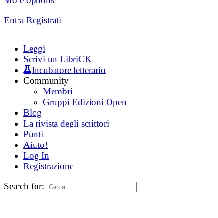
More options
Entra
Registrati
Leggi
Scrivi un LibriCK
Incubatore letterario
Community
Membri
Gruppi Edizioni Open
Blog
La rivista degli scrittori
Punti
Aiuto!
Log In
Registrazione
Search for: