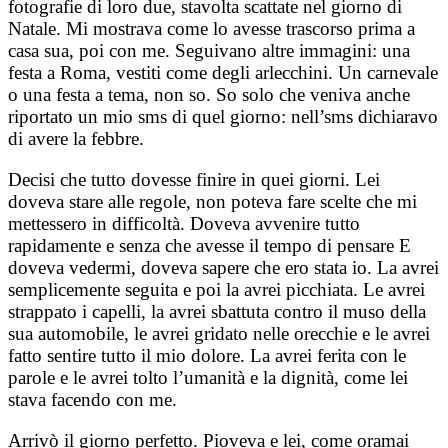
fotografie di loro due, stavolta scattate nel giorno di
Natale. Mi mostrava come lo avesse trascorso prima a
casa sua, poi con me. Seguivano altre immagini: una
festa a Roma, vestiti come degli arlecchini. Un carnevale
o una festa a tema, non so. So solo che veniva anche
riportato un mio sms di quel giorno: nell’sms dichiaravo
di avere la febbre.
Decisi che tutto dovesse finire in quei giorni. Lei
doveva stare alle regole, non poteva fare scelte che mi
mettessero in difficoltà. Doveva avvenire tutto
rapidamente e senza che avesse il tempo di pensare E
doveva vedermi, doveva sapere che ero stata io. La avrei
semplicemente seguita e poi la avrei picchiata. Le avrei
strappato i capelli, la avrei sbattuta contro il muso della
sua automobile, le avrei gridato nelle orecchie e le avrei
fatto sentire tutto il mio dolore. La avrei ferita con le
parole e le avrei tolto l’umanità e la dignità, come lei
stava facendo con me.
Arrivò il giorno perfetto. Pioveva e lei, come oramai