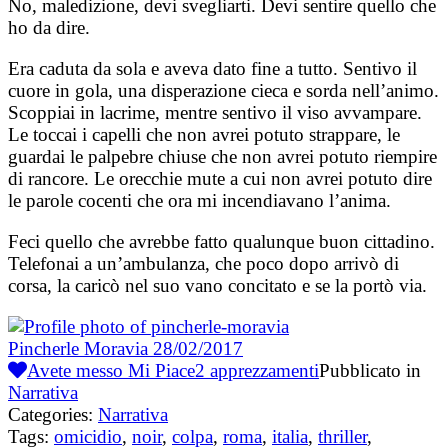
No, maledizione, devi svegliarti. Devi sentire quello che
ho da dire.
Era caduta da sola e aveva dato fine a tutto. Sentivo il
cuore in gola, una disperazione cieca e sorda nell’animo.
Scoppiai in lacrime, mentre sentivo il viso avvampare.
Le toccai i capelli che non avrei potuto strappare, le
guardai le palpebre chiuse che non avrei potuto riempire
di rancore. Le orecchie mute a cui non avrei potuto dire
le parole cocenti che ora mi incendiavano l’anima.
Feci quello che avrebbe fatto qualunque buon cittadino.
Telefonai a un’ambulanza, che poco dopo arrivò di
corsa, la caricò nel suo vano concitato e se la portò via.
Pincherle Moravia
28/02/2017
Avete messo Mi Piace
2
apprezzamenti
Pubblicato in
Narrativa
Categories:
Narrativa
Tags:
omicidio
,
noir
,
colpa
,
roma
,
italia
,
thriller
,