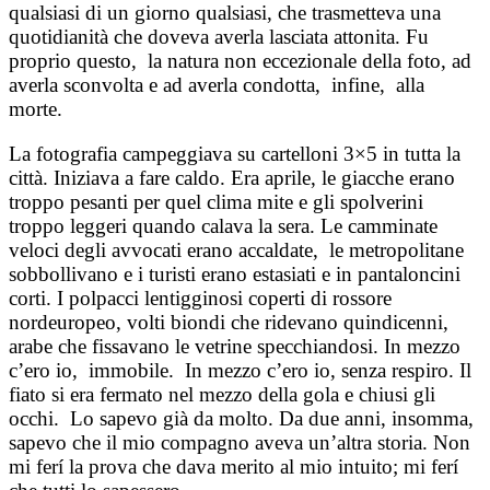
qualsiasi di un giorno qualsiasi, che trasmetteva una
quotidianità che doveva averla lasciata attonita. Fu
proprio questo, la natura non eccezionale della foto, ad
averla sconvolta e ad averla condotta, infine, alla
morte.
La fotografia campeggiava su cartelloni 3×5 in tutta la
città. Iniziava a fare caldo. Era aprile, le giacche erano
troppo pesanti per quel clima mite e gli spolverini
troppo leggeri quando calava la sera. Le camminate
veloci degli avvocati erano accaldate, le metropolitane
sobbollivano e i turisti erano estasiati e in pantaloncini
corti. I polpacci lentigginosi coperti di rossore
nordeuropeo, volti biondi che ridevano quindicenni,
arabe che fissavano le vetrine specchiandosi. In mezzo
c’ero io, immobile. In mezzo c’ero io, senza respiro. Il
fiato si era fermato nel mezzo della gola e chiusi gli
occhi. Lo sapevo già da molto. Da due anni, insomma,
sapevo che il mio compagno aveva un’altra storia. Non
mi ferí la prova che dava merito al mio intuito; mi ferí