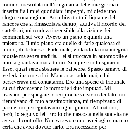
routine, mescolata nell’irregolarità delle mie giornate,
inserita fra i miei quotidiani impegni, mi diede uno
sfogo e una ragione. Assorbiva tutto il liquame del
rancore che si rimescolava dentro, attutiva il ricordo dei
cartelloni, mi rendeva insensibile alla visione dei
commenti sul web. Avevo un piano e quindi una
traiettoria. Il mio piano era quello di farle qualcosa di
brutto, di doloroso. Farle male, violando la mia integrità
morale ma senza tradirla. Lei si truccava in automobile e
non si guardava mai attorno. Sempre con lo sguardo
fisso, quasi senza sbattere le palpebre. Spesso temevo di
vederla insieme a lui. Ma non accadde mai, e lui
perseverava nel contattarmi. Ero una specie di tribunale
su cui riversavano le memorie i due imputati. Mi
usavano per spiegare le reciproche versioni dei fatti, mi
riempivano di foto a testimonianza, mi riempivano di
parole, mi perseguitavano ogni -giorno. Al mattino,
però, io seguivo lei. Ero io che nascosta nella sua vita ne
avevo il controllo. Non sapevo come avrei agito, ma ero
certa che avrei dovuto farlo. Era necessario per