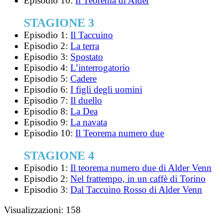
Episodio 10:
Il Teorema di Alder
STAGIONE 3
Episodio 1:
Il Taccuino
Episodio 2:
La terra
Episodio 3:
Spostato
Episodio 4:
L’interrogatorio
Episodio 5:
Cadere
Episodio 6:
I figli degli uomini
Episodio 7:
Il duello
Episodio 8:
La Dea
Episodio 9:
La navata
Episodio 10:
Il Teorema numero due
STAGIONE 4
Episodio 1:
Il teorema numero due di Alder Venn
Episodio 2:
Nel frattempo, in un caffè di Torino
Episodio 3:
Dal Taccuino Rosso di Alder Venn
Visualizzazioni:
158