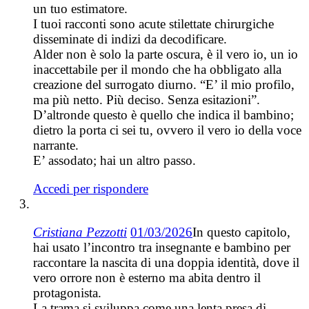
un tuo estimatore.
I tuoi racconti sono acute stilettate chirurgiche
disseminate di indizi da decodificare.
Alder non è solo la parte oscura, è il vero io, un io
inaccettabile per il mondo che ha obbligato alla
creazione del surrogato diurno. “E’ il mio profilo,
ma più netto. Più deciso. Senza esitazioni”.
D’altronde questo è quello che indica il bambino;
dietro la porta ci sei tu, ovvero il vero io della voce
narrante.
E’ assodato; hai un altro passo.
Accedi per rispondere
Cristiana Pezzotti
01/03/2026
In questo capitolo,
hai usato l’incontro tra insegnante e bambino per
raccontare la nascita di una doppia identità, dove il
vero orrore non è esterno ma abita dentro il
protagonista.
La trama si sviluppa come una lenta presa di