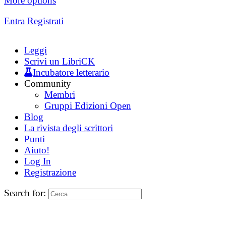
More options
Entra
Registrati
Leggi
Scrivi un LibriCK
Incubatore letterario
Community
Membri
Gruppi Edizioni Open
Blog
La rivista degli scrittori
Punti
Aiuto!
Log In
Registrazione
Search for: