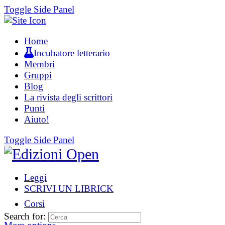
Toggle Side Panel
Home
Incubatore letterario
Membri
Gruppi
Blog
La rivista degli scrittori
Punti
Aiuto!
Toggle Side Panel
Leggi
SCRIVI UN LIBRICK
Corsi
Search for: