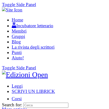
Toggle Side Panel
Home
Incubatore letterario
Membri
Gruppi
Blog
La rivista degli scrittori
Punti
Aiuto!
Toggle Side Panel
Leggi
SCRIVI UN LIBRICK
Corsi
Search for: