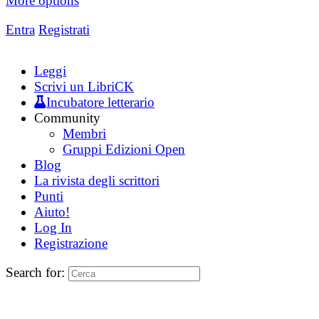
More options
Entra
Registrati
Leggi
Scrivi un LibriCK
Incubatore letterario
Community
Membri
Gruppi Edizioni Open
Blog
La rivista degli scrittori
Punti
Aiuto!
Log In
Registrazione
Search for: