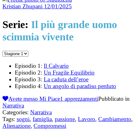
Kristian Zhupani
12/01/2025
Serie:
Il più grande uomo
scimmia vivente
Episodio 1:
Il Calvario
Episodio 2:
Un Fragile Equilibrio
Episodio 3:
La caduta dell’eroe
Episodio 4:
Un angolo di paradiso perduto
Avete messo Mi Piace
1
apprezzamenti
Pubblicato in
Narrativa
Categories:
Narrativa
Tags:
sogni
,
famiglia
,
passione
,
Lavoro
,
Cambiamento
,
Alienazione
,
Compromessi